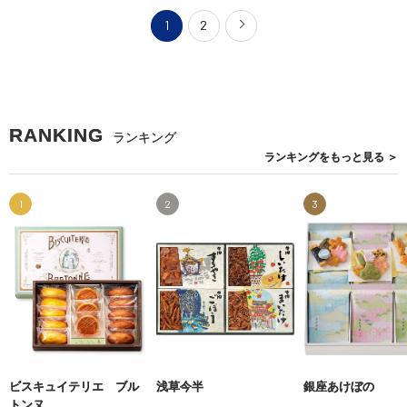
1
2
RANKING
ランキング
ランキングを
もっと見る
＞
1
2
3
ビスキュイテリエ ブル
浅草今半
銀座あけぼの
トンヌ