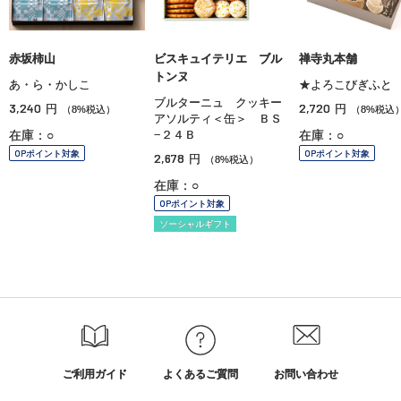
赤坂柿山
ビスキュイテリエ ブル
禅寺丸本舗
トンヌ
あ・ら・かしこ
★よろこびぎふと
ブルターニュ クッキー
3,240
2,720
円
円
（8%税込）
（8%税込
アソルティ＜缶＞ ＢＳ
在庫：○
−２４Ｂ
在庫：○
OPポイント対象
OPポイント対象
2,678
円
（8%税込）
在庫：○
OPポイント対象
ソーシャルギフト
ご利用ガイド
よくあるご質問
お問い合わせ