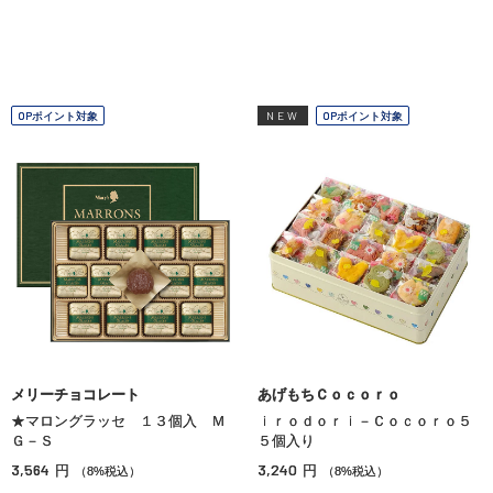
OPポイント対象
NEW
OPポイント対象
メリーチョコレート
あげもちＣｏｃｏｒｏ
★マロングラッセ １３個入 Ｍ
ｉｒｏｄｏｒｉ－Ｃｏｃｏｒｏ５
Ｇ－Ｓ
５個入り
3,564
3,240
円
円
（8%税込）
（8%税込）