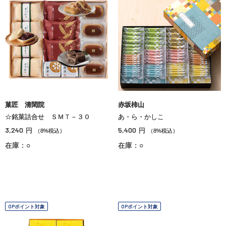
菓匠 清閑院
赤坂柿山
☆銘菓詰合せ ＳＭＴ－３０
あ・ら・かしこ
3,240
5,400
円
円
（8%税込）
（8%税込）
在庫：○
在庫：○
OPポイント対象
OPポイント対象