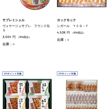
サブレミシェル
ヨックモック
ヴォヤージュサブレ ラウンド缶
シガール ＹＣＧ－Ｆ
Ｓ
4,536
円
（8%税込）
3,024
円
（8%税込）
在庫：○
在庫：○
OPポイント対象
OPポイント対象