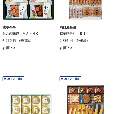
浅草今半
両口屋是清
おこの味連 ＭＡ－４０
銘菓詰合せ Ｅ３４
4,320
3,726
円
円
（8%税込）
（8%税込）
在庫：○
在庫：○
OPポイント対象
OPポイント対象