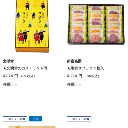
文明堂
新宿高野
★文明堂のカステラ２Ａ号
★果実サブレ２４枚入
3,078
3,240
円
円
（8%税込）
（8%税込）
在庫：○
在庫：○
OPポイント対象
冷蔵
OPポイント対象