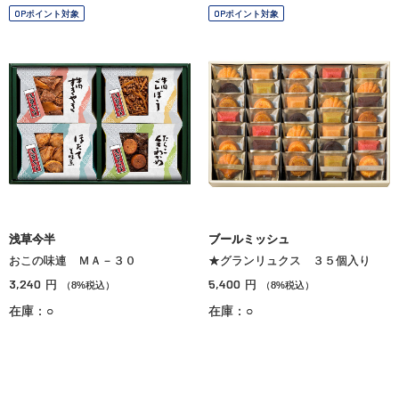
OPポイント対象
OPポイント対象
浅草今半
ブールミッシュ
おこの味連 ＭＡ－３０
★グランリュクス ３５個入り
3,240
5,400
円
円
（8%税込）
（8%税込）
在庫：○
在庫：○