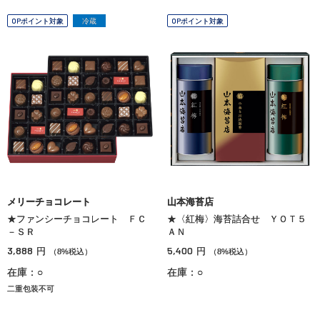
OPポイント対象
冷蔵
OPポイント対象
メリーチョコレート
山本海苔店
★ファンシーチョコレート ＦＣ
★〈紅梅〉海苔詰合せ ＹＯＴ５
－ＳＲ
ＡＮ
3,888
5,400
円
円
（8%税込）
（8%税込）
在庫：○
在庫：○
二重包装不可