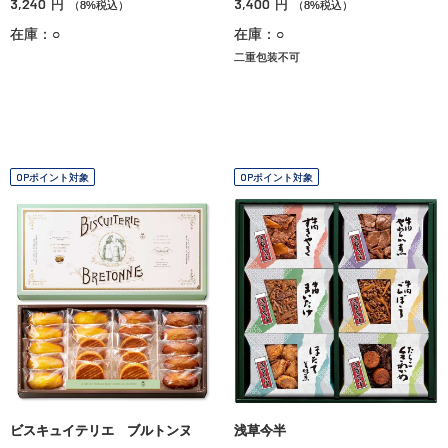
3,240
3,400
円
円
（8%税込）
（8%税込）
在庫：○
在庫：○
二重包装不可
OPポイント対象
OPポイント対象
ビスキュイテリエ ブルトンヌ
浅草今半