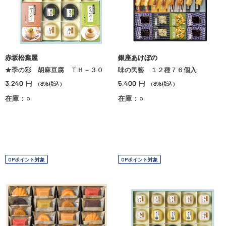
赤坂松葉屋
銀座あけぼの
★季の彩 胡麻豆腐 ＴＨ－３０
味の民藝 １２種７６個入
3,240
5,400
円
円
（8%税込）
（8%税込）
在庫：○
在庫：○
OPポイント対象
OPポイント対象