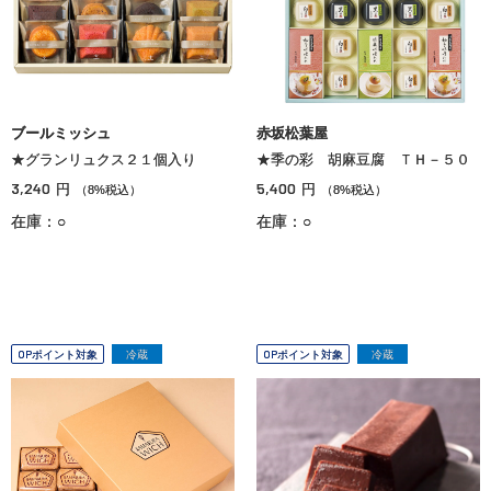
ブールミッシュ
赤坂松葉屋
★グランリュクス２１個入り
★季の彩 胡麻豆腐 ＴＨ－５０
3,240
5,400
円
円
（8%税込）
（8%税込）
在庫：○
在庫：○
OPポイント対象
冷蔵
OPポイント対象
冷蔵