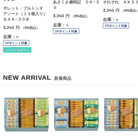
あさくさ歳時記 ＯＫ−３
それぞれ ＡＫ５
０
ガレット・ブルトンヌ
3,240
円
（8%税込
アソート（１３個入り）
3,240
円
（8%税込）
ＧＡＡ−３０Ｂ
在庫：○
在庫：○
OPポイント対象
3,240
円
（8%税込）
OPポイント対象
在庫：○
OPポイント対象
ソーシャルギフト
NEW ARRIVAL
新着商品