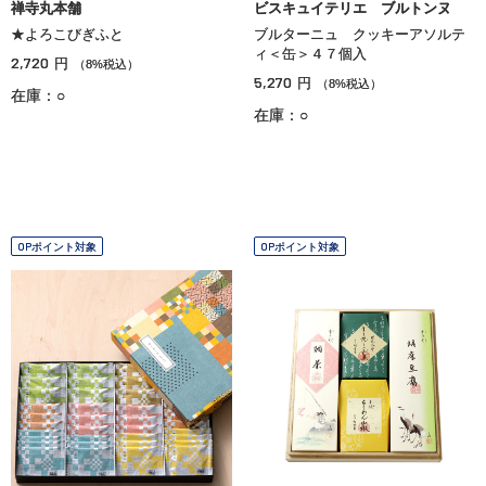
禅寺丸本舗
ビスキュイテリエ ブルトンヌ
★よろこびぎふと
ブルターニュ クッキーアソルテ
ィ＜缶＞４７個入
2,720
円
（8%税込）
5,270
円
（8%税込）
在庫：○
在庫：○
OPポイント対象
OPポイント対象