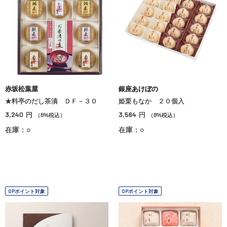
赤坂松葉屋
銀座あけぼの
★料亭のだし茶漬 ＤＦ－３０
姫栗もなか ２０個入
3,240
3,564
円
円
（8%税込）
（8%税込）
在庫：○
在庫：○
OPポイント対象
OPポイント対象