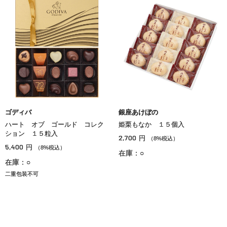
ゴディバ
銀座あけぼの
ハート オブ ゴールド コレク
姫栗もなか １５個入
ション １５粒入
2,700
円
（8%税込）
5,400
円
（8%税込）
在庫：○
在庫：○
二重包装不可