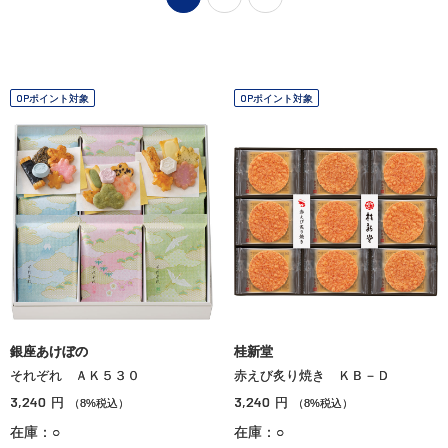
OPポイント対象
OPポイント対象
銀座あけぼの
桂新堂
それぞれ ＡＫ５３０
赤えび炙り焼き ＫＢ－Ｄ
3,240
3,240
円
円
（8%税込）
（8%税込）
在庫：○
在庫：○