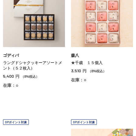
ゴディバ
森八
ラングドシャクッキーアソートメ
★千歳 １５個入
ント（５２枚入）
3,510
円
（8%税込）
5,400
円
（8%税込）
在庫：○
在庫：○
OPポイント対象
OPポイント対象