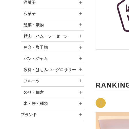
洋菓子
和菓子
惣菜・漬物
精肉・ハム・ソーセージ
魚介・塩干物
パン・ジャム
飲料・はちみつ・グロサリー
フルーツ
RANKIN
のり・佃煮
1
米・餅・麺類
ブランド