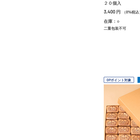
２０個入
3,400
円
（8%税込
在庫：○
二重包装不可
OPポイント対象