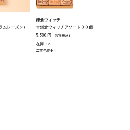
鎌倉ウィッチ
ラムレーズン）
☆鎌倉ウィッチアソート３０個
5,300
円
（8%税込）
）
在庫：○
二重包装不可