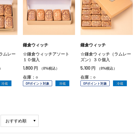
鎌倉ウィッチ
鎌倉ウィッチ
ラムレー
☆鎌倉ウィッチアソート
☆鎌倉ウィッチ（ラムレー
１０個入
ズン）３０個入
1,800
5,100
円
円
）
（8%税込）
（8%税込）
在庫：○
在庫：○
冷蔵
OPポイント対象
冷蔵
OPポイント対象
冷蔵