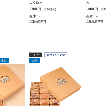
１０個入
入
1,700
1,800
円
円
）
（8%税込）
（8
在庫：○
在庫：○
二重包装不可
二重包装不可
NEW
OPポイント対象
冷蔵
冷蔵