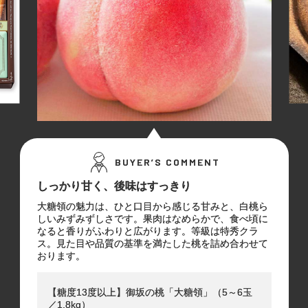
BUYER’S COMMENT
しっかり甘く、後味はすっきり
大糖領の魅力は、ひと口目から感じる甘みと、白桃ら
しいみずみずしさです。果肉はなめらかで、食べ頃に
なると香りがふわりと広がります。等級は特秀クラ
ス。見た目や品質の基準を満たした桃を詰め合わせて
おります。
【糖度13度以上】御坂の桃「大糖領」（5～6玉
／1.8kg）