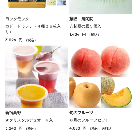
ヨックモック
菓匠 清閑院
カドードゥレテ（４種２６枚入
☆甘夏の露５個入
り）
1,404
円
（税込）
3,024
円
（税込）
新宿高野
旬のフルーツ
★クリスタルデュオ ６入
８月のフルーツセット
3,240
4,860
円
円
（税込）
（税込）送料込