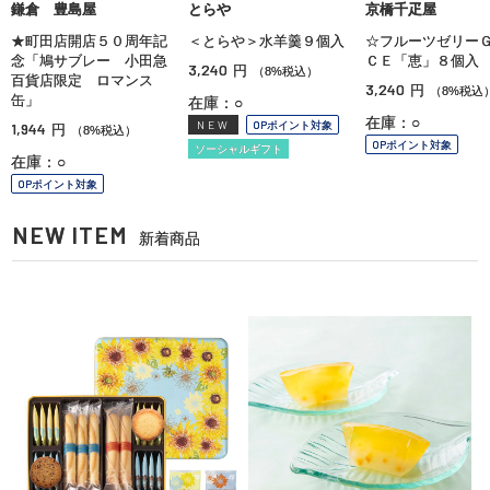
鎌倉 豊島屋
とらや
京橋千疋屋
★町田店開店５０周年記
＜とらや＞水羊羹９個入
☆フルーツゼリー
念「鳩サブレー 小田急
ＣＥ「恵」８個入
3,240
円
（8%税込）
百貨店限定 ロマンス
3,240
円
（8%税込
缶」
在庫：○
在庫：○
NEW
OPポイント対象
1,944
円
（8%税込）
OPポイント対象
ソーシャルギフト
在庫：○
OPポイント対象
NEW ITEM
新着商品