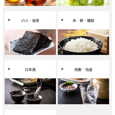
のり・佃煮
米・餅・麺類
日本酒
焼酎・泡盛