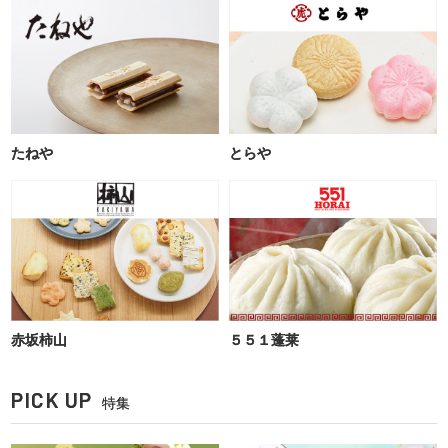
たねや
とらや
赤坂柿山
５５１蓬莱
PICK UP
特集