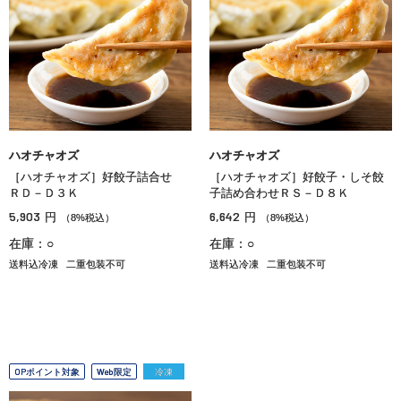
ハオチャオズ
ハオチャオズ
［ハオチャオズ］好餃子詰合せ
［ハオチャオズ］好餃子・しそ餃
ＲＤ－Ｄ３Ｋ
子詰め合わせＲＳ－Ｄ８Ｋ
5,903
6,642
円
円
（8%税込）
（8%税込）
在庫：○
在庫：○
送料込冷凍
二重包装不可
送料込冷凍
二重包装不可
OPポイント対象
Web限定
冷凍