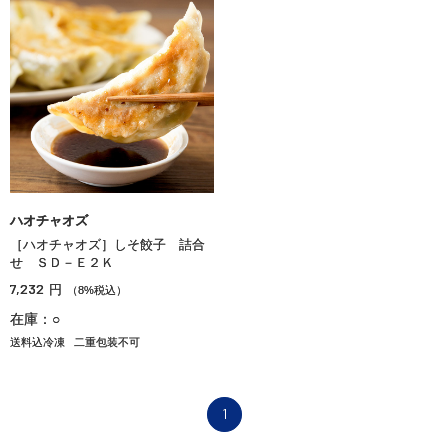
ハオチャオズ
［ハオチャオズ］しそ餃子 詰合
せ ＳＤ－Ｅ２Ｋ
7,232
円
（8%税込）
在庫：○
送料込冷凍
二重包装不可
1