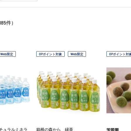
185
件）
Web限定
OPポイント対象
Web限定
OPポイント対
チュラルミネラ
箱根の森から 緑茶
芳翠園