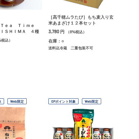
［高千穂ムラたび］もち麦入り玄
米あまざけ１２本セット
］Ｔｅａ Ｔｉｍｅ
3,780
ＩＳＨＩＭＡ ４種
円
（8%税込）
%税込）
在庫：○
送料込冷蔵
二重包装不可
象
Web限定
OPポイント対象
Web限定