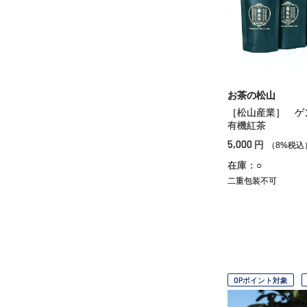
お茶の松山
［松山産業］ 
有機紅茶
5,000
円
（8%税込
在庫：○
二重包装不可
OPポイント対象