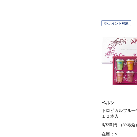
OPポイント対象
ベルン
トロピカルフル
１０本入
3,780
円
（8%税込
在庫：○