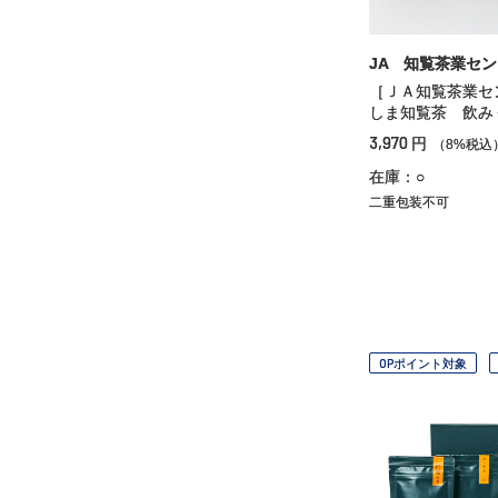
JA 知覧茶業セ
［ＪＡ知覧茶業セ
しま知覧茶 飲み
3,970
円
（8%税込
在庫：○
二重包装不可
OPポイント対象