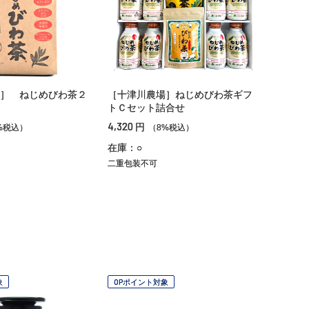
］ ねじめびわ茶２
［十津川農場］ねじめびわ茶ギフ
トＣセット詰合せ
4,320
円
%税込）
（8%税込）
在庫：○
二重包装不可
象
OPポイント対象