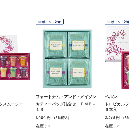
OPポイント対象
OPポイント対
フォートナム・アンド・メイソン
ベルン
ーツスムージー
★ティーバッグ詰合せ ＦＭＢ－
トロピカル
１３
６本入
1,404
2,376
円
円
）
（8%税込）
（8
在庫：○
在庫：○