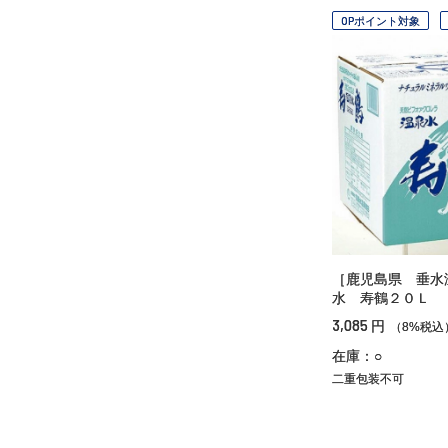
OPポイント対象
［鹿児島県 垂水
水 寿鶴２０Ｌ
3,085
円
（8%税込
在庫：○
二重包装不可