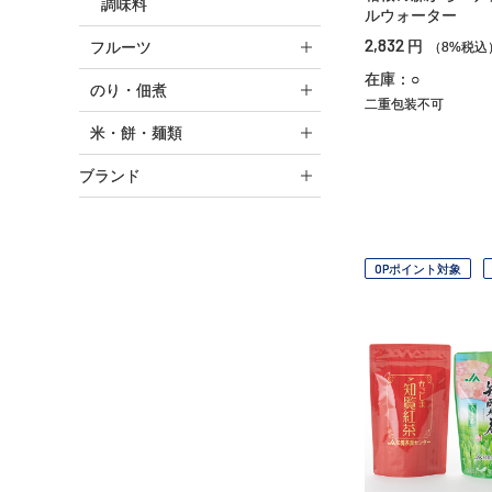
調味料
ルウォーター
2,832
円
フルーツ
（8%税込
在庫：○
のり・佃煮
二重包装不可
米・餅・麺類
ブランド
OPポイント対象