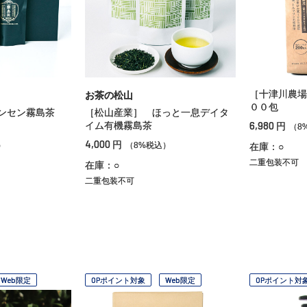
［十津川農場
お茶の松山
００包
ゲンセン霧島茶
［松山産業］ ほっと一息デイタ
6,980
イム有機霧島茶
円
（8
4,000
円
）
（8%税込）
在庫：○
二重包装不可
在庫：○
二重包装不可
Web限定
OPポイント対象
Web限定
OPポイント対