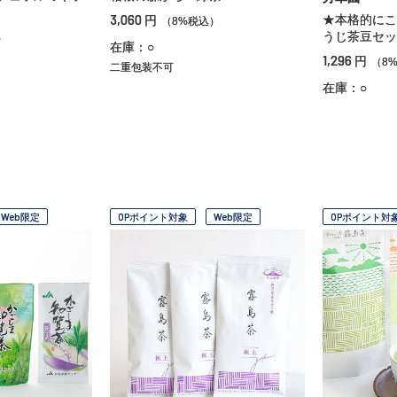
3,060
★本格的にこ
円
（8%税込）
うじ茶豆セッ
）
在庫：○
1,296
円
（8
二重包装不可
在庫：○
Web限定
OPポイント対象
Web限定
OPポイント対