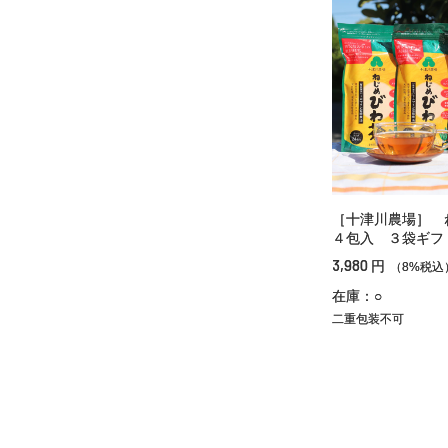
［十津川農場］ 
４包入 ３袋ギフ
3,980
円
（8%税込
在庫：○
二重包装不可