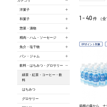
カテゴリ
洋菓子
1 - 40
件 （全
和菓子
惣菜・漬物
精肉・ハム・ソーセージ
OPポイント対象
魚介・塩干物
パン・ジャム
飲料・はちみつ・グロサリー
緑茶・紅茶・コーヒー・飲
料
はちみつ
グロサリー
箱根の森から ナ