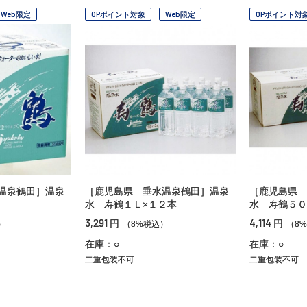
Web限定
OPポイント対象
Web限定
OPポイント対
温泉鶴田］温泉
［鹿児島県 垂水温泉鶴田］温泉
［鹿児島県 
水 寿鶴１Ｌ×１２本
水 寿鶴５０
3,291
4,114
円
円
）
（8%税込）
（8
在庫：○
在庫：○
二重包装不可
二重包装不可