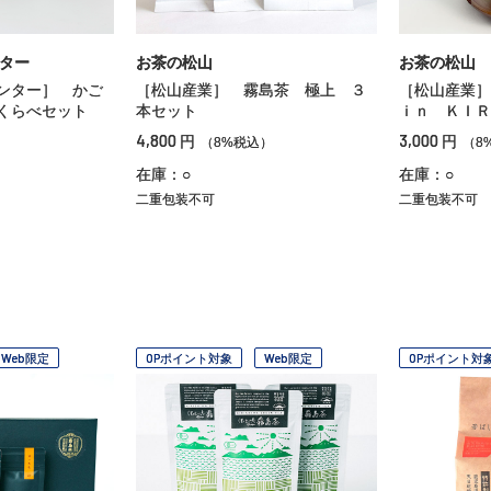
ンター
お茶の松山
お茶の松山
ンター］ かご
［松山産業］ 霧島茶 極上 ３
［松山産業
くらべセット
本セット
ｉｎ ＫＩＲ
4,800
3,000
円
円
）
（8%税込）
（8
在庫：○
在庫：○
二重包装不可
二重包装不可
Web限定
OPポイント対象
Web限定
OPポイント対