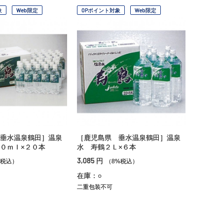
象
Web限定
OPポイント対象
Web限定
垂水温泉鶴田］温泉
［鹿児島県 垂水温泉鶴田］温泉
０ｍｌ×２０本
水 寿鶴２Ｌ×６本
3,085
円
%税込）
（8%税込）
在庫：○
二重包装不可