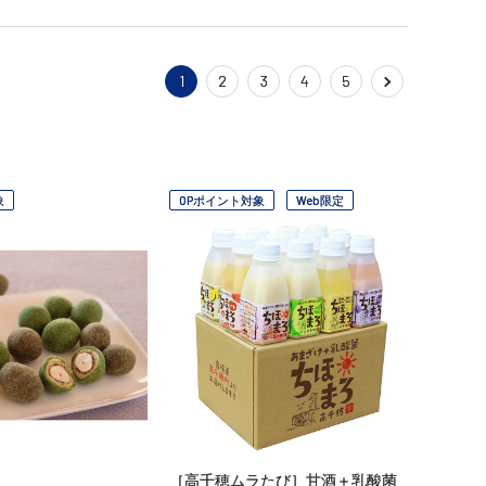
1
2
3
4
5
象
OPポイント対象
Web限定
［高千穂ムラたび］甘酒＋乳酸菌