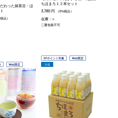
ちほまろ１２本セット
だわった抹茶豆・ほ
3,780
ト
円
（8%税込）
%税込）
在庫：○
二重包装不可
OPポイント対象
Web限定
象
Web限定
冷蔵