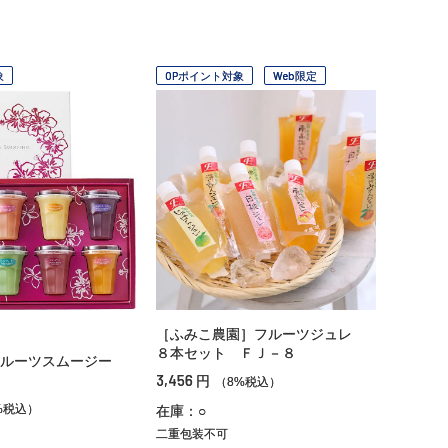
象
OPポイント対象
Web限定
［ふみこ農園］フルーツジュレ
８本セット ＦＪ－８
フルーツスムージー
3,456
円
（8%税込）
%税込）
在庫：○
二重包装不可