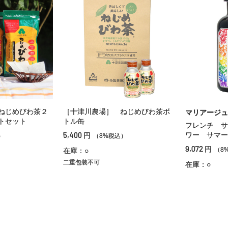
ねじめびわ茶２
［十津川農場］ ねじめびわ茶ボ
マリアージュ
トセット
トル缶
フレンチ サ
5,400
ワー サマー
円
）
（8%税込）
9,072
円
（8
在庫：○
二重包装不可
在庫：○