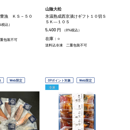
山陰大松
豊漁 ＫＳ－５０
氷温熟成西京漬けギフト１０切Ｓ
ＳＫ―１０Ｓ
%税込）
5,400
円
（8%税込）
在庫：○
重包装不可
送料込冷凍
二重包装不可
象
Web限定
OPポイント対象
Web限定
冷凍