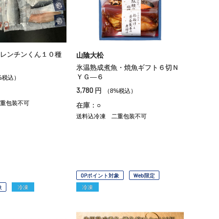
レンチンくん１０種
山陰大松
氷温熟成煮魚・焼魚ギフト６切Ｎ
ＹＧ―６
%税込）
3,780
円
（8%税込）
重包装不可
在庫：○
送料込冷凍
二重包装不可
OPポイント対象
Web限定
象
冷凍
冷凍