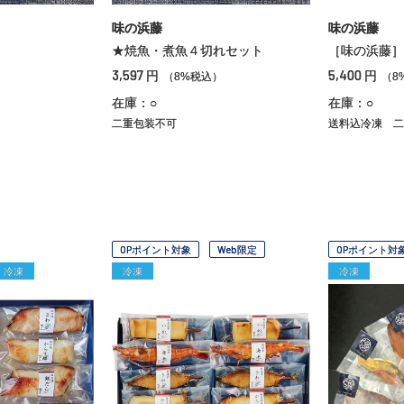
味の浜藤
味の浜藤
★焼魚・煮魚４切れセット
［味の浜藤］
3,597
5,400
円
円
）
（8%税込）
（8
在庫：○
在庫：○
二重包装不可
送料込冷凍
二
OPポイント対象
Web限定
OPポイント対
冷凍
冷凍
冷凍