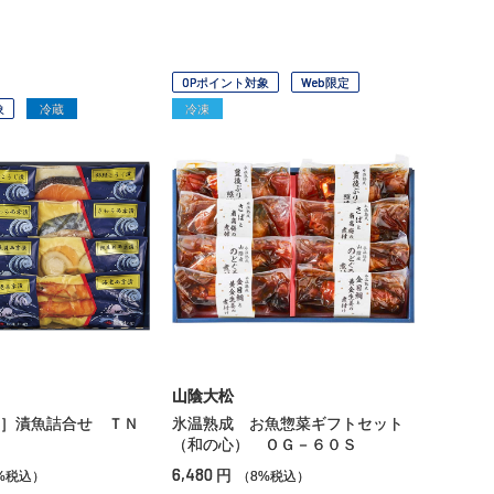
OPポイント対象
Web限定
象
冷蔵
冷凍
山陰大松
］漬魚詰合せ ＴＮ
氷温熟成 お魚惣菜ギフトセット
（和の心） ＯＧ－６０Ｓ
6,480
円
%税込）
（8%税込）