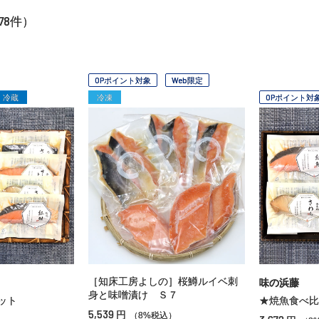
78
件）
OPポイント対象
Web限定
冷蔵
冷凍
OPポイント対
［知床工房よしの］桜鱒ルイベ刺
味の浜藤
身と味噌漬け Ｓ７
ット
★焼魚食べ比
5,539
円
（8%税込）