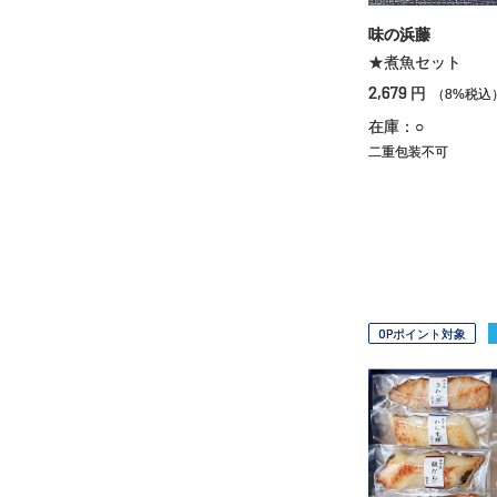
味の浜藤
★煮魚セット
2,679
円
（8%税込
在庫：○
二重包装不可
OPポイント対象