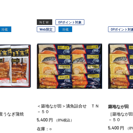
NEW
OPポイント対象
冷蔵
Web限定
冷蔵
OPポイント対
＜築地なが田＞漬魚詰合せ ＴＮ
築地なが田
－５０
内産うなぎ蒲焼
［築地なが田
5,400
－５０
円
（8%税込）
5,400
円
）
（8
在庫：○