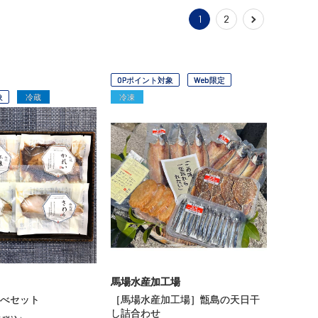
1
2
OPポイント対象
Web限定
象
冷蔵
冷凍
馬場水産加工場
べセット
［馬場水産加工場］甑島の天日干
し詰合わせ