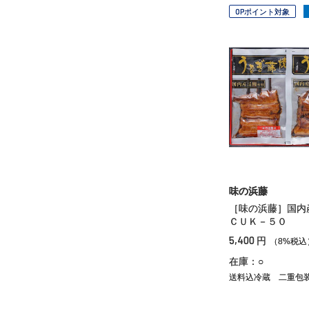
OPポイント対象
味の浜藤
［味の浜藤］国
ＣＵＫ－５０
5,400
円
（8%税込
在庫：○
送料込冷蔵
二重包