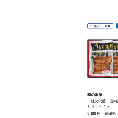
OPポイント対象
味の浜藤
［味の浜藤］国
ＣＵＫ－７５
8,100
円
（8%税込