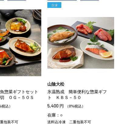
冷凍
山陰大松
魚惣菜ギフトセット
氷温熟成 簡単便利な惣菜ギフ
切 ＯＧ－５０Ｓ
ト ＫＢＳ－５０
5,400
円
%税込）
（8%税込）
在庫：○
重包装不可
送料込冷凍
二重包装不可