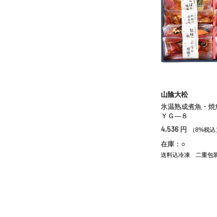
山陰大松
氷温熟成煮魚・焼
ＹＧ―８
4,536
円
（8%税込
在庫：○
送料込冷凍
二重包