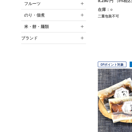
9,290
円
（8%税込
フルーツ
在庫：○
のり・佃煮
二重包装不可
米・餅・麺類
ブランド
OPポイント対象