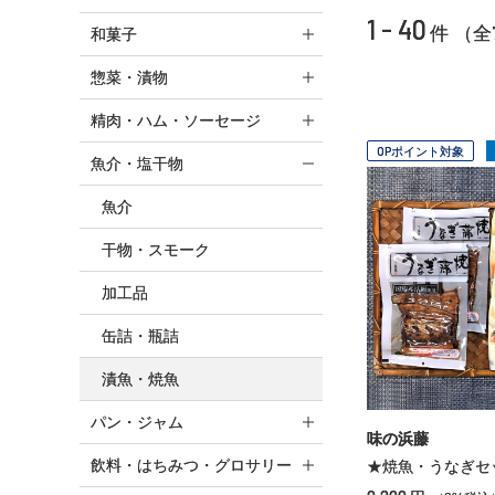
1 - 40
件 （全
和菓子
惣菜・漬物
精肉・ハム・ソーセージ
OPポイント対象
魚介・塩干物
魚介
干物・スモーク
加工品
缶詰・瓶詰
漬魚・焼魚
パン・ジャム
味の浜藤
飲料・はちみつ・グロサリー
★焼魚・うなぎセ