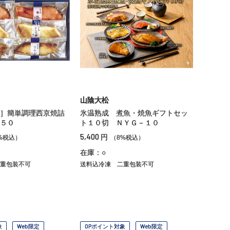
山陰大松
］簡単調理西京焼詰
氷温熟成 煮魚・焼魚ギフトセッ
５０
ト１０切 ＮＹＧ－１０
5,400
円
%税込）
（8%税込）
在庫：○
重包装不可
送料込冷凍
二重包装不可
象
Web限定
OPポイント対象
Web限定