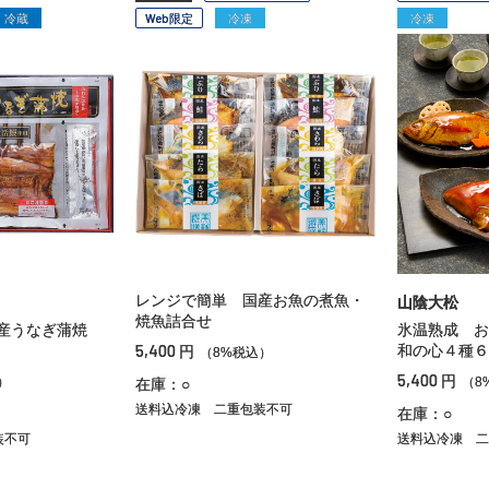
冷蔵
Web限定
冷凍
冷凍
レンジで簡単 国産お魚の煮魚・
山陰大松
焼魚詰合せ
内産うなぎ蒲焼
氷温熟成 お
5,400
和の心４種６
円
（8%税込）
5,400
円
）
（8
在庫：○
送料込冷凍
二重包装不可
在庫：○
装不可
送料込冷凍
二