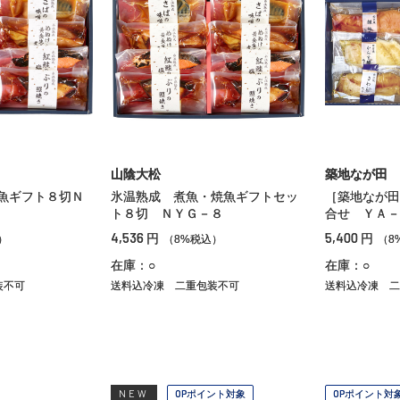
山陰大松
築地なが田
魚ギフト８切Ｎ
氷温熟成 煮魚・焼魚ギフトセッ
［築地なが田
ト８切 ＮＹＧ－８
合せ ＹＡ－
4,536
5,400
円
円
）
（8%税込）
（8
在庫：○
在庫：○
装不可
送料込冷凍
二重包装不可
送料込冷凍
二
NEW
OPポイント対象
OPポイント対