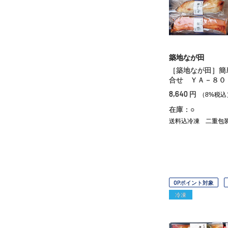
築地なが田
［築地なが田］簡
合せ ＹＡ－８０
8,640
円
（8%税込
在庫：○
送料込冷凍
二重包
OPポイント対象
冷凍