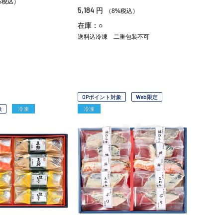
%税込）
5,184
円
（8%税込）
在庫：○
送料込冷凍
二重包装不可
OPポイント対象
Web限定
象
冷凍
冷凍