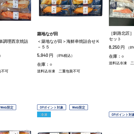
［釧路北匠］
築地なが田
セット
単調理西京焼詰
＜築地なが田＞海鮮串焼詰合せＫ
8,250
－５５
円
（8
5,940
円
）
（8%税込）
在庫：○
送料込冷凍
二
在庫：○
装不可
送料込冷凍
二重包装不可
Web限定
OPポイント対象
Web限定
冷凍
OPポイント対