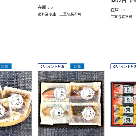
3,672
円
）
（8
在庫：○
在庫：○
送料込冷凍
二重包装不可
二重包装不可
冷蔵
OPポイント対象
冷蔵
OPポイント対