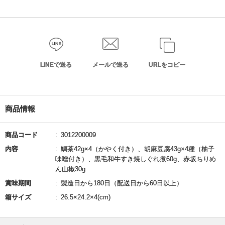
LINEで送る
メールで送る
URLをコピー
商品情報
商品コード
3012200009
内容
鯛茶42g×4（かやく付き）、胡麻豆腐43g×4種（柚子
味噌付き）、黒毛和牛すき焼しぐれ煮60g、赤坂ちりめ
ん山椒30g
賞味期間
製造日から180日（配送日から60日以上）
箱サイズ
26.5×24.2×4(cm)