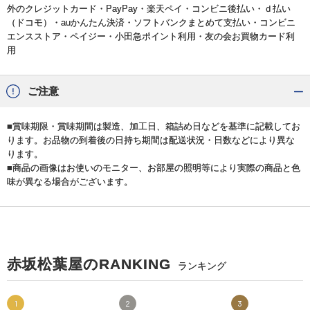
外のクレジットカード・PayPay・楽天ペイ・コンビニ後払い・ｄ払い
（ドコモ）・auかんたん決済・ソフトバンクまとめて支払い・コンビニ
エンスストア・ペイジー・小田急ポイント利用・友の会お買物カード利
用
ご注意
■賞味期限・賞味期間は製造、加工日、箱詰め日などを基準に記載してお
ります。お品物の到着後の日持ち期間は配送状況・日数などにより異な
ります。
■商品の画像はお使いのモニター、お部屋の照明等により実際の商品と色
味が異なる場合がございます。
赤坂松葉屋のRANKING
ランキング
1
2
3