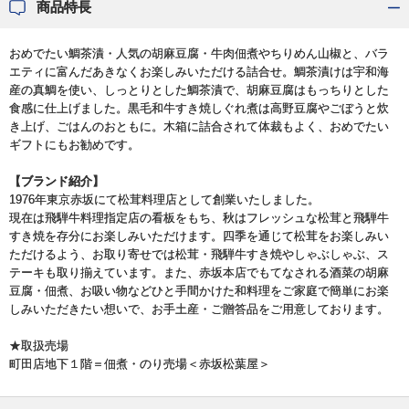
商品特長
おめでたい鯛茶漬・人気の胡麻豆腐・牛肉佃煮やちりめん山椒と、バラ
エティに富んだあきなくお楽しみいただける詰合せ。鯛茶漬けは宇和海
産の真鯛を使い、しっとりとした鯛茶漬で、胡麻豆腐はもっちりとした
食感に仕上げました。黒毛和牛すき焼しぐれ煮は高野豆腐やごぼうと炊
き上げ、ごはんのおともに。木箱に詰合されて体裁もよく、おめでたい
ギフトにもお勧めです。
【ブランド紹介】
1976年東京赤坂にて松茸料理店として創業いたしました。
現在は飛騨牛料理指定店の看板をもち、秋はフレッシュな松茸と飛騨牛
すき焼を存分にお楽しみいただけます。四季を通じて松茸をお楽しみい
ただけるよう、お取り寄せでは松茸・飛騨牛すき焼やしゃぶしゃぶ、ス
テーキも取り揃えています。また、赤坂本店でもてなされる酒菜の胡麻
豆腐・佃煮、お吸い物などひと手間かけた和料理をご家庭で簡単にお楽
しみいただきたい想いで、お手土産・ご贈答品をご用意しております。
★取扱売場
町田店地下１階＝佃煮・のり売場＜赤坂松葉屋＞