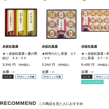
赤坂松葉屋
赤坂松葉屋
赤坂松葉屋
★＜赤坂松葉屋＞夏の季
★料亭のだし茶漬 ＤＦ
★＜赤坂松葉屋＞
結び ＡＡ−３０
−３０
だし茶漬 ＤＦ−５
3,240
3,240
5,400
円
円
円
（8%税込）
（8%税込）
（8%税込
在庫：○
在庫：○
在庫：○
NEW
OPポイント対象
OPポイント対象
NEW
OPポイント
ソーシャルギフト
RECOMMEND
この商品を見た人におすすめ