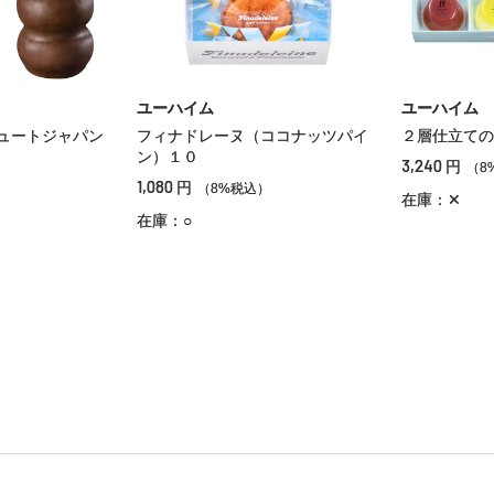
ユーハイム
ユーハイム
ュートジャパン
フィナドレーヌ（ココナッツパイ
２層仕立ての
ン）１０
3,240
円
（8
1,080
円
）
（8%税込）
在庫：✕
在庫：○