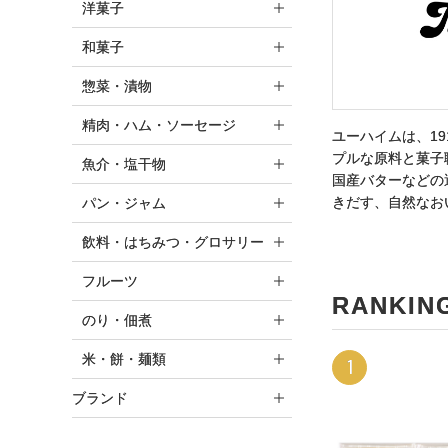
洋菓子
和菓子
惣菜・漬物
精肉・ハム・ソーセージ
ユーハイムは、1
プルな原料と菓子
魚介・塩干物
国産バターなどの
きだす、自然なお
パン・ジャム
飲料・はちみつ・グロサリー
フルーツ
RANKIN
のり・佃煮
米・餅・麺類
1
ブランド