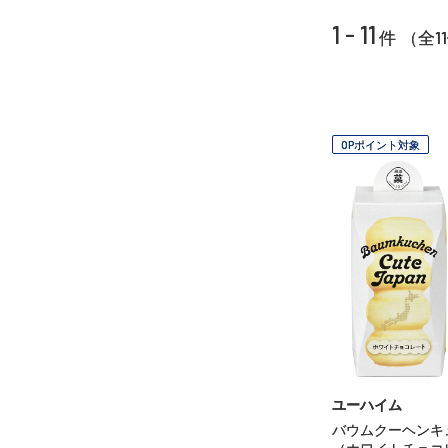
1 - 11
11
件 （全
OPポイント対象
ユーハイム
バウムクーヘンキ