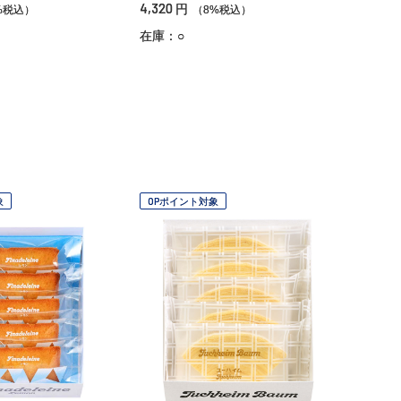
4,320
円
%税込）
（8%税込）
在庫：○
象
OPポイント対象