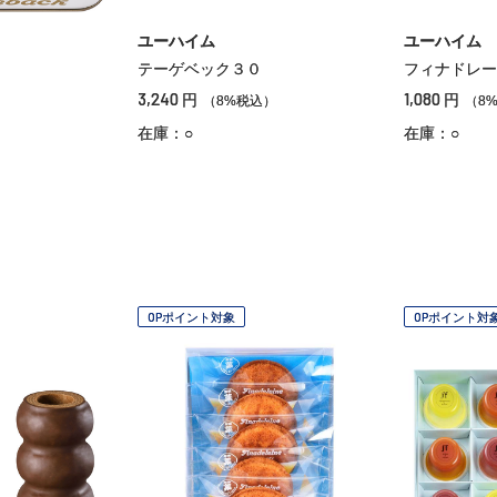
ユーハイム
ユーハイム
テーゲベック３０
フィナドレー
3,240
1,080
円
円
）
（8%税込）
（8
在庫：○
在庫：○
OPポイント対象
OPポイント対