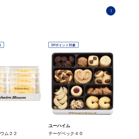
1
象
OPポイント対象
ユーハイム
ウム２２
テーゲベック４０