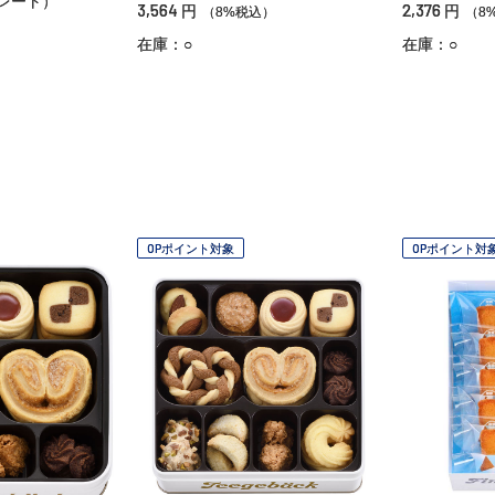
レート）
3,564
2,376
円
円
（8%税込）
（8
）
在庫：○
在庫：○
OPポイント対象
OPポイント対