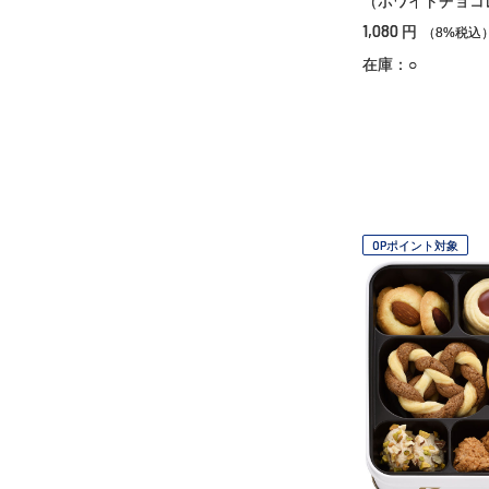
（ホワイトチョコ
1,080
円
（8%税込
在庫：○
OPポイント対象