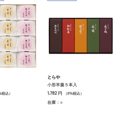
とらや
小形羊羹５本入
1,782
円
%税込）
（8%税込）
在庫：○