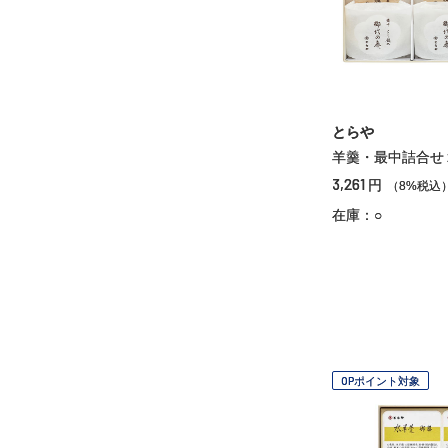
とらや
羊羹・最中詰合せ
3,261
円
（8%税込
在庫：○
OPポイント対象