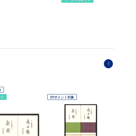
1
象
フト
OPポイント対象