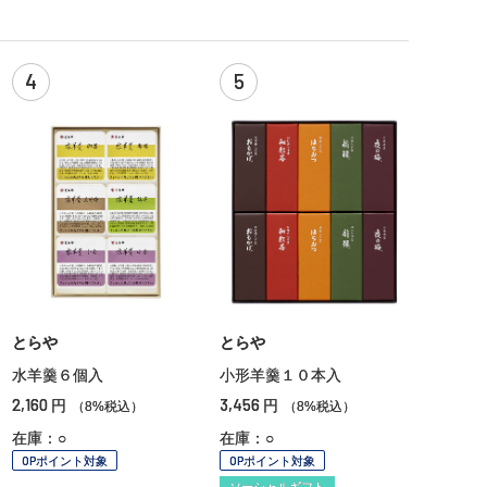
4
5
とらや
とらや
水羊羹６個入
小形羊羹１０本入
2,160
3,456
円
円
（8%税込）
（8%税込）
在庫：○
在庫：○
OPポイント対象
OPポイント対象
ソーシャルギフト