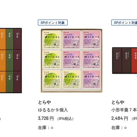
OPポイント対象
OPポイント対
とらや
とらや
ゆるるか９個入
小形羊羹７本
3,726
2,484
円
円
）
（8%税込）
（8
在庫：○
在庫：○