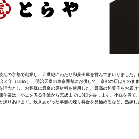
後期の京都で創業し、五世紀にわたり和菓子屋を営んでまいりました。後陽
治 2 年（1869）、明治天皇の東京遷都にお供して、京都の店はその
を理念とし、お客様に最良の原材料を使用した、最高の和菓子をお届け
煉羊羹は、小豆を煮る作業から完成までに3日を要します。小豆を煮て
と煉りあげます。炊きあがった羊羹の煉り具合を見極めるなど、熟練し