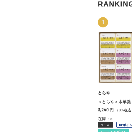
RANKIN
1
とらや
＜とらや＞水羊羹
3,240
円
（8%税込
在庫：○
NEW
OPポイ
ソーシャルギフト