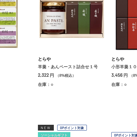
とらや
とらや
羊羹・あんペースト詰合せ１号
小形羊羹１０
2,322
3,456
円
円
）
（8%税込）
（8
在庫：○
在庫：○
NEW
OPポイント対象
ソーシャルギフト
OPポイント対