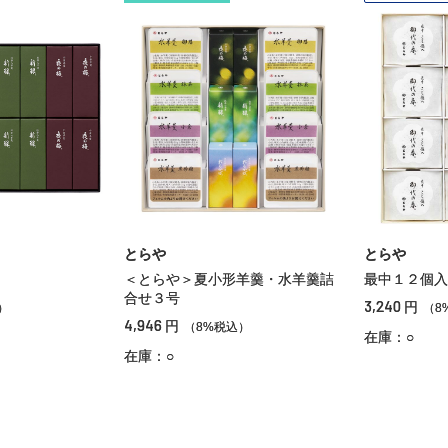
とらや
とらや
＜とらや＞夏小形羊羹・水羊羹詰
最中１２個入
合せ３号
3,240
円
）
（8
4,946
円
（8%税込）
在庫：○
在庫：○