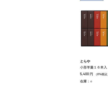
とらや
小形羊羹１６本入
5,400
円
（8%税込
在庫：○