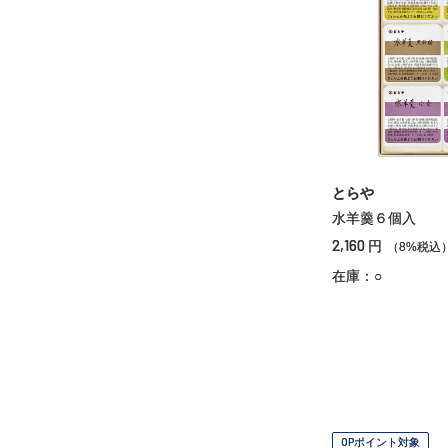
とらや
水羊羹６個入
2,160
円
（8%税込
在庫：○
OPポイント対象