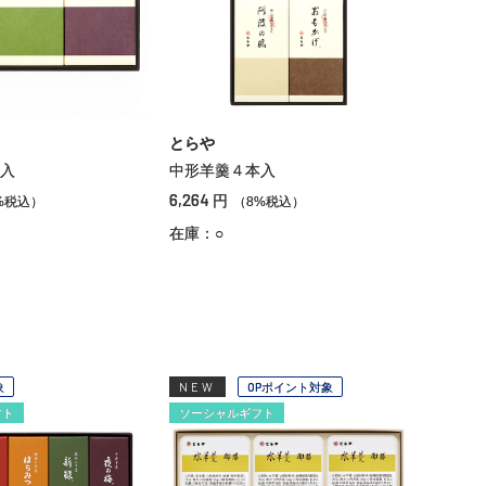
とらや
入
中形羊羹４本入
6,264
円
%税込）
（8%税込）
在庫：○
象
NEW
OPポイント対象
フト
ソーシャルギフト