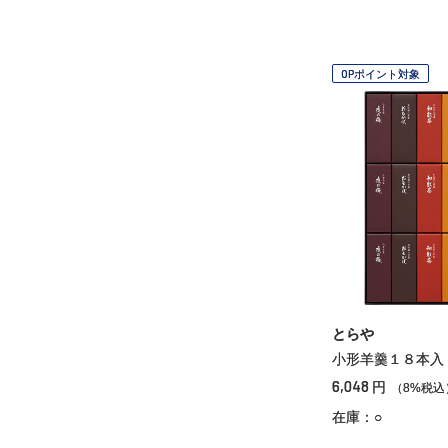
OPポイント対象
とらや
小形羊羹１８本入
6,048
円
（8%税込
在庫：○