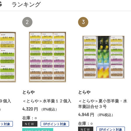
G
ランキング
2
3
とらや
とらや
９個入
＜とらや＞水羊羹１２個入
＜とらや＞夏小形羊羹・水
羊羹詰合せ３号
4,320
円
）
（8%税込）
4,946
円
（8%税込）
在庫：○
在庫：○
ント対象
NEW
OPポイント対象
NEW
OPポイント対象
ソーシャルギフト