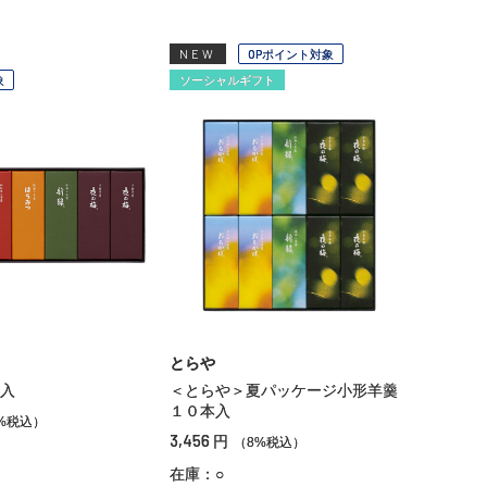
NEW
OPポイント対象
象
ソーシャルギフト
とらや
入
＜とらや＞夏パッケージ小形羊羹
１０本入
%税込）
3,456
円
（8%税込）
在庫：○