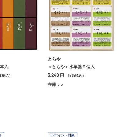
とらや
本入
＜とらや＞水羊羹９個入
3,240
円
%税込）
（8%税込）
在庫：○
象
OPポイント対象