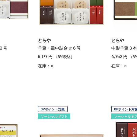
とらや
とらや
２号
羊羹・最中詰合せ６号
中形羊羹３本
6,177
4,752
円
円
）
（8%税込）
（8
在庫：○
在庫：○
OPポイント対象
OPポイント対
ソーシャルギフト
ソーシャルギ