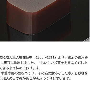
成天皇の御在位中（1586〜1611）より、御所の御用を
ままに東京に進出しました。「おいしい和菓子を喜んで召し上
できるよう努めております。
、羊羹専用の餡をつくり、その餡に煮溶かした寒天と砂糖を
た職人の目で確かめながらおつくりしています。