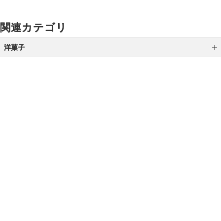
関連カテゴリ
洋菓子
シュークリーム
ダックワーズ
ラスク
ご利用ガイド
よくあるご質問
お問い合わせ
キャラメル
オンラインショッピングに関する電話でのお問い合わせ
パイ・サブレ・ミルフィーユ
0120-185-550
チョコレート
受付時間 10:00〜18:00（休業日を除く）
バームクーヘン
アイス
小田急百貨店オンラインショッピング
マカロン