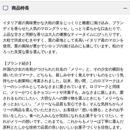
商品特長
イタリア産の風味豊かな大粒の栗をじっくりと糖蜜に漬け込み、ブラン
ディを香らせた人気のマロングラッセ。しっとり柔らかな口あたりで、
上品な甘さと芳醇な香りは大人の優雅なティータイムにぴったりです。
大粒で渋皮がむきやすく、栗の産地として名高いイタリア産のマロンを
使用。栗の風味が豊かでシロップの漬け込みにも適しています。粒のそ
ろった良質な栗を選んでいます。
【ブランド紹介】
外国の少女の名前がつけられた社名の「メリー」と、その少女の横顔を
描いたロゴマーク。どちらも、親しみやすく覚えやすいものをという気
持ちから創業時に考案されました。以来、長い間、このロゴマークはメ
リーのシンボルとしてみなさまに愛されています。ロゴマークと同様
に、メリーがつくるチョコレートや洋菓子も、みなさまに親しまれ、愛
されるものにしたい。大切な人への贈り物を選ぶときにも「メリーなら
きっとおいしい」「メリーなら品質も安心できる」そんな気持ちからメ
リーの商品を選んでいただきたい。お客様が「想いを贈る」ときのお手
伝いをしたい。食べた人みんなが笑顔になれるお菓子をつくりたい。そ
れがメリーの想いです。これまでも、これからもメリーは丁寧に選んだ
原料とたしかな技術で品質の良いおいしいお菓子づくりを目指します。