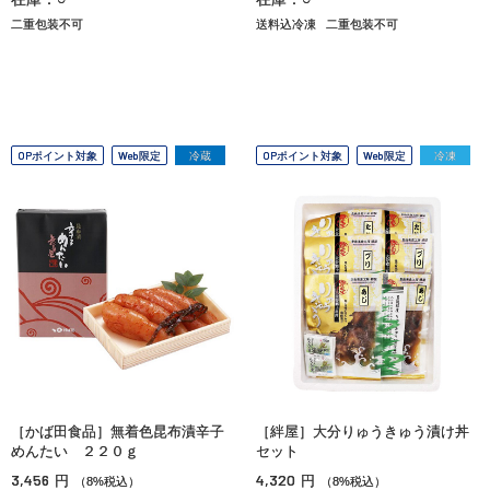
二重包装不可
送料込冷凍
二重包装不可
OPポイント対象
Web限定
冷蔵
OPポイント対象
Web限定
冷凍
［かば田食品］無着色昆布漬辛子
［絆屋］大分りゅうきゅう漬け丼
めんたい ２２０ｇ
セット
3,456
4,320
円
円
（8%税込）
（8%税込）