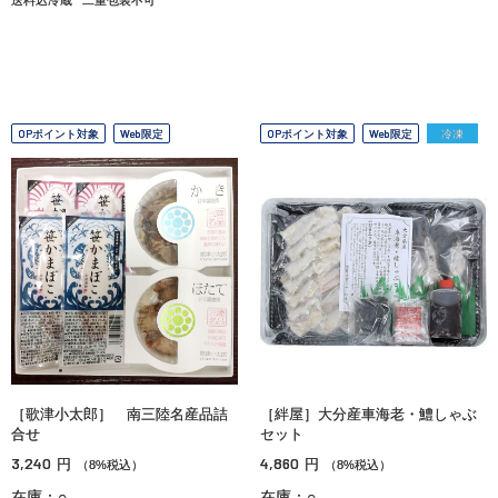
OPポイント対象
Web限定
OPポイント対象
Web限定
冷凍
［歌津小太郎］ 南三陸名産品詰
［絆屋］大分産車海老・鱧しゃぶ
合せ
セット
3,240
4,860
円
円
（8%税込）
（8%税込）
在庫：○
在庫：○