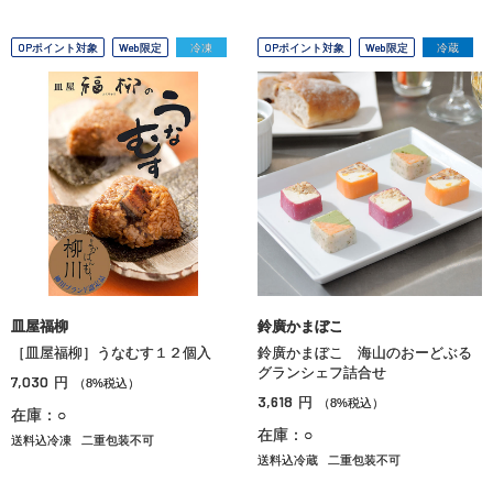
OPポイント対象
Web限定
冷凍
OPポイント対象
Web限定
冷蔵
皿屋福柳
鈴廣かまぼこ
［皿屋福柳］うなむす１２個入
鈴廣かまぼこ 海山のおーどぶる
グランシェフ詰合せ
7,030
円
（8%税込）
3,618
円
（8%税込）
在庫：○
在庫：○
送料込冷凍
二重包装不可
送料込冷蔵
二重包装不可