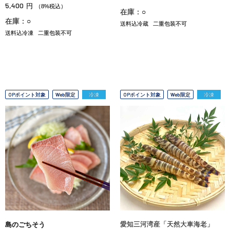
5,400
円
（8%税込）
在庫：○
在庫：○
送料込冷蔵
二重包装不可
送料込冷凍
二重包装不可
OPポイント対象
Web限定
冷凍
OPポイント対象
Web限定
冷凍
愛知三河湾産「天然大車海老」
島のごちそう