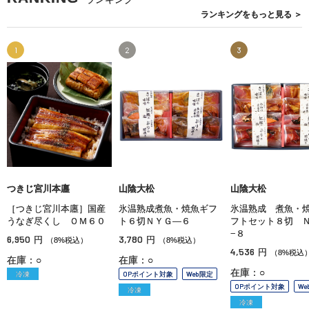
ランキングを
もっと見る
＞
1
2
3
つきじ宮川本廛
山陰大松
山陰大松
［つきじ宮川本廛］国産
氷温熟成煮魚・焼魚ギフ
氷温熟成 煮魚・
うなぎ尽くし ＯＭ６０
ト６切ＮＹＧ—６
フトセット８切 
−８
6,950
3,780
円
円
（8%税込）
（8%税込）
4,536
円
（8%税込
在庫：○
在庫：○
在庫：○
冷凍
OPポイント対象
Web限定
OPポイント対象
We
冷凍
冷凍