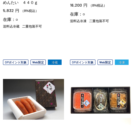
めんたい ４４０ｇ
16,200
円
（8%税込）
5,832
円
（8%税込）
在庫：○
在庫：○
送料込冷凍
二重包装不可
送料込冷蔵
二重包装不可
OPポイント対象
Web限定
冷蔵
OPポイント対象
Web限定
冷凍