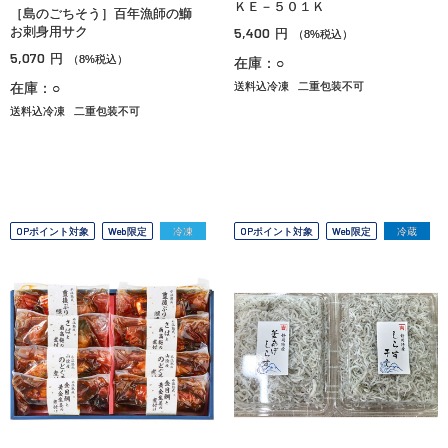
ＫＥ－５０１Ｋ
［島のごちそう］百年漁師の鰤
お刺身用サク
5,400
円
（8%税込）
5,070
円
（8%税込）
在庫：○
在庫：○
送料込冷凍
二重包装不可
送料込冷凍
二重包装不可
OPポイント対象
Web限定
冷凍
OPポイント対象
Web限定
冷蔵