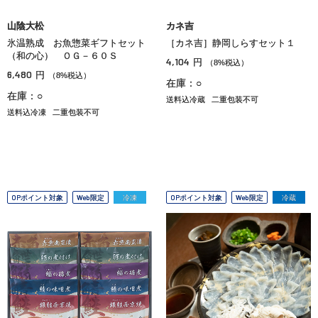
山陰大松
カネ吉
氷温熟成 お魚惣菜ギフトセット
［カネ吉］静岡しらすセット１
（和の心） ＯＧ－６０Ｓ
4,104
円
（8%税込）
6,480
円
（8%税込）
在庫：○
在庫：○
送料込冷蔵
二重包装不可
送料込冷凍
二重包装不可
OPポイント対象
Web限定
冷凍
OPポイント対象
Web限定
冷蔵