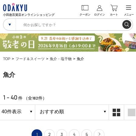
小田急百貨店オンラインショッピング
クーポン
ログイン
カート
メニュー
TOP
フード＆スイーツ
魚介・塩干物
魚介
魚介
1 - 40
162
件 （全
件）
1
2
3
4
5