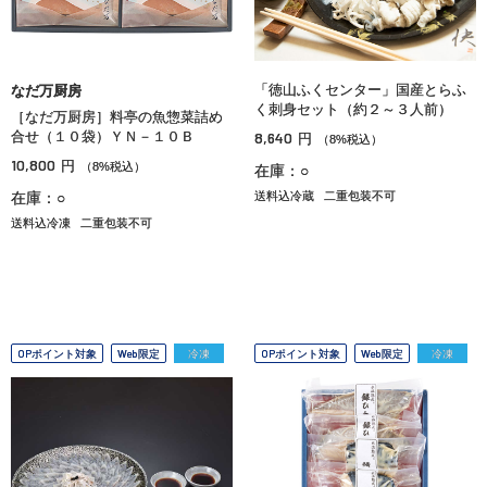
「徳山ふくセンター」国産とらふ
なだ万厨房
く刺身セット（約２～３人前）
［なだ万厨房］料亭の魚惣菜詰め
合せ（１０袋）ＹＮ－１０Ｂ
8,640
円
（8%税込）
10,800
円
（8%税込）
在庫：○
在庫：○
送料込冷蔵
二重包装不可
送料込冷凍
二重包装不可
OPポイント対象
Web限定
冷凍
OPポイント対象
Web限定
冷凍