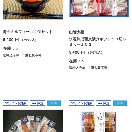
海のミルフィーユ４個セット
山陰大松
8,400
氷温熟成西京漬けギフト１０切Ｓ
円
（8%税込）
ＳＫ―１０Ｓ
在庫：○
5,400
円
（8%税込）
送料込冷凍
二重包装不可
在庫：○
送料込冷凍
二重包装不可
OPポイント対象
Web限定
冷凍
OPポイント対象
Web限定
冷凍