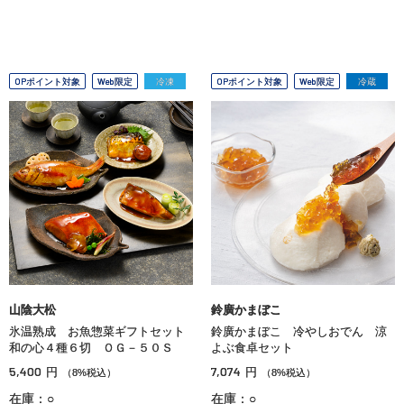
OPポイント対象
Web限定
冷凍
OPポイント対象
Web限定
冷蔵
山陰大松
鈴廣かまぼこ
氷温熟成 お魚惣菜ギフトセット
鈴廣かまぼこ 冷やしおでん 涼
和の心４種６切 ＯＧ－５０Ｓ
よぶ食卓セット
5,400
7,074
円
円
（8%税込）
（8%税込）
在庫：○
在庫：○