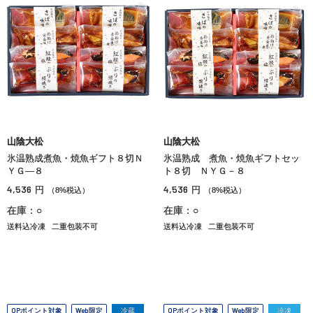
山陰大松
山陰大松
氷温熟成煮魚・焼魚ギフト８切Ｎ
氷温熟成 煮魚・焼魚ギフトセッ
ＹＧ―８
ト８切 ＮＹＧ－８
4,536
4,536
円
円
（8%税込）
（8%税込）
在庫：○
在庫：○
送料込冷凍
二重包装不可
送料込冷凍
二重包装不可
OPポイント対象
Web限定
冷蔵
OPポイント対象
Web限定
冷凍