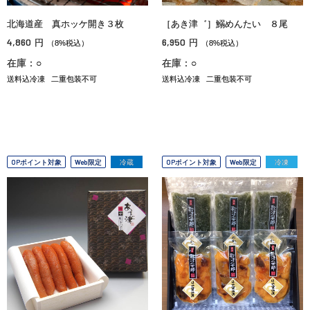
北海道産 真ホッケ開き３枚
［あき津゛］鰯めんたい ８尾
4,860
6,950
円
円
（8%税込）
（8%税込）
在庫：○
在庫：○
送料込冷凍
二重包装不可
送料込冷凍
二重包装不可
OPポイント対象
Web限定
冷蔵
OPポイント対象
Web限定
冷凍