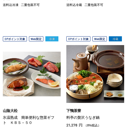
送料込冷凍
二重包装不可
送料込冷蔵
二重包装不可
OPポイント対象
Web限定
冷凍
OPポイント対象
Web限定
冷蔵
山陰大松
下鴨茶寮
氷温熟成 簡単便利な惣菜ギフ
料亭の贅沢うなぎ鍋
ト ＫＢＳ－５０
21,276
円
（8%税込）