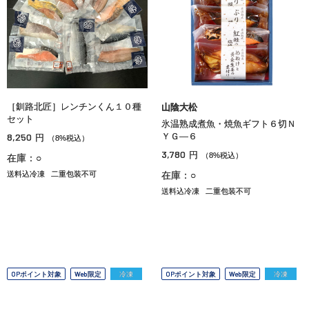
［釧路北匠］レンチンくん１０種
山陰大松
セット
氷温熟成煮魚・焼魚ギフト６切Ｎ
8,250
ＹＧ―６
円
（8%税込）
3,780
円
（8%税込）
在庫：○
送料込冷凍
二重包装不可
在庫：○
送料込冷凍
二重包装不可
OPポイント対象
Web限定
冷凍
OPポイント対象
Web限定
冷凍