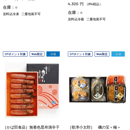
4,320
円
（8%税込）
在庫：○
在庫：○
送料込冷凍
二重包装不可
送料込冷蔵
二重包装不可
OPポイント対象
Web限定
冷蔵
OPポイント対象
Web限定
冷凍
［かば田食品］無着色昆布漬辛子
［歌津小太郎］ 磯の宝＜極＞