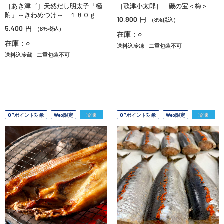
［あき津゛］天然だし明太子「極
［歌津小太郎］ 磯の宝＜梅＞
附」～きわめつけ～ １８０ｇ
10,800
円
（8%税込）
5,400
円
（8%税込）
在庫：○
在庫：○
送料込冷凍
二重包装不可
送料込冷蔵
二重包装不可
OPポイント対象
Web限定
冷凍
OPポイント対象
Web限定
冷凍