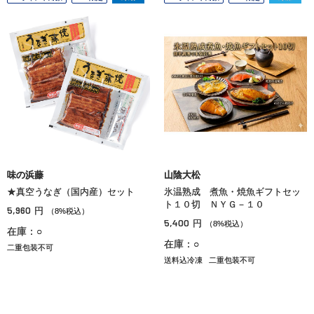
味の浜藤
山陰大松
★真空うなぎ（国内産）セット
氷温熟成 煮魚・焼魚ギフトセッ
ト１０切 ＮＹＧ－１０
5,960
円
（8%税込）
5,400
円
（8%税込）
在庫：○
在庫：○
二重包装不可
送料込冷凍
二重包装不可