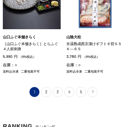
山口ふぐ本舗きらく
山陰大松
［山口ふぐ本舗きらく］とらふぐ
氷温熟成西京漬けギフト６切ＳＳ
４人前刺身
Ｋ―６Ｓ
5,990
3,780
円
円
（8%税込）
（8%税込）
在庫：○
在庫：○
送料込冷凍
二重包装不可
送料込冷凍
二重包装不可
1
2
3
4
5
RANKING
ランキング