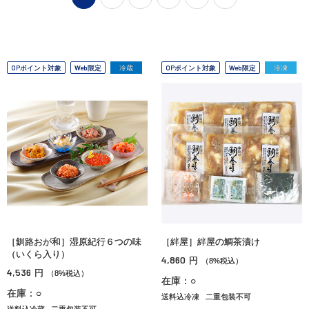
OPポイント対象
Web限定
冷蔵
OPポイント対象
Web限定
冷凍
［釧路おが和］湿原紀行６つの味
［絆屋］絆屋の鯛茶漬け
（いくら入り）
4,860
円
（8%税込）
4,536
円
（8%税込）
在庫：○
在庫：○
送料込冷凍
二重包装不可
送料込冷蔵
二重包装不可