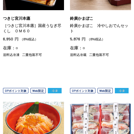
つきじ宮川本廛
鈴廣かまぼこ
［つきじ宮川本廛］国産うなぎ尽
鈴廣かまぼこ 冷やしおでんセッ
くし ＯＭ６０
ト
6,950
5,876
円
円
（8%税込）
（8%税込）
在庫：○
在庫：○
送料込冷凍
二重包装不可
送料込冷蔵
二重包装不可
OPポイント対象
Web限定
冷凍
OPポイント対象
Web限定
冷凍