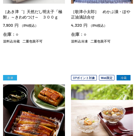
［あき津゛］天然だし明太子「極
［歌津小太郎］ めかぶ漬・ほや
附」～きわめつけ～ ３００ｇ
正油漬詰合せ
7,900
4,320
円
円
（8%税込）
（8%税込）
在庫：○
在庫：○
送料込冷蔵
二重包装不可
送料込冷凍
二重包装不可
冷凍
OPポイント対象
Web限定
冷蔵