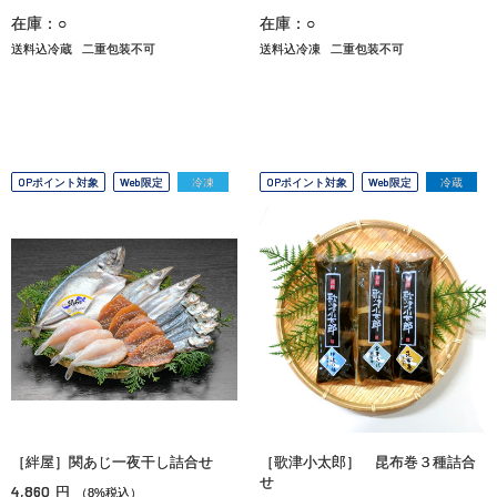
在庫：○
在庫：○
送料込冷蔵
二重包装不可
送料込冷凍
二重包装不可
OPポイント対象
Web限定
冷凍
OPポイント対象
Web限定
冷蔵
［絆屋］関あじ一夜干し詰合せ
［歌津小太郎］ 昆布巻３種詰合
せ
4,860
円
（8%税込）