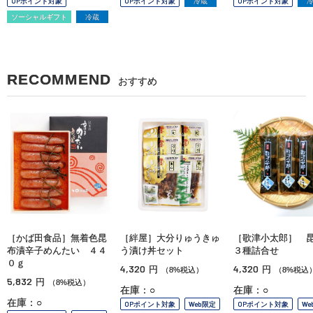
OPポイント対象
OPポイント対象
冷蔵
OPポイント対象
ソーシャルギフト
冷蔵
RECOMMEND
おすすめ
［かば田食品］無着色昆
［絆屋］大分りゅうきゅ
［歌津小太郎］ 
布漬辛子めんたい ４４
う漬け丼セット
３種詰合せ
０ｇ
4,320
4,320
円
円
（8%税込）
（8%税込
5,832
円
（8%税込）
在庫：○
在庫：○
在庫：○
OPポイント対象
Web限定
OPポイント対象
We