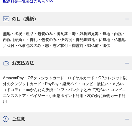
配送料金一覧表はこちら >>>
のし（掛紙）
無地・御祝・粗品・包装のみ・御見舞・寿・残暑御見舞・無地・内祝・
内祝（結婚）・御礼・包装のみ・快気祝・御見舞御礼・仏無地・仏無地
／状付・仏事包装のみ・志・志／状付・御霊前・御仏前・御供
お支払方法
AmazonPay・OPクレジットカード・ロイヤルカード・OPクレジット以
外のクレジットカード・PayPay・楽天ペイ・コンビニ後払い・ｄ払い
（ドコモ）・auかんたん決済・ソフトバンクまとめて支払い・コンビニ
エンスストア・ペイジー・小田急ポイント利用・友の会お買物カード利
用
ご注意