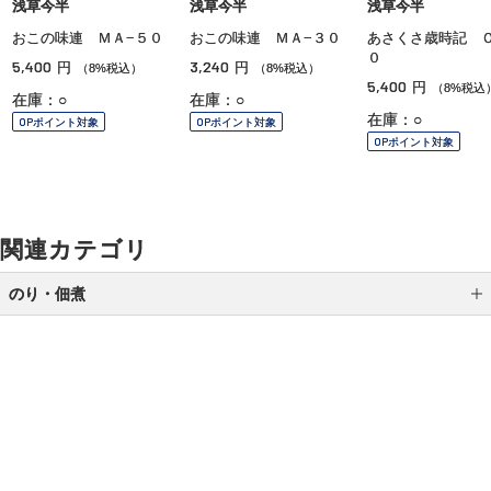
浅草今半
浅草今半
浅草今半
おこの味連 ＭＡ−５０
おこの味連 ＭＡ−３０
あさくさ歳時記 Ｏ
０
5,400
3,240
円
円
（8%税込）
（8%税込）
5,400
円
（8%税込
在庫：○
在庫：○
在庫：○
OPポイント対象
OPポイント対象
OPポイント対象
関連カテゴリ
のり・佃煮
のり
佃煮
ご利用ガイド
よくあるご質問
お問い合わせ