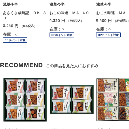
浅草今半
浅草今半
浅草今半
あさくさ歳時記 ＯＫ−３
おこの味連 ＭＡ−４０
おこの味連 ＭＡ−
０
4,320
5,400
円
円
（8%税込）
（8%税込
3,240
円
（8%税込）
在庫：○
在庫：○
在庫：○
OPポイント対象
OPポイント対象
OPポイント対象
RECOMMEND
この商品を見た人におすすめ