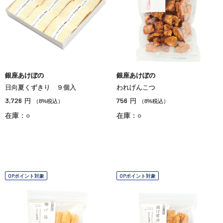
銀座あけぼの
銀座あけぼの
日向夏くずきり ９個入
われげんこつ
3,726
756
円
円
（8%税込）
（8%税込）
在庫：○
在庫：○
OPポイント対象
OPポイント対象