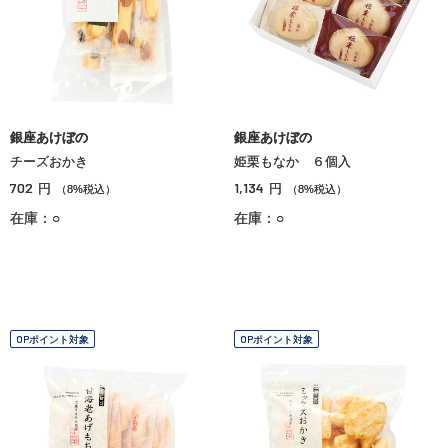
銀座あけぼの
銀座あけぼの
チーズおかき
姫栗もなか ６個入
702
1,134
円
円
（8%税込）
（8%税込）
在庫：○
在庫：○
OPポイント対象
OPポイント対象