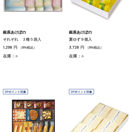
銀座あけぼの
銀座あけぼの
それぞれ ３種５袋入
夏ゆず９個入
1,296
3,726
円
円
（8%税込）
（8%税込）
在庫：○
在庫：○
OPポイント対象
OPポイント対象