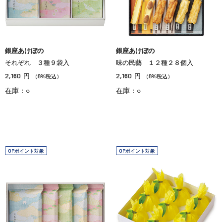
銀座あけぼの
銀座あけぼの
それぞれ ３種９袋入
味の民藝 １２種２８個入
2,160
2,160
円
円
（8%税込）
（8%税込）
在庫：○
在庫：○
OPポイント対象
OPポイント対象