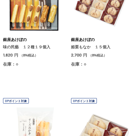
銀座あけぼの
銀座あけぼの
味の民藝 １２種１９個入
姫栗もなか １５個入
1,620
2,700
円
円
（8%税込）
（8%税込）
在庫：○
在庫：○
OPポイント対象
OPポイント対象