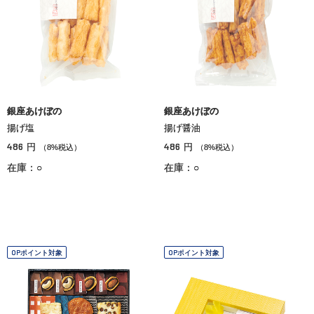
銀座あけぼの
銀座あけぼの
揚げ塩
揚げ醤油
486
486
円
円
（8%税込）
（8%税込）
在庫：○
在庫：○
OPポイント対象
OPポイント対象