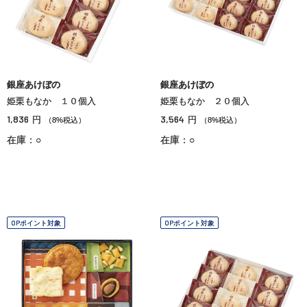
銀座あけぼの
銀座あけぼの
姫栗もなか １０個入
姫栗もなか ２０個入
1,836
3,564
円
円
（8%税込）
（8%税込）
在庫：○
在庫：○
OPポイント対象
OPポイント対象