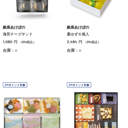
銀座あけぼの
銀座あけぼの
海苔チーズサンド
夏ゆず６個入
1,080
2,484
円
円
（8%税込）
（8%税込）
在庫：○
在庫：○
OPポイント対象
OPポイント対象