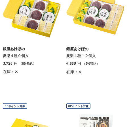
銀座あけぼの
銀座あけぼの
夏楽４種９個入
夏楽４種１２個入
3,726
4,968
円
円
（8%税込）
（8%税込）
在庫：✕
在庫：✕
OPポイント対象
OPポイント対象