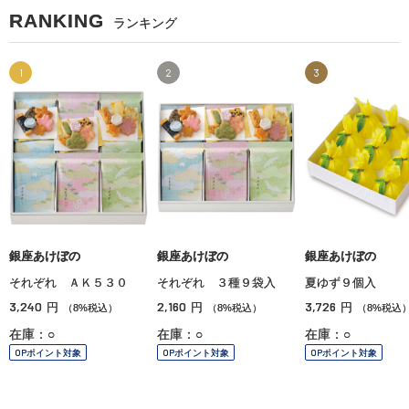
RANKING
ランキング
1
2
3
銀座あけぼの
銀座あけぼの
銀座あけぼの
それぞれ ＡＫ５３０
それぞれ ３種９袋入
夏ゆず９個入
3,240
2,160
3,726
円
円
円
（8%税込）
（8%税込）
（8%税込
在庫：○
在庫：○
在庫：○
OPポイント対象
OPポイント対象
OPポイント対象