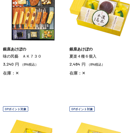
銀座あけぼの
銀座あけぼの
味の民藝 ＡＫ７３０
夏楽４種６個入
3,240
2,484
円
円
（8%税込）
（8%税込）
在庫：✕
在庫：✕
OPポイント対象
OPポイント対象