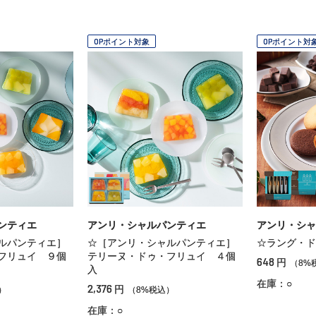
OPポイント対象
OPポイント対
ンティエ
アンリ・シャルパンティエ
アンリ・シャ
ルパンティエ］
☆［アンリ・シャルパンティエ］
☆ラング・ド
フリュイ ９個
テリーヌ・ドゥ・フリュイ ４個
648
円
（8%
入
在庫：○
2,376
円
）
（8%税込）
在庫：○