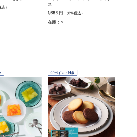
ス
税込）
1,663
円
（8%税込）
在庫：○
象
OPポイント対象