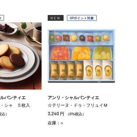
象
NEW
OPポイント対象
ルパンティエ
アンリ・シャルパンティエ
・シャ ５枚入
☆テリーヌ・ドゥ・フリュイＭ
3,240
円
税込）
（8%税込）
在庫：○