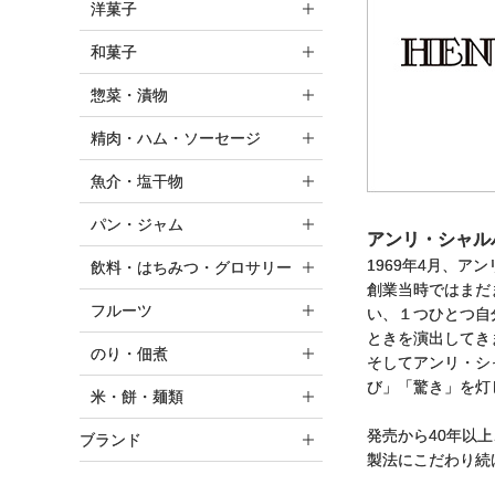
洋菓子
和菓子
惣菜・漬物
精肉・ハム・ソーセージ
魚介・塩干物
パン・ジャム
アンリ・シャル
1969年4月、
飲料・はちみつ・グロサリー
創業当時ではまだ
フルーツ
い、１つひとつ自
ときを演出してき
のり・佃煮
そしてアンリ・シ
び」「驚き」を灯
米・餅・麺類
発売から40年以
ブランド
製法にこだわり続