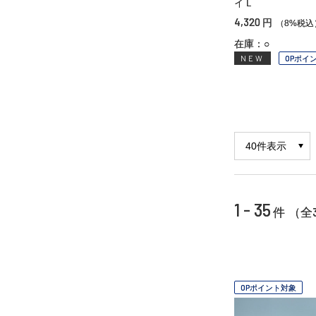
イＬ
4,320
円
（8%税込
在庫：○
NEW
OPポイ
1 - 35
件 （全
OPポイント対象