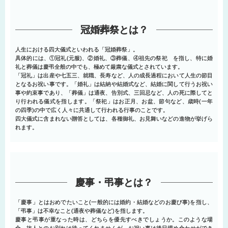
冠婚葬祭とは？
人生における四大儀式といわれる「冠婚葬祭」。
具体的には、①冠礼(元服)、②婚礼、③葬儀、④祖先の祭祀 を指し、特に婚
礼と葬儀は慶弔全般の中でも、極めて厳粛な儀式とされています。
「冠礼」は出産や七五三、就職、長寿など、人の成長過程において人生の節目
となるお祝い事です。「婚礼」は結納や結婚式など、結婚に関して行うお祝い
事や約束事であり、「葬儀」は通夜、告別式、三回忌など、人の死に際してと
り行われる儀式を指します。「祭祀」はお正月、お盆、節句など、歳時(一年
の四季)の中で広く人々に共通して行われる行事のことです。
四大儀式に含まれない贈答としては、各種御礼、お見舞いなどの進物が挙げら
れます。
慶事・弔事とは？
「慶事」とはおめでたいこと(一般的には婚約・結婚などのお慶び事)を指し、
「弔事」は不幸なこと(通夜や葬儀など)を指します。
慶事と弔事が重なった時は、どちらを優先すべきでしょうか。このような場
合、故人とのお別れは待ってくれませんが、お祝い事は後日埋め合わせができ