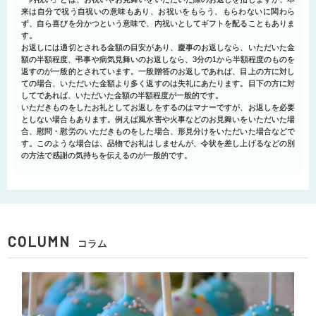
来は自分で祝う自祝いの意味もあり、お祝いをもらう、もらわないに関わら
ず、自ら喜びを分かつという意味で、内祝いとしてギフトを配ることもありま
す。
お返しには適切とされる金額の目安があり、慶事のお返しなら、いただいた金
額の半額程度、弔事や病気見舞いのお返しなら、3分の1から半額程度のものを
返すのが一般的とされています。一般贈答のお返しであれば、目上の方に対し
ての場合、いただいた金額より多く返すのは失礼にあたります。目下の方に対
してであれば、いただいた金額の半額程度が一般的です。
いただきものをしたお礼としてお返しをするのはマナーですが、お返しを必要
としない場合もあります。例えば風水害や火事などのお見舞いをいただいた場
合、慰問・慰労のいただきものをした場合、形見分けをいただいた場合などで
す。このような場合は、品物でお礼はしませんが、令状を差し上げるなどの別
の方法で感謝の気持ちを伝えるのが一般的です。
COLUMN
コラム