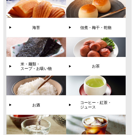
海苔
佃煮・梅干・乾物
米・麺類・
お茶
スープ・お吸い物
コーヒー・紅茶・
お酒
ジュース