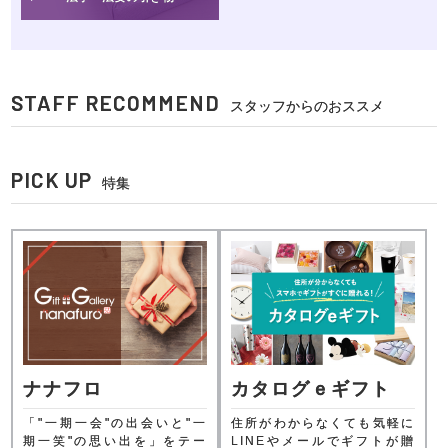
STAFF RECOMMEND
スタッフからのおススメ
PICK UP
特集
ナナフロ
カタログｅギフト
「"一期一会"の出会いと"一
住所がわからなくても気軽に
期一笑"の思い出を」をテー
LINEやメールでギフトが贈