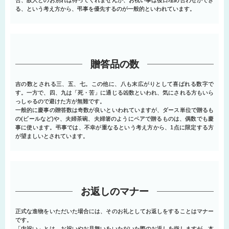
る、という考え方から、弔事を優先するのが一般的といわれています。
贈答品の数
吉の数とされる三、五、七。この他に、八も末広がりとして喜ばれる数字で
す。一方で、四、九は「死・苦」に通じる凶数といわれ、気にされる方もいら
っしゃるので避けた方が無難です。
一般的に慶事の贈答数は奇数が良いといわれていますが、ダース単位で贈るも
の(ビールなど)や、夫婦茶碗、夫婦箸のようにペアで贈るものは、偶数でも慶
事に使います。弔事では、不幸が重なるという考え方から、1点に限定する方
が望ましいとされています。
お返しのマナー
正式な進物をいただいた場合には、そのお礼としてお返しをすることはマナー
です。
「内祝い」とは、お祝いやお見舞いをいただいた際のお返しを指しますが、本