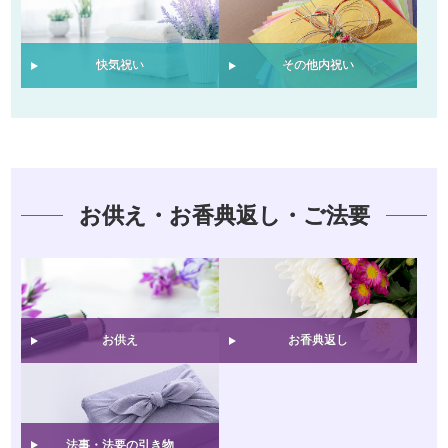
快気祝い
その他内祝い
お供え・お香典返し・ご法要
お供え
お香典返し
法事・法要の引き物