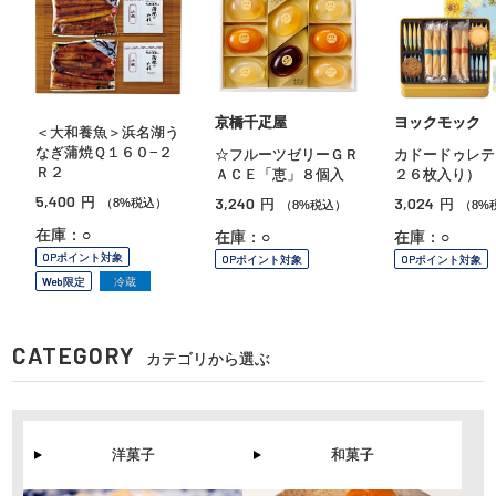
京橋千疋屋
ヨックモック
＜大和養魚＞浜名湖う
なぎ蒲焼Ｑ１６０−２
☆フルーツゼリーＧＲ
カドードゥレテ
Ｒ２
ＡＣＥ「恵」８個入
２６枚入り）
5,400
円
3,240
3,024
（8%税込）
円
円
（8%税込）
（8%
在庫：○
在庫：○
在庫：○
OPポイント対象
OPポイント対象
OPポイント対象
Web限定
冷蔵
CATEGORY
カテゴリから選ぶ
洋菓子
和菓子