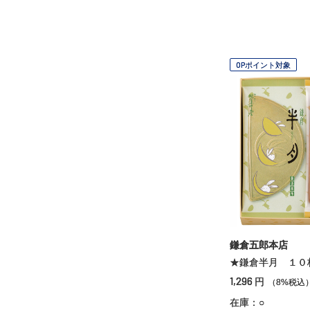
OPポイント対象
鎌倉五郎本店
★鎌倉半月 １０
1,296
円
（8%税込
在庫：○