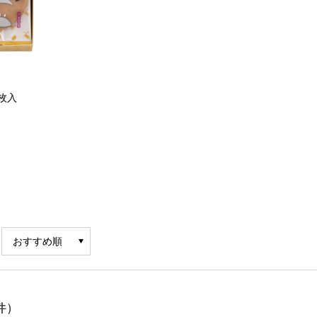
枚入
）
件）