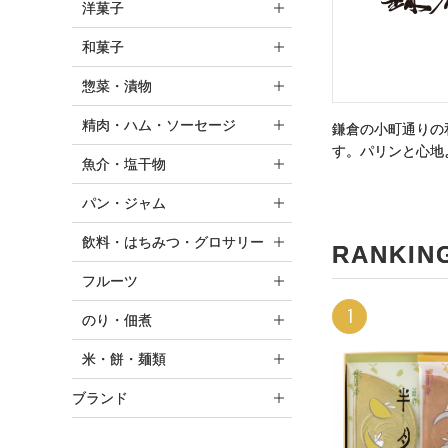
洋菓子
和菓子
惣菜・漬物
精肉・ハム・ソーセージ
鎌倉の小町通りの
す。パリンと心地
魚介・塩干物
パン・ジャム
飲料・はちみつ・グロサリー
RANKIN
フルーツ
1
のり・佃煮
米・餅・麺類
ブランド