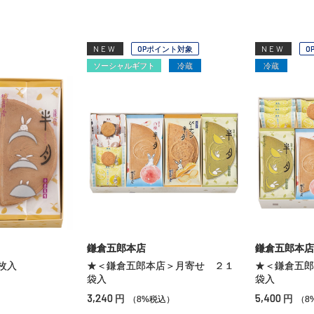
NEW
OPポイント対象
NEW
O
ソーシャルギフト
冷蔵
冷蔵
鎌倉五郎本店
鎌倉五郎本店
枚入
★＜鎌倉五郎本店＞月寄せ ２１
★＜鎌倉五郎
袋入
袋入
）
3,240
5,400
円
円
（8%税込）
（8