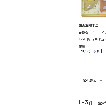
鎌倉五郎本店
★鎌倉半月 １０
1,296
円
（8%税込
在庫：○
OPポイント対象
1 - 3
3
件 （全