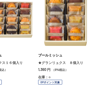
ュ
ブールミッシュ
クス１６個入り
★グランリュクス ８個入り
1,360
円
税込）
（8%税込）
在庫：○
OPポイント対象