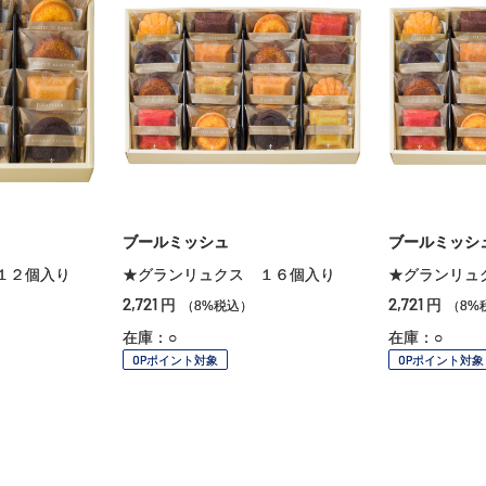
ブールミッシュ
ブールミッシ
１２個入り
★グランリュクス １６個入り
★グランリュ
2,721
2,721
円
円
（8%税込）
（8%
在庫：○
在庫：○
OPポイント対象
OPポイント対象