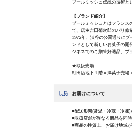
ブールミッシュ伝統の技術と
【ブランド紹介】
ブールミッシュとはフランス
で、店主吉田菊次郎のパリ修
1973年、渋谷の公園通りに
ンドとして新しいお菓子の開発
ジネスでのご贈答好適品、ブ
★取扱売場
町田店地下１階＝洋菓子売場
お届けについて
■配送形態(常温・冷蔵・冷凍
■取扱店舗が異なる商品を同
■商品の性質上、お届け地域