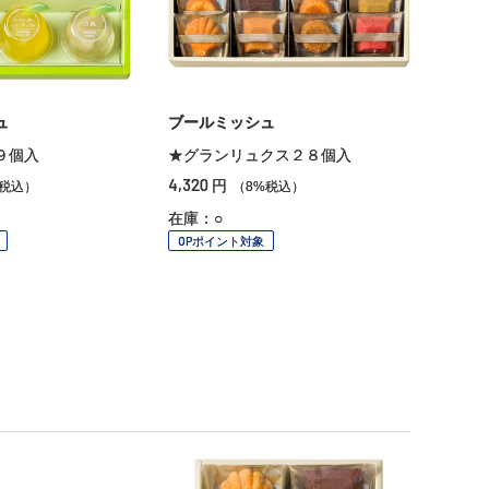
ュ
ブールミッシュ
９個入
★グランリュクス２８個入
4,320
円
%税込）
（8%税込）
在庫：○
OPポイント対象