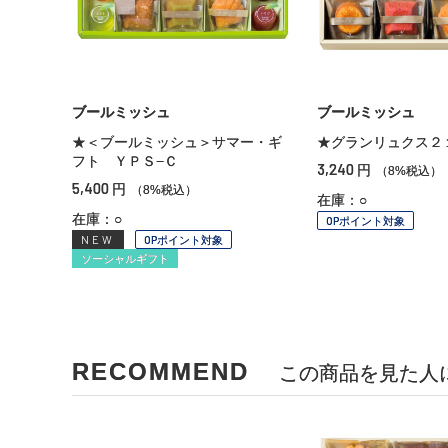
ブールミッシュ
ブールミッシュ
★＜ブールミッシュ＞サマー・ギ
★グランリュクス２
フト ＹＰＳ−Ｃ
3,240
円
（8%税込）
5,400
円
（8%税込）
在庫：○
在庫：○
OPポイント対象
NEW
OPポイント対象
ソーシャルギフト
RECOMMEND
この商品を見た人