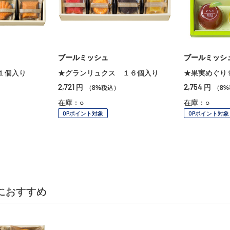
ブールミッシュ
ブールミッシ
１個入り
★グランリュクス １６個入り
★果実めぐり
2,721
2,754
円
円
（8%税込）
（8
在庫：○
在庫：○
OPポイント対象
OPポイント対象
におすすめ