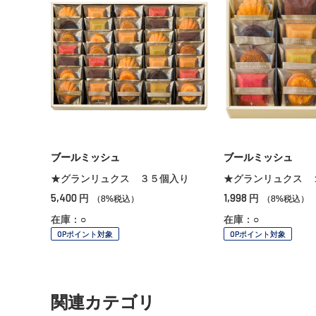
ブールミッシュ
ブールミッシュ
★グランリュクス ３５個入り
★グランリュクス 
5,400
1,998
円
円
（8%税込）
（8%税込）
在庫：○
在庫：○
OPポイント対象
OPポイント対象
関連カテゴリ