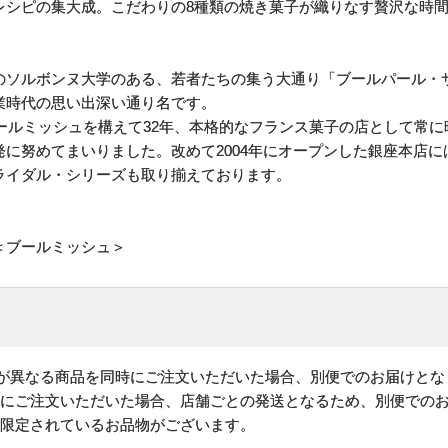
レシピの集大成。こだわりの8種類の焼き菓子が織りなす贅沢な時
のソルボンヌ大学のある、若者たちの集う大通り「ブールパール・
業時代の思い出深い通り名です。
ブールミッシュを構えて32年、本格的なフランス菓子の店として常
に努めてまいりました。改めて2004年にオープンした銀座本店
ライダル・シリーズも取り揃えております。
＜ブールミッシュ＞
)が異なる商品を同時にご注文いただいた場合、別便でのお届けとな
時にご注文いただいた場合、店舗ごとの発送となるため、別便での
が限定されているお品物がございます。