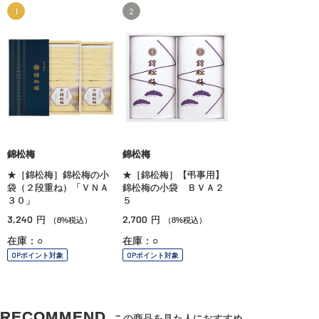
1
2
錦松梅
錦松梅
★［錦松梅］錦松梅の小
★［錦松梅］【弔事用】
袋（２段重ね）「ＶＮＡ
錦松梅の小袋 ＢＶＡ２
３０」
５
3,240
2,700
円
円
（8%税込）
（8%税込）
在庫：○
在庫：○
OPポイント対象
OPポイント対象
RECOMMEND
この商品を見た人におすすめ