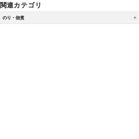
関連カテゴリ
のり・佃煮
のり
佃煮
ご利用ガイド
よくあるご質問
お問い合わせ
オンラインショッピングに関する電話でのお問い合わせ
0120-185-550
受付時間 10:00〜18:00（休業日を除く）
小田急百貨店オンラインショッピング
プライバシーポリシー
特定商取引法に基づく表示