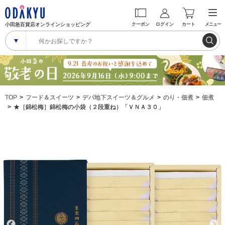
小田急百貨店オンラインショッピング
クーポン
ログイン
カート
メニュー
TOP
フード＆スイーツ
デパ地下スイーツ＆グルメ
のり・佃煮
佃煮
★［錦松梅］錦松梅の小袋（２段重ね）「ＶＮＡ３０」