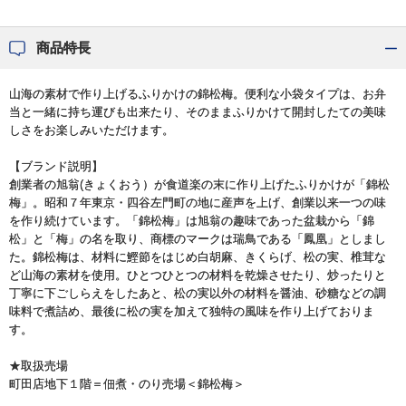
商品特長
山海の素材で作り上げるふりかけの錦松梅。便利な小袋タイプは、お弁
当と一緒に持ち運びも出来たり、そのままふりかけて開封したての美味
しさをお楽しみいただけます。
【ブランド説明】
創業者の旭翁(きょくおう）が食道楽の末に作り上げたふりかけが「錦松
梅」。昭和７年東京・四谷左門町の地に産声を上げ、創業以来一つの味
を作り続けています。「錦松梅」は旭翁の趣味であった盆栽から「錦
松」と「梅」の名を取り、商標のマークは瑞鳥である「鳳凰」としまし
た。錦松梅は、材料に鰹節をはじめ白胡麻、きくらげ、松の実、椎茸な
ど山海の素材を使用。ひとつひとつの材料を乾燥させたり、炒ったりと
丁寧に下ごしらえをしたあと、松の実以外の材料を醤油、砂糖などの調
味料で煮詰め、最後に松の実を加えて独特の風味を作り上げておりま
す。
★取扱売場
町田店地下１階＝佃煮・のり売場＜錦松梅＞