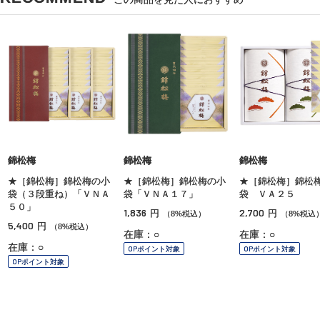
錦松梅
錦松梅
錦松梅
★［錦松梅］錦松梅の小
★［錦松梅］錦松梅の小
★［錦松梅］錦松
袋（３段重ね）「ＶＮＡ
袋「ＶＮＡ１７」
袋 ＶＡ２５
５０」
1,836
2,700
円
円
（8%税込）
（8%税込
5,400
円
（8%税込）
在庫：○
在庫：○
在庫：○
OPポイント対象
OPポイント対象
OPポイント対象