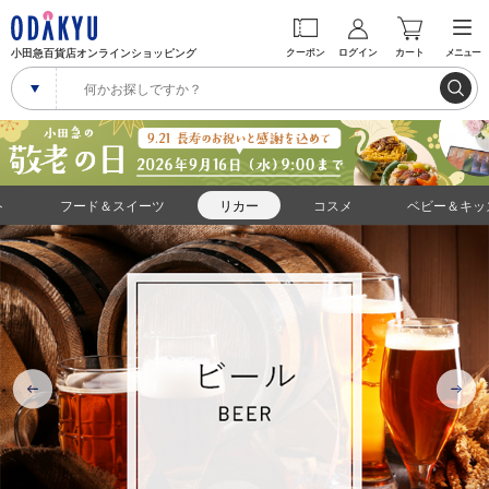
小田急百貨店オンラインショッピング
クーポン
ログイン
カート
メニュー
ト
フード＆スイーツ
リカー
コスメ
ベビー＆キッ