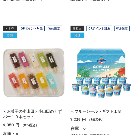
NEW
OPポイント対象
Web限定
NEW
OPポイント対象
Web限定
冷凍
冷凍
＜お菓子の小山田＞小山田のくず
＜ブルーシール＞ギフト１８
バー１０本セット
7,236
円
（8%税込）
4,050
円
（8%税込）
在庫：○
在庫：○