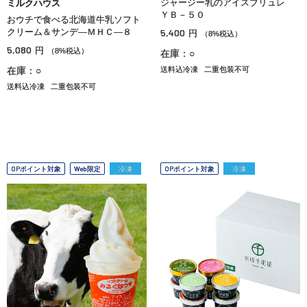
ジャージー乳のアイスブリュレ
ミルクハウス
ＹＢ－５０
おウチで食べる北海道牛乳ソフト
クリーム＆サンデ―ＭＨＣ―８
5,400
円
（8%税込）
5,080
円
（8%税込）
在庫：○
在庫：○
送料込冷凍
二重包装不可
送料込冷凍
二重包装不可
OPポイント対象
Web限定
冷凍
OPポイント対象
冷凍