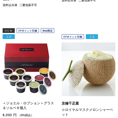
送料込冷凍
二重包装不可
送料込冷凍
二重包装不可
NEW
OPポイント対象
Web限定
冷凍
OPポイント対象
冷凍
＜ジョエル・ロブション＞グラス
京橋千疋屋
＆ソルベ８個入
☆ロイヤルマスクメロンシャーベ
6,200
ット
円
（8%税込）