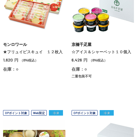
モンロワール
京橋千疋屋
★フリュイビスキュイ １２枚入
☆アイス＆シャーベット１０個入
1,620
6,426
円
円
（8%税込）
（8%税込）
在庫：○
在庫：○
二重包装不可
OPポイント対象
Web限定
冷凍
OPポイント対象
冷凍