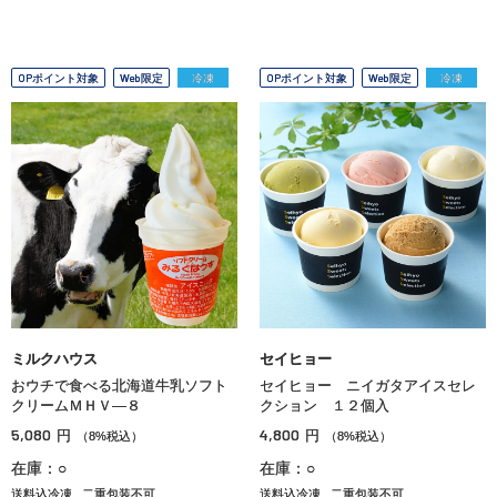
OPポイント対象
Web限定
冷凍
OPポイント対象
Web限定
冷凍
ミルクハウス
セイヒョー
おウチで食べる北海道牛乳ソフト
セイヒョー ニイガタアイスセレ
クリームＭＨＶ―８
クション １２個入
5,080
4,800
円
円
（8%税込）
（8%税込）
在庫：○
在庫：○
送料込冷凍
二重包装不可
送料込冷凍
二重包装不可