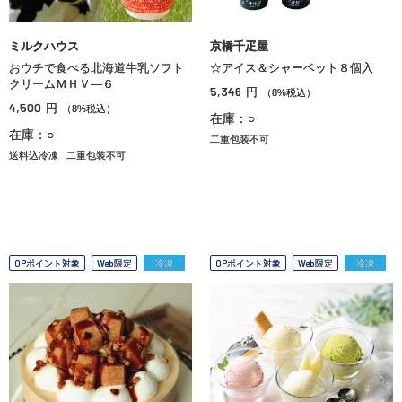
ミルクハウス
京橋千疋屋
おウチで食べる北海道牛乳ソフト
☆アイス＆シャーベット８個入
クリームＭＨＶ―６
5,346
円
（8%税込）
4,500
円
（8%税込）
在庫：○
在庫：○
二重包装不可
送料込冷凍
二重包装不可
OPポイント対象
Web限定
冷凍
OPポイント対象
Web限定
冷凍