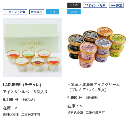
NEW
OPポイント対象
Web限定
OPポイント対象
Web限定
冷凍
冷凍
＜乳蔵＞北海道アイスクリーム
LADUREE（ラデュレ）
（プレミアムバニラ入）
アイス＆ソルベ ６個入り
4,860
円
（8%税込）
5,886
円
（8%税込）
在庫：○
在庫：○
送料込冷凍
二重包装不可
送料込冷凍
二重包装不可