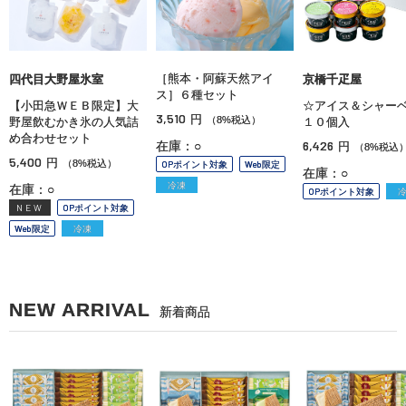
［熊本・阿蘇天然アイ
四代目大野屋氷室
京橋千疋屋
ス］６種セット
【小田急ＷＥＢ限定】大
☆アイス＆シャー
3,510
円
（8%税込）
野屋飲むかき氷の人気詰
１０個入
め合わせセット
6,426
在庫：○
円
（8%税込
5,400
円
（8%税込）
OPポイント対象
Web限定
在庫：○
冷凍
在庫：○
OPポイント対象
NEW
OPポイント対象
Web限定
冷凍
NEW ARRIVAL
新着商品