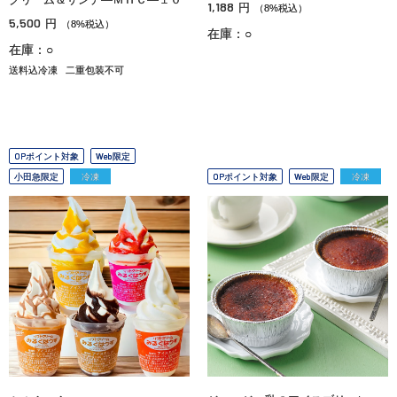
1,188
円
（8%税込）
5,500
円
（8%税込）
在庫：○
在庫：○
送料込冷凍
二重包装不可
OPポイント対象
Web限定
小田急限定
冷凍
OPポイント対象
Web限定
冷凍