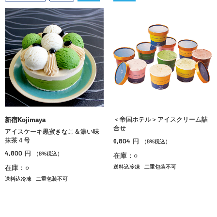
＜帝国ホテル＞アイスクリーム詰
新宿Kojimaya
合せ
アイスケーキ黒蜜きなこ＆濃い味
抹茶４号
6,804
円
（8%税込）
4,800
円
（8%税込）
在庫：○
在庫：○
送料込冷凍
二重包装不可
送料込冷凍
二重包装不可