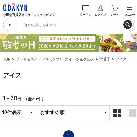
小田急百貨店オンラインショッピング
クーポン
ログイン
カート
メニュー
TOP
フード＆スイーツ
デパ地下スイーツ＆グルメ
洋菓子
アイス
アイス
1 - 30
30
件 （全
件）
1