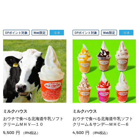
OPポイント対象
Web限定
冷凍
OPポイント対象
Web限定
冷凍
ミルクハウス
ミルクハウス
おウチで食べる北海道牛乳ソフト
おウチで食べる北海道牛乳ソフト
クリームＭＨＶ―１０
クリーム＆サンデ―ＭＨＣ―６
5,500
4,500
円
円
（8%税込）
（8%税込）