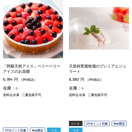
「阿蘇天然アイス」ベリーベリー
天皇杯受賞牧場のプレミアムジェ
アイスのお花畑
ラート
5,184
9,360
円
円
（8%税込）
（8%税込）
在庫：○
在庫：○
送料込冷凍
二重包装不可
送料込冷凍
二重包装不可
NEW
OPポイント対象
Web限定
OPポイント対象
Web限定
冷凍
冷凍