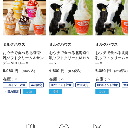
ミルクハウス
ミルクハウス
ミルクハウス
おウチで食べる北海道牛
おウチで食べる北海道牛
おウチで食べる北
乳ソフトクリーム＆サン
乳ソフトクリームＭＨＶ
乳ソフトクリーム
デ—ＭＨＣ—８
—６
—８
5,080
4,500
5,080
円
円
円
（8%税込）
（8%税込）
（8%税込
在庫：○
在庫：○
在庫：○
OPポイント対象
Web限定
OPポイント対象
Web限定
OPポイント対象
We
小田急限定
冷凍
冷凍
冷凍