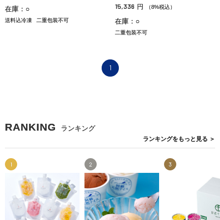
15,336
円
（8%税込）
在庫：○
送料込冷凍
二重包装不可
在庫：○
二重包装不可
1
RANKING
ランキング
ランキングを
もっと見る
＞
1
2
3