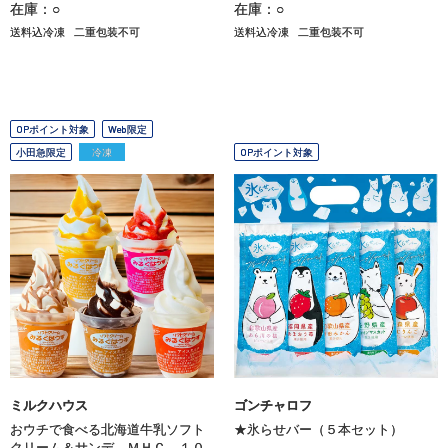
在庫：○
在庫：○
送料込冷凍
二重包装不可
送料込冷凍
二重包装不可
OPポイント対象
Web限定
小田急限定
冷凍
OPポイント対象
ミルクハウス
ゴンチャロフ
おウチで食べる北海道牛乳ソフト
★氷らせバー（５本セット）
クリーム＆サンデ―ＭＨＣ―１０