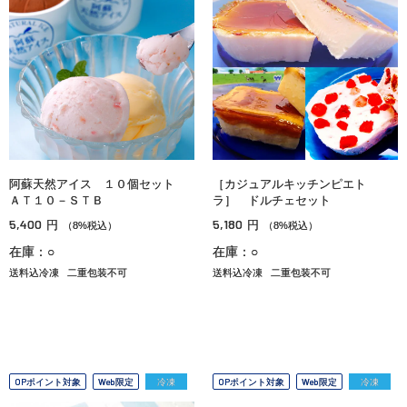
阿蘇天然アイス １０個セット
［カジュアルキッチンピエト
ＡＴ１０－ＳＴＢ
ラ］ ドルチェセット
5,400
5,180
円
円
（8%税込）
（8%税込）
在庫：○
在庫：○
送料込冷凍
二重包装不可
送料込冷凍
二重包装不可
OPポイント対象
Web限定
冷凍
OPポイント対象
Web限定
冷凍