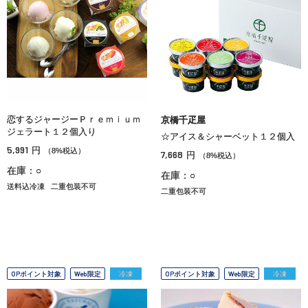
恋するジャージーＰｒｅｍｉｕｍ
京橋千疋屋
ジェラート１２個入り
☆アイス＆シャーベット１２個入
5,991
円
（8%税込）
7,668
円
（8%税込）
在庫：○
在庫：○
送料込冷凍
二重包装不可
二重包装不可
OPポイント対象
Web限定
冷凍
OPポイント対象
Web限定
冷凍