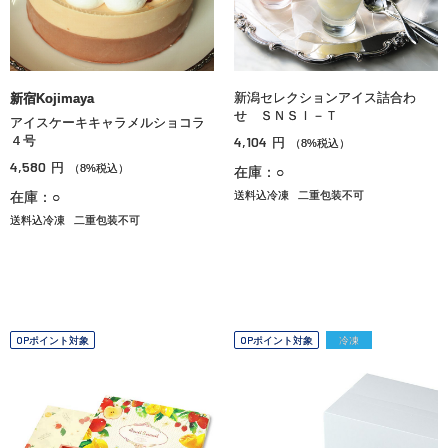
新潟セレクションアイス詰合わ
新宿Kojimaya
せ ＳＮＳＩ－Ｔ
アイスケーキキャラメルショコラ
４号
4,104
円
（8%税込）
4,580
円
（8%税込）
在庫：○
在庫：○
送料込冷凍
二重包装不可
送料込冷凍
二重包装不可
OPポイント対象
OPポイント対象
冷凍