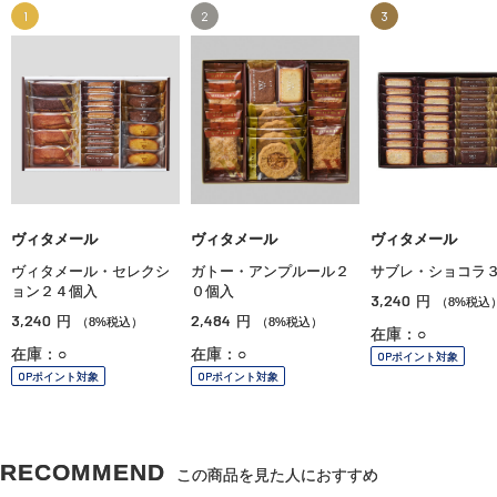
1
2
3
ヴィタメール
ヴィタメール
ヴィタメール
ヴィタメール・セレクシ
ガトー・アンプルール２
サブレ・ショコラ
ョン２４個入
０個入
3,240
円
（8%税込
3,240
2,484
円
円
（8%税込）
（8%税込）
在庫：○
在庫：○
在庫：○
OPポイント対象
OPポイント対象
OPポイント対象
RECOMMEND
この商品を見た人におすすめ