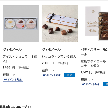
ヴィタメール
ヴィタメール
パティスリー モ
ール
アイス・ショコラ（３個
ショコラ・グラン５個入
入）
堂島プティロール
2,160
円
（8%税込）
コラ ５個入
1,458
円
（8%税込）
在庫：○
1,512
円
（8%税込）
在庫：○
OPポイント対象
冷蔵
在庫：○
OPポイント対象
OPポイント対象
関連カテゴリ