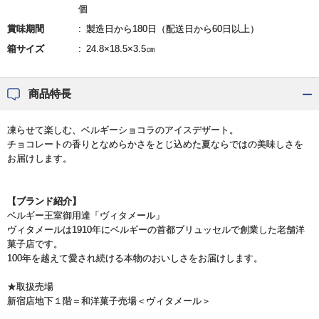
個
賞味期間
製造日から180日（配送日から60日以上）
箱サイズ
24.8×18.5×3.5㎝
商品特長
凍らせて楽しむ、ベルギーショコラのアイスデザート。
チョコレートの香りとなめらかさをとじ込めた夏ならではの美味しさを
お届けします。
【ブランド紹介】
ベルギー王室御用達「ヴィタメール」
ヴィタメールは1910年にベルギーの首都ブリュッセルで創業した老舗洋
菓子店です。
100年を越えて愛され続ける本物のおいしさをお届けします。
★取扱売場
新宿店地下１階＝和洋菓子売場＜ヴィタメール＞