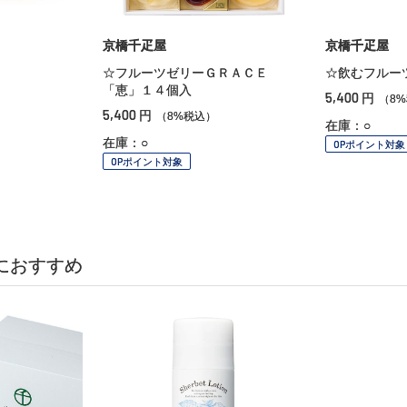
京橋千疋屋
京橋千疋屋
☆フルーツゼリーＧＲＡＣＥ
☆飲むフルー
「恵」１４個入
5,400
円
（8
5,400
円
（8%税込）
在庫：○
在庫：○
OPポイント対象
OPポイント対象
におすすめ