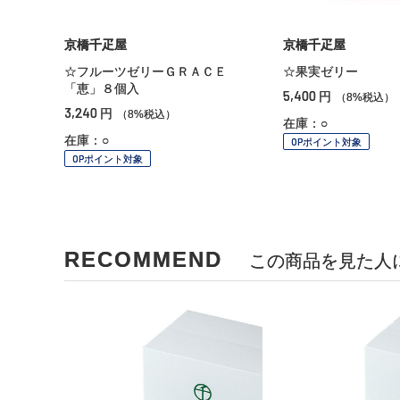
京橋千疋屋
京橋千疋屋
☆フルーツゼリーＧＲＡＣＥ
☆果実ゼリー
「恵」８個入
5,400
円
（8%税込）
3,240
円
（8%税込）
在庫：○
在庫：○
OPポイント対象
OPポイント対象
RECOMMEND
この商品を見た人