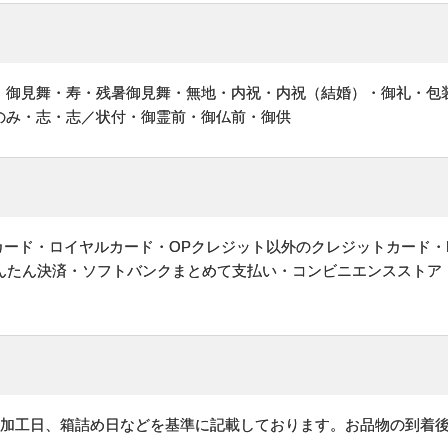
・御見舞・寿・残暑御見舞・無地・内祝・内祝（結婚）・御礼・包
のみ・志・志／状付・御霊前・御仏前・御供
ットカード・ロイヤルカード・OPクレジット以外のクレジットカード・
かんたん決済・ソフトバンクまとめて支払い・コンビニエンスストア
、加工日、箱詰め日などを基準に記載しております。お品物の到着