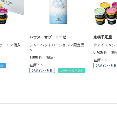
ハウス オブ ローゼ
京橋千疋屋
ット１２個入
シャーベットローション＜限定品
☆アイス＆シ
＞
6,426
円
（8
1,980
円
（税込）
在庫：○
在庫：○
凍
OPポイント対象
OPポイント対象
ソーシャルギフト