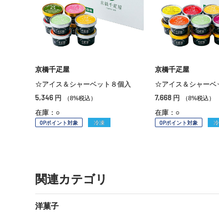
京橋千疋屋
京橋千疋屋
☆アイス＆シャーベット８個入
☆アイス＆シャーベ
5,346
7,668
円
円
（8%税込）
（8%税込）
在庫：○
在庫：○
OPポイント対象
冷凍
OPポイント対象
冷
関連カテゴリ
洋菓子