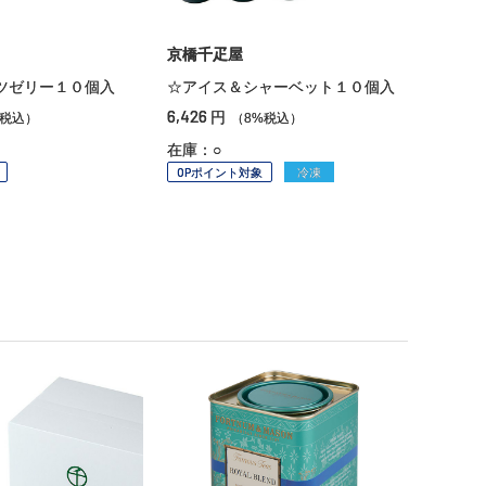
京橋千疋屋
ツゼリー１０個入
☆アイス＆シャーベット１０個入
6,426
円
%税込）
（8%税込）
在庫：○
OPポイント対象
冷凍