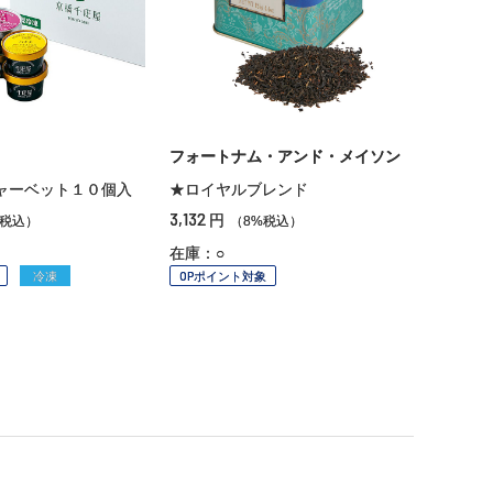
フォートナム・アンド・メイソン
ャーベット１０個入
★ロイヤルブレンド
3,132
円
%税込）
（8%税込）
在庫：○
冷凍
OPポイント対象