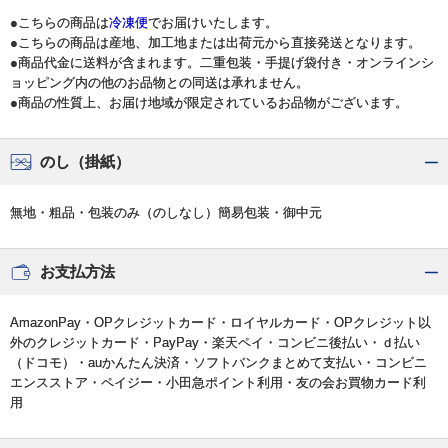
●こちらの商品は
冷凍便
でお届けいたします。
●こちらの商品は産地、加工地または出荷元から直接発送となります。
●商品代金に送料が含まれます。二重包装・手提げ袋付き・オンラインシ
ョッピング内の他のお品物との同送は承れません。
●商品の性質上、お届け地域が限定されているお品物がございます。
のし（掛紙）
無地・粗品・包装のみ（のしなし）簡易包装・御中元
お支払方法
AmazonPay・OPクレジットカード・ロイヤルカード・OPクレジット以
外のクレジットカード・PayPay・楽天ペイ・コンビニ後払い・ｄ払い
（ドコモ）・auかんたん決済・ソフトバンクまとめて支払い・コンビニ
エンスストア・ペイジー・小田急ポイント利用・友の会お買物カード利
用