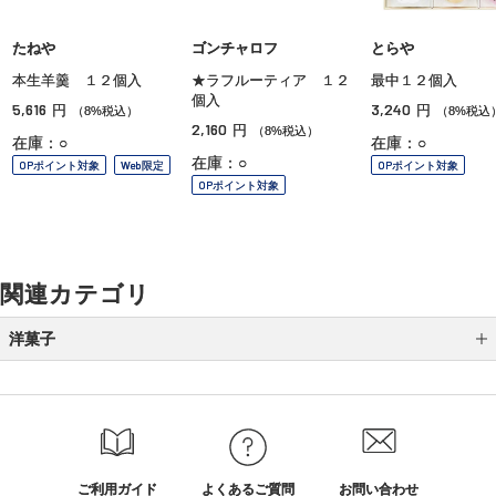
たねや
ゴンチャロフ
とらや
本生羊羹 １２個入
★ラフルーティア １２
最中１２個入
個入
5,616
3,240
円
円
（8%税込）
（8%税込
2,160
円
（8%税込）
在庫：○
在庫：○
在庫：○
OPポイント対象
Web限定
OPポイント対象
OPポイント対象
関連カテゴリ
洋菓子
マカロン
キャラメル
ラスク
ご利用ガイド
よくあるご質問
お問い合わせ