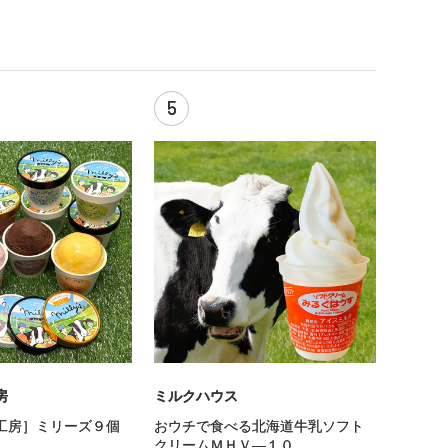
5
房
ミルクハウス
工房］ミリーズ９個
おウチで食べる北海道牛乳ソフト
クリームＭＨＶ—１０