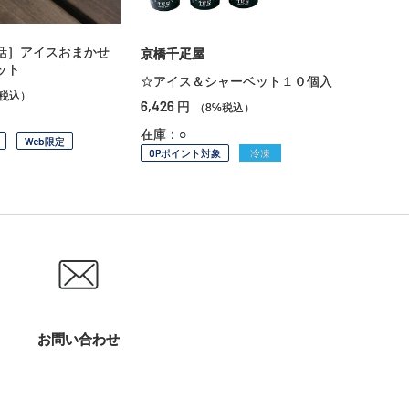
話］アイスおまかせ
京橋千疋屋
ット
☆アイス＆シャーベット１０個入
%税込）
6,426
円
（8%税込）
在庫：○
Web限定
OPポイント対象
冷凍
お問い合わせ