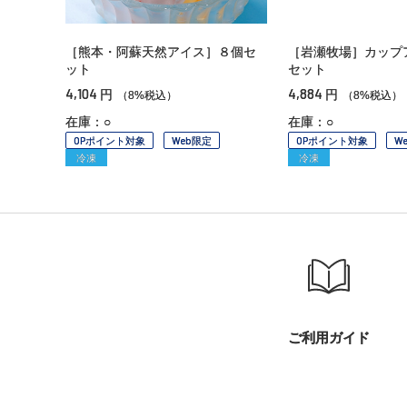
［熊本・阿蘇天然アイス］８個セ
［岩瀬牧場］カップ
ット
セット
4,104
4,884
円
円
（8%税込）
（8%税込）
在庫：○
在庫：○
OPポイント対象
Web限定
OPポイント対象
W
冷凍
冷凍
ご利用ガイド