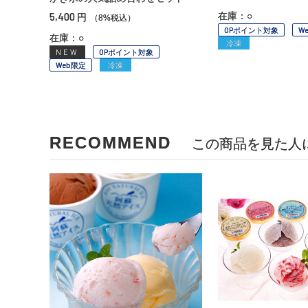
5,400
在庫：○
円
（8%税込）
OPポイント対象
W
在庫：○
冷凍
NEW
OPポイント対象
Web限定
冷凍
RECOMMEND
この商品を見た人