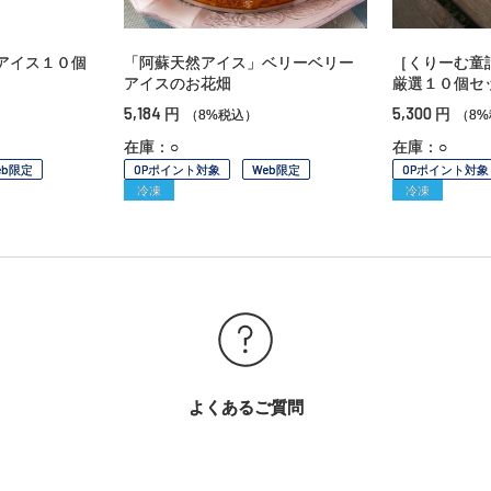
アイス１０個
「阿蘇天然アイス」ベリーベリー
［くりーむ童
アイスのお花畑
厳選１０個セ
5,184
5,300
円
円
（8%税込）
（8
在庫：○
在庫：○
eb限定
OPポイント対象
Web限定
OPポイント対象
冷凍
冷凍
よくあるご質問