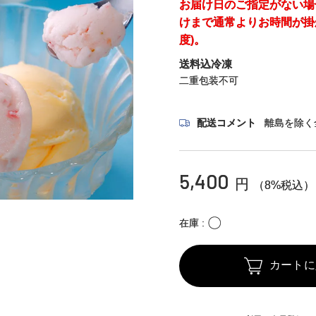
お届け日のご指定がない場
けまで通常よりお時間が掛
度)。
送料込冷凍
二重包装不可
配送コメント
離島を除く
5,400
円
（8%税込）
〇
在庫
カートに