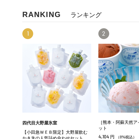
RANKING
ランキング
1
2
［熊本・阿蘇天然ア
四代目大野屋氷室
ット
【小田急ＷＥＢ限定】大野屋飲む
4,104
円
（8%税込）
かき氷の人気詰め合わせセット