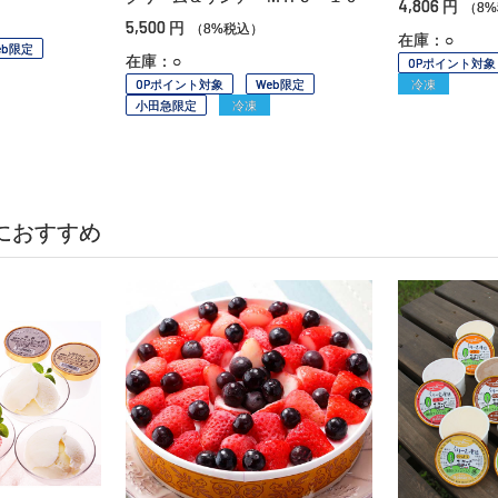
4,806
円
（8
5,500
円
（8%税込）
在庫：○
eb限定
在庫：○
OPポイント対象
OPポイント対象
Web限定
冷凍
小田急限定
冷凍
におすすめ