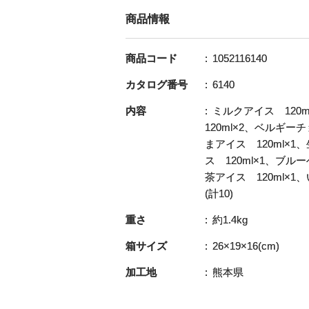
商品情報
商品コード
1052116140
カタログ番号
6140
内容
ミルクアイス 120
120ml×2、ベルギー
まアイス 120ml×
ス 120ml×1、ブル
茶アイス 120ml×1
(計10)
重さ
約1.4kg
箱サイズ
26×19×16(cm)
加工地
熊本県