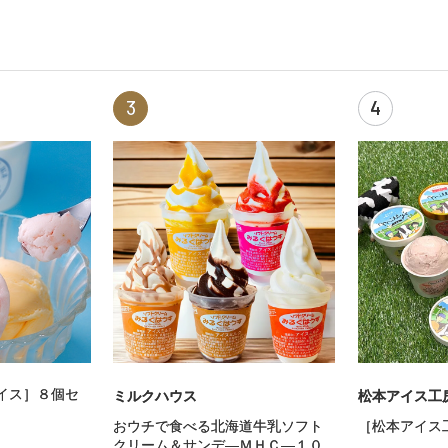
3
4
イス］８個セ
ミルクハウス
松本アイス工
おウチで食べる北海道牛乳ソフト
［松本アイス
クリーム＆サンデ—ＭＨＣ—１０