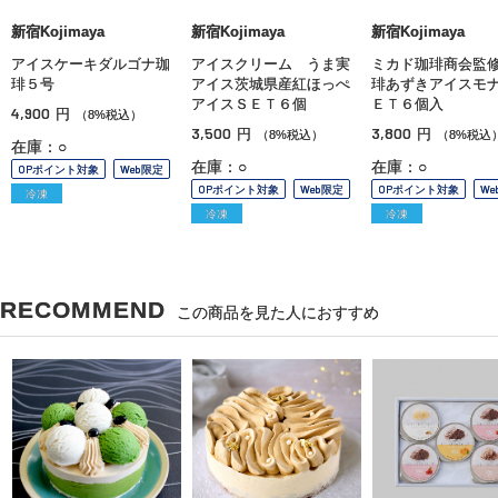
新宿Kojimaya
新宿Kojimaya
新宿Kojimaya
アイスケーキダルゴナ珈
アイスクリーム うま実
ミカド珈琲商会監
琲５号
アイス茨城県産紅ほっぺ
琲あずきアイスモ
アイスＳＥＴ６個
ＥＴ６個入
4,900
円
（8%税込）
3,500
3,800
円
円
（8%税込）
（8%税込
在庫：○
在庫：○
在庫：○
OPポイント対象
Web限定
OPポイント対象
Web限定
OPポイント対象
We
冷凍
冷凍
冷凍
RECOMMEND
この商品を見た人におすすめ