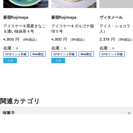
新宿Kojimaya
新宿Kojimaya
ヴィタメール
アイスケーキ黒蜜きなこ
アイスケーキダルゴナ珈
アイス・ショコラ
＆濃い味抹茶４号
琲５号
入）
4,800
4,900
2,376
円
円
円
（8%税込）
（8%税込）
（8%税込
在庫：○
在庫：○
在庫：○
OPポイント対象
Web限定
OPポイント対象
Web限定
OPポイント対象
冷凍
冷凍
関連カテゴリ
洋菓子
マカロン