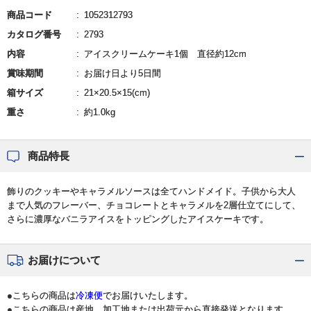
商品コード
1052312793
カタログ番号
2793
内容
アイスクリームケーキ1個 直径約12cm
賞味期間
お届け日より5日間
箱サイズ
21×20.5×15(cm)
重さ
約1.0kg
商品特長
飾りのクッキーやキャラメルソースは全てハンドメイド。子供から大人
まで人気のフレーバー、チョコレートとキャラメルを2層仕立てにして、
さらに濃厚なバニラアイスをトッピングしたアイスケーキです。
お届けについて
●こちらの商品は
冷凍便
でお届けいたします。
●こちらの商品は産地、加工地または出荷元から直接発送となります。