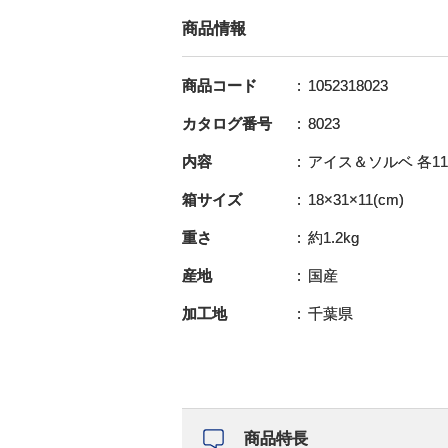
商品情報
商品コード
1052318023
カタログ番号
8023
内容
アイス＆ソルベ 各11
箱サイズ
18×31×11(cm)
重さ
約1.2kg
産地
国産
加工地
千葉県
商品特長