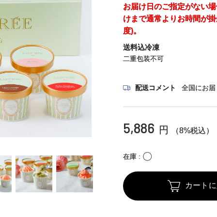
お届け日のご指定がない場
けまで通常よりお時間が掛
度)。
送料込冷凍
二重包装不可
配送コメント
全国にお届
5,886
円
（8%税込）
〇
在庫
カートに