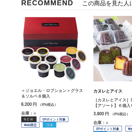
RECOMMEND
この商品を見た人
＜ジョエル・ロブション＞グラス
カヌレとアイス
＆ソルベ８個入
［カヌレとアイス］
6,200
円
（8%税込）
【アソート】６個入
在庫：○
3,900
円
（8%税込）
NEW
OPポイント対象
在庫：○
Web限定
冷凍
OPポイント対象
W