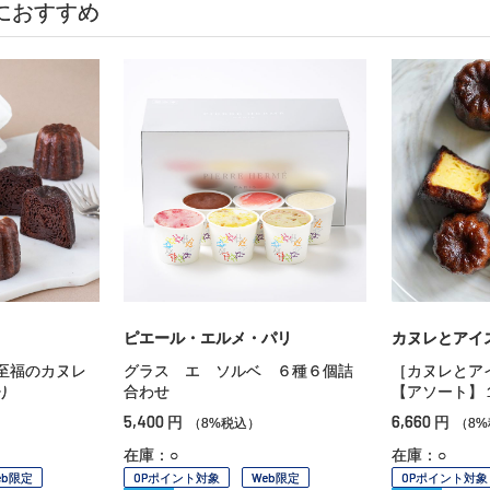
におすすめ
ピエール・エルメ・パリ
カヌレとアイ
至福のカヌレ
グラス エ ソルベ ６種６個詰
［カヌレとア
り
合わせ
【アソート】
5,400
6,660
円
円
（8%税込）
（8
在庫：○
在庫：○
eb限定
OPポイント対象
Web限定
OPポイント対象