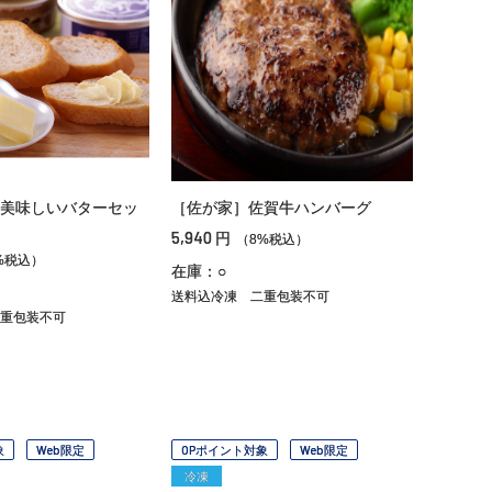
美味しいバターセッ
［佐が家］佐賀牛ハンバーグ
5,940
円
（8%税込）
%税込）
在庫：○
送料込冷凍
二重包装不可
重包装不可
象
Web限定
OPポイント対象
Web限定
冷凍