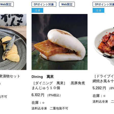
Web限定
OPポイント対象
Web限定
OPポイント対
冷凍
冷凍
衆漬物セット
［ドライブイ
Dining 萬來
網焼き風＆十
［ダイニング 萬來］ 黒豚角煮
）
5,292
まんじゅう１０個
円
（8
6,102
円
（8%税込）
在庫：○
装不可
送料込冷凍
二
在庫：○
送料込冷凍
二重包装不可