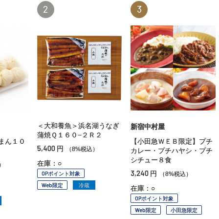
2
3
＜大和養魚＞浜名湖うなぎ
新宿中村屋
蒲焼Ｑ１６０−２Ｒ２
まん１０
【小田急ＷＥＢ限定】プチ
5,400
円
（8%税込）
カレー・プチハヤシ・プチ
シチュー８食
在庫：○
）
3,240
円
OPポイント対象
（8%税込）
Web限定
冷蔵
在庫：○
OPポイント対象
Web限定
小田急限定