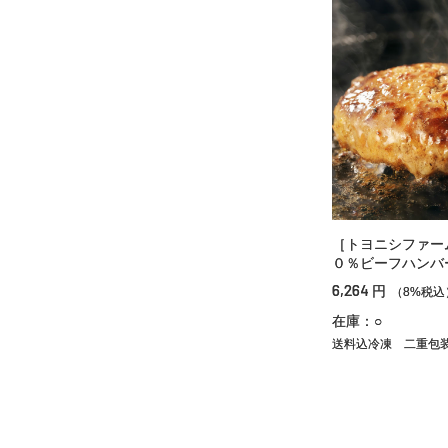
［トヨニシファー
０％ビーフハンバ
6,264
円
（8%税込
在庫：○
送料込冷凍
二重包