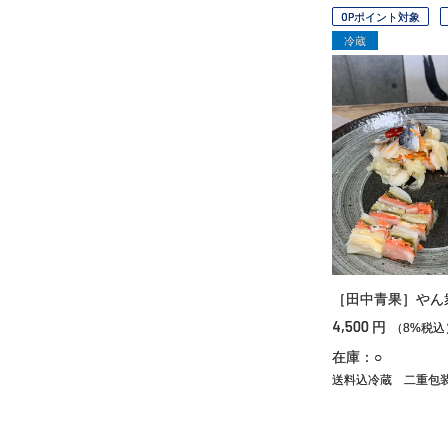
OPポイント対象
冷蔵
［田中青果］やん
4,500
円
（8%税込
在庫：○
送料込冷蔵
二重包