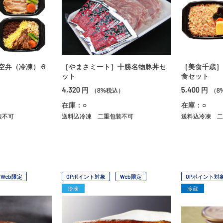
空弁（冷凍）６
［やまさミート］十勝名物豚丼セ
［美食千歳］
ット
食セット
4,320
5,400
円
円
）
（8%税込）
（8
在庫：○
在庫：○
装不可
送料込冷凍
二重包装不可
送料込冷凍
二
Web限定
OPポイント対象
Web限定
OPポイント対
冷凍
冷蔵