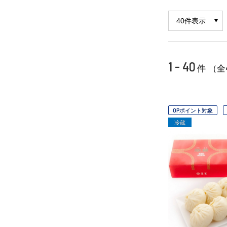
1 - 40
件 （全
OPポイント対象
冷蔵