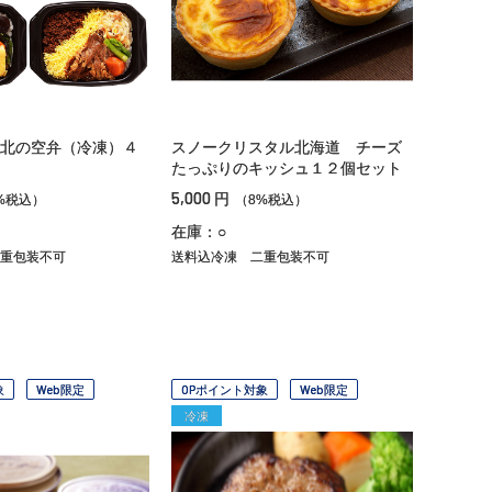
北の空弁（冷凍）４
スノークリスタル北海道 チーズ
たっぷりのキッシュ１２個セット
5,000
円
%税込）
（8%税込）
在庫：○
重包装不可
送料込冷凍
二重包装不可
象
Web限定
OPポイント対象
Web限定
冷凍