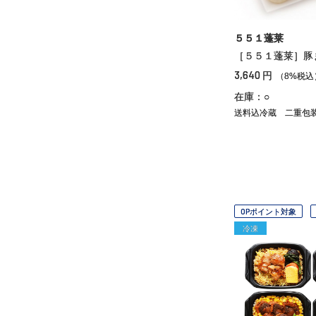
５５１蓬莱
［５５１蓬莱］豚
3,640
円
（8%税込
在庫：○
送料込冷蔵
二重包
OPポイント対象
冷凍