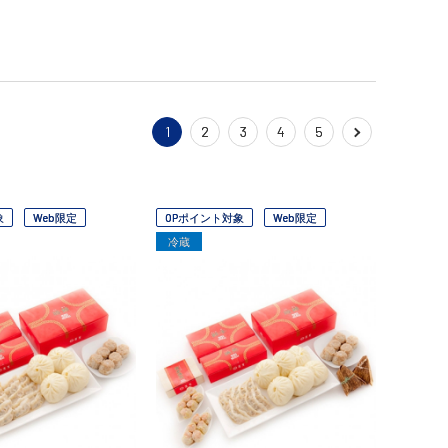
1
2
3
4
5
象
Web限定
OPポイント対象
Web限定
冷蔵