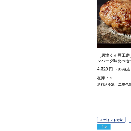
［唐津くん煙工房
ンバーグ味比べセ
4,320
円
（8%税込
在庫：○
送料込冷凍
二重包
OPポイント対象
冷凍