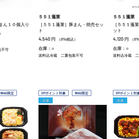
５５１蓬莱
５５１蓬莱
まん１０個入り
［５５１蓬莱］豚まん・焼売セッ
［５５１蓬莱
ト
ット
）
4,540
4,120
円
円
（8%税込）
（8
在庫：○
在庫：○
装不可
送料込冷蔵
二重包装不可
送料込冷蔵
二
Web限定
OPポイント対象
Web限定
OPポイント対
冷凍
冷凍