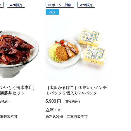
象
Web限定
OPポイント対象
Web限定
冷凍
ンいとう清水本店］
［太田かまぼこ］函館いかメンチ
勝豚丼セット
１パック２個入り×４パック
3,900
円
%税込）
（8%税込）
在庫：○
重包装不可
送料込冷凍
二重包装不可