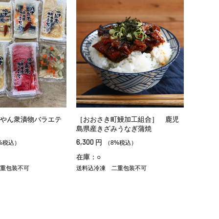
やん衆漬物バラエテ
［おおさき町鰻加工組合］ 鹿児
島県産きざみうなぎ蒲焼
6,300
円
%税込）
（8%税込）
在庫：○
重包装不可
送料込冷凍
二重包装不可