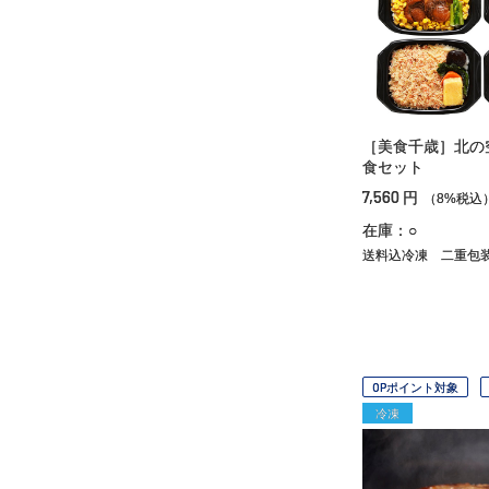
［美食千歳］北の
食セット
7,560
円
（8%税込
在庫：○
送料込冷凍
二重包
OPポイント対象
冷凍