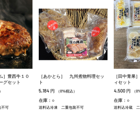
ム］豊西牛１０
［あかとら］ 九州煮物料理セッ
［田中青果］
ーグセット
ト
ィセット
5,184
4,500
円
円
）
（8%税込）
（8
在庫：○
在庫：○
装不可
送料込冷凍
二重包装不可
送料込冷蔵
二