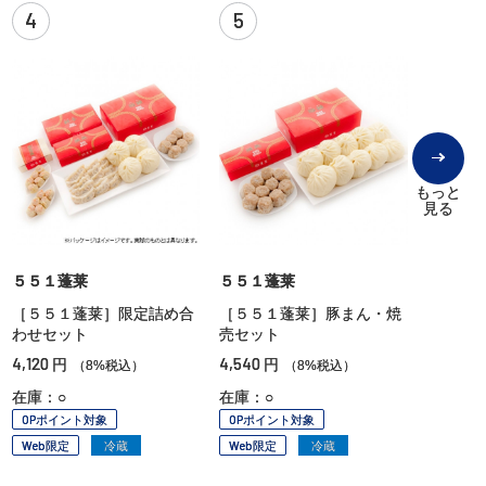
4
5
もっと
見る
５５１蓬莱
５５１蓬莱
［５５１蓬莱］限定詰め合
［５５１蓬莱］豚まん・焼
わせセット
売セット
4,120
4,540
円
円
（8%税込）
（8%税込）
在庫：○
在庫：○
OPポイント対象
OPポイント対象
Web限定
冷蔵
Web限定
冷蔵