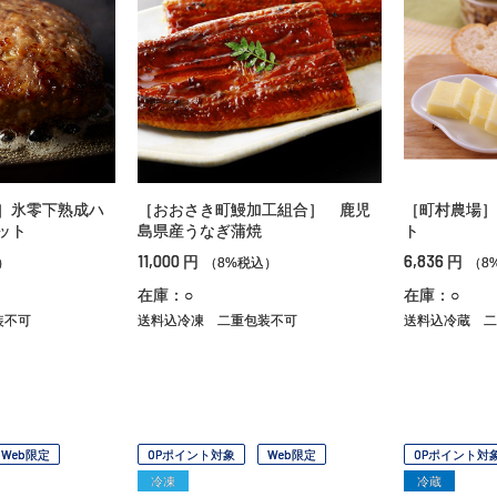
］氷零下熟成ハ
［おおさき町鰻加工組合］ 鹿児
［町村農場］
ット
島県産うなぎ蒲焼
ト
11,000
6,836
円
円
）
（8%税込）
（8
在庫：○
在庫：○
装不可
送料込冷凍
二重包装不可
送料込冷蔵
二
Web限定
OPポイント対象
Web限定
OPポイント対
冷凍
冷蔵