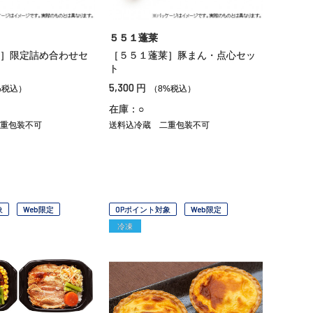
５５１蓬莱
］限定詰め合わせセ
［５５１蓬莱］豚まん・点心セッ
ト
5,300
円
%税込）
（8%税込）
在庫：○
重包装不可
送料込冷蔵
二重包装不可
象
Web限定
OPポイント対象
Web限定
冷凍