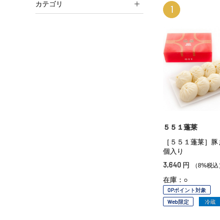
カテゴリ
1
５５１蓬莱
［５５１蓬莱］豚
個入り
3,640
円
（8%税込
在庫：○
OPポイント対象
Web限定
冷蔵