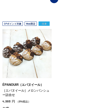
OPポイント対象
Web限定
冷凍
ÉPANOUIR（エパヌイール）
［エパヌイール］メロンパンシュ
ー詰合せ
4,968
円
（8%税込）