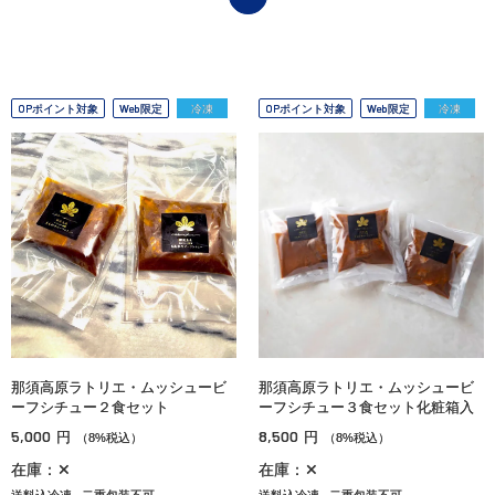
OPポイント対象
Web限定
冷凍
OPポイント対象
Web限定
冷凍
那須高原ラトリエ・ムッシュービ
那須高原ラトリエ・ムッシュービ
ーフシチュー２食セット
ーフシチュー３食セット化粧箱入
5,000
8,500
円
円
（8%税込）
（8%税込）
在庫：✕
在庫：✕
送料込冷凍
二重包装不可
送料込冷凍
二重包装不可