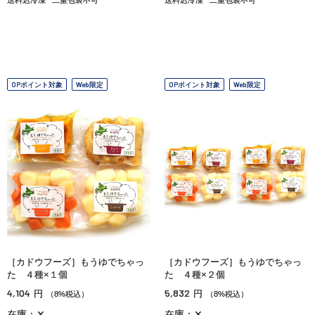
OPポイント対象
Web限定
OPポイント対象
Web限定
［カドウフーズ］もうゆでちゃっ
［カドウフーズ］もうゆでちゃっ
た ４種×１個
た ４種×２個
4,104
5,832
円
円
（8%税込）
（8%税込）
在庫：✕
在庫：✕