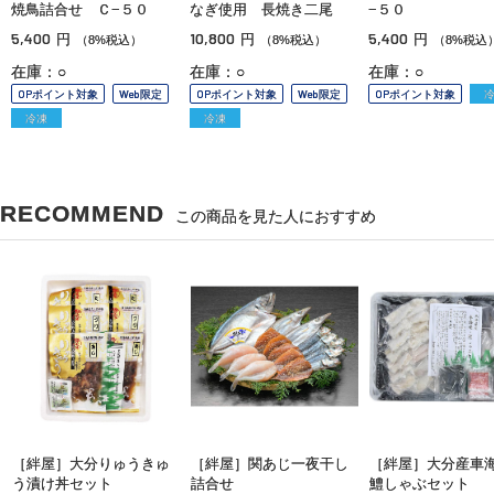
焼鳥詰合せ Ｃ−５０
なぎ使用 長焼き二尾
−５０
5,400
10,800
5,400
円
円
円
（8%税込）
（8%税込）
（8%税込
在庫：○
在庫：○
在庫：○
OPポイント対象
Web限定
OPポイント対象
Web限定
OPポイント対象
冷凍
冷凍
RECOMMEND
この商品を見た人におすすめ
［絆屋］大分りゅうきゅ
［絆屋］関あじ一夜干し
［絆屋］大分産車
う漬け丼セット
詰合せ
鱧しゃぶセット