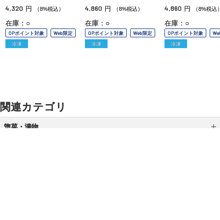
4,320
4,860
4,860
円
円
円
（8%税込）
（8%税込）
（8%税込
在庫：○
在庫：○
在庫：○
OPポイント対象
Web限定
OPポイント対象
Web限定
OPポイント対象
W
冷凍
冷凍
冷凍
関連カテゴリ
惣菜・漬物
スープ・お吸い物
梅干し・漬物
乳製品
ご利用ガイド
よくあるご質問
お問い合わせ
中華総菜
オンラインショッピングに関する電話でのお問い合わせ