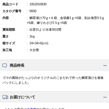
商品コード
1052010930
カタログ番号
0930
内容
鯛茶漬け70ｇ×６袋、金胡麻1ｇ×6袋、刻み海苔0.5ｇ
×6袋、練りわさび2.5ｇ×6袋
賞味期限
出荷日より冷凍30日間
重さ
1kg
箱サイズ
24×34×6(cm)
加工地
大分県
商品特長
ゴマの風味がたっぷりのオリジナルのごまだれで作った鯛茶漬けを個食
パックにしました。
お届けについて