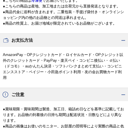
●こちらの商品は
冷凍便
でお届けいたします。
●こちらの商品は産地、加工地または出荷元から直接発送となります。
●商品代金に送料が含まれます。二重包装・手提げ袋付き・オンラインシ
ョッピング内の他のお品物との同送は承れません。
●商品の性質上、お届け地域が限定されているお品物がございます。
お支払方法
AmazonPay・OPクレジットカード・ロイヤルカード・OPクレジット以
外のクレジットカード・PayPay・楽天ペイ・コンビニ後払い・ｄ払い
（ドコモ）・auかんたん決済・ソフトバンクまとめて支払い・コンビニ
エンスストア・ペイジー・小田急ポイント利用・友の会お買物カード利
用
ご注意
●賞味期限・賞味期間は製造、加工日、箱詰め日などを基準に記載してお
ります。お品物の到着後の日持ち期間は配送状況・日数などにより異な
ります。
●商品の画像はお使いのモニター、お部屋の照明等により実際の商品と色