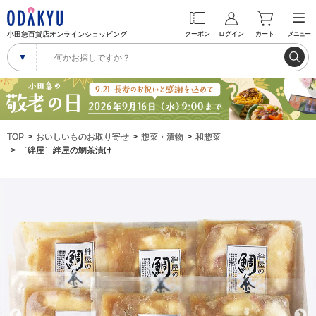
小田急百貨店オンラインショッピング
クーポン
ログイン
カート
メニュー
TOP
おいしいものお取り寄せ
惣菜・漬物
和惣菜
［絆屋］絆屋の鯛茶漬け