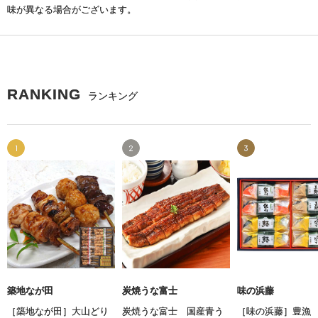
味が異なる場合がございます。
RANKING
ランキング
1
2
3
築地なが田
炭焼うな富士
味の浜藤
［築地なが田］大山どり
炭焼うな富士 国産青う
［味の浜藤］豊漁