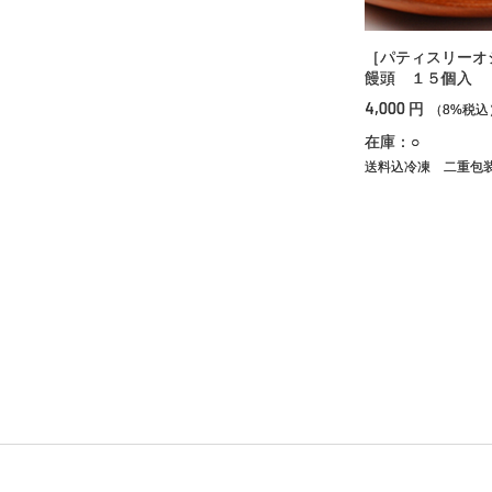
［パティスリーオ
饅頭 １５個入
4,000
円
（8%税込
在庫：○
送料込冷凍
二重包