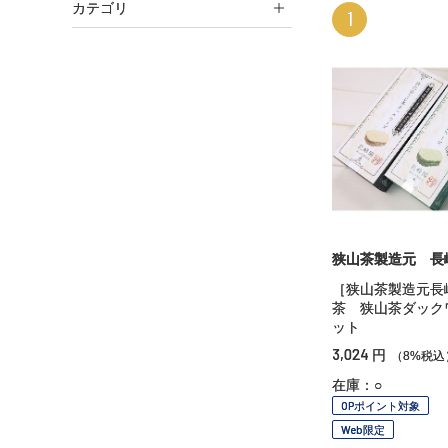
カテゴリ
1
狭山茶製造元 長
［狭山茶製造元長
茶 狭山茶ダック
ット
3,024
円
（8%税込
在庫：○
OPポイント対象
Web限定