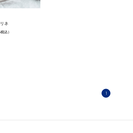
リネ
%税込）
1