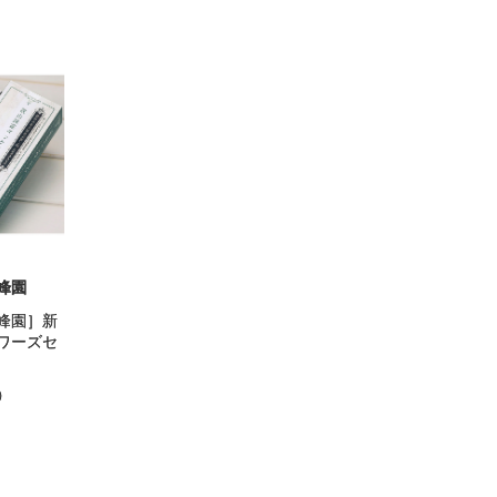
峰園
峰園］新
ワーズセ
）