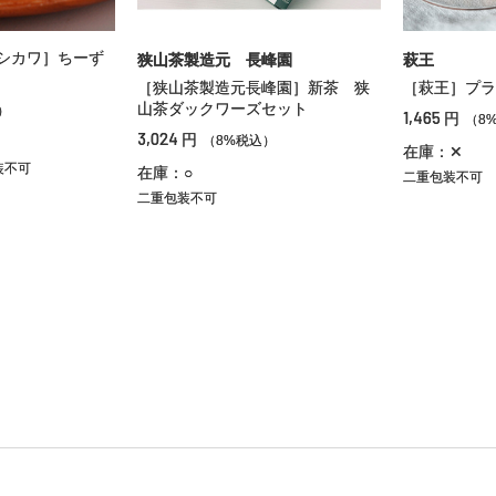
シカワ］ちーず
狭山茶製造元 長峰園
萩王
［狭山茶製造元長峰園］新茶 狭
［萩王］プラ
山茶ダックワーズセット
）
1,465
円
（8
3,024
円
（8%税込）
在庫：✕
装不可
在庫：○
二重包装不可
二重包装不可