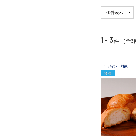
1 - 3
3
件 （全
OPポイント対象
冷凍