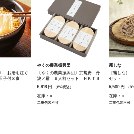
やくの農業振興団
霧しな
〕 お湯を注ぐ
〔やくの農業振興団〕京蕎麦 丹
［霧しな］ 
玉子付８食
波ノ霧 ６人前セット ＨＫＴ３
セット
5,616
5,500
円
円
）
（8%税込）
（8
在庫：○
在庫：○
二重包装不可
二重包装不可