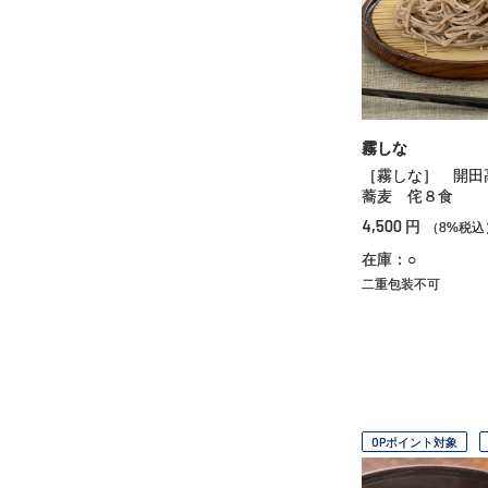
霧しな
［霧しな］ 開田
蕎麦 侘８食
4,500
円
（8%税込
在庫：○
二重包装不可
OPポイント対象