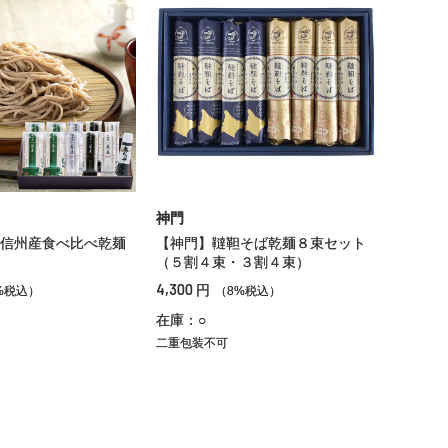
神門
信州産食べ比べ乾麺
【神門】韃靼そば乾麺８束セット
（５割４束・３割４束）
4,300
円
%税込）
（8%税込）
在庫：○
二重包装不可