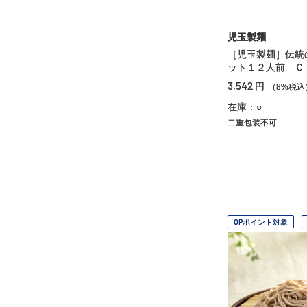
児玉製麺
［児玉製麺］伝統
ット１２人前 Ｃ
3,542
円
（8%税込
在庫：○
二重包装不可
OPポイント対象