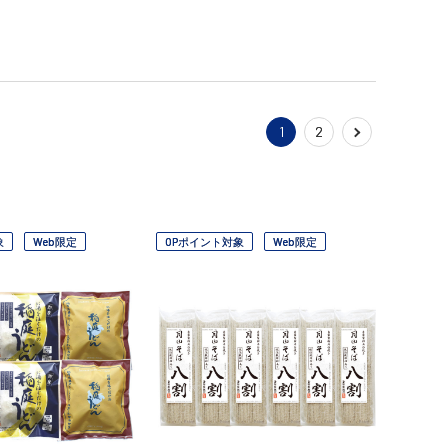
1
2
象
Web限定
OPポイント対象
Web限定