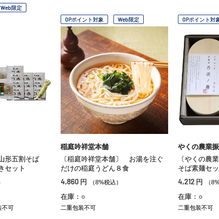
Web限定
OPポイント対象
Web限定
OPポイント対
稲庭吟祥堂本舗
やくの農業振
・山形五割そば
〔稲庭吟祥堂本舗〕 お湯を注ぐ
〔やくの農
きセット
だけの稲庭うどん８食
そば素麺セッ
4,860
4,212
円
円
）
（8%税込）
（8
在庫：○
在庫：○
装不可
二重包装不可
二重包装不可