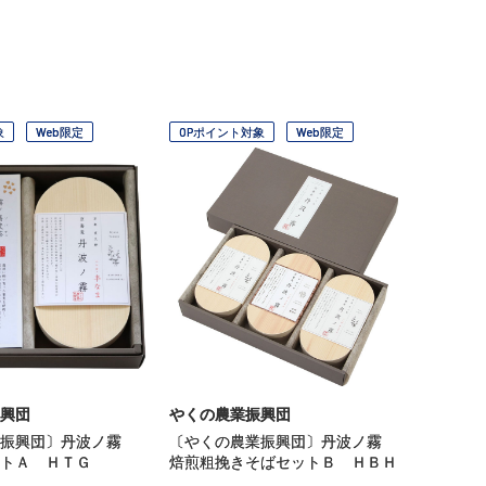
象
Web限定
OPポイント対象
Web限定
興団
やくの農業振興団
業振興団〕丹波ノ霧
〔やくの農業振興団〕丹波ノ霧
トＡ ＨＴＧ
焙煎粗挽きそばセットＢ ＨＢＨ