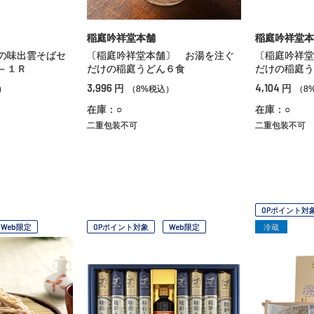
稲庭吟祥堂本舗
稲庭吟祥堂本
の味出雲そばセ
〔稲庭吟祥堂本舗〕 お湯を注ぐ
〔稲庭吟祥堂
－１Ｒ
だけの稲庭うどん６食
だけの稲庭う
3,996
4,104
円
円
）
（8%税込）
（8
在庫：○
在庫：○
二重包装不可
二重包装不可
OPポイント対
Web限定
OPポイント対象
Web限定
冷蔵