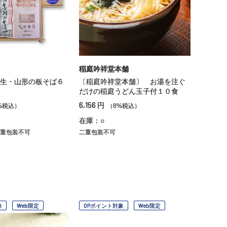
稲庭吟祥堂本舗
生・山形の板そば６
〔稲庭吟祥堂本舗〕 お湯を注ぐ
だけの稲庭うどん玉子付１０食
6,156
円
%税込）
（8%税込）
在庫：○
重包装不可
二重包装不可
象
Web限定
OPポイント対象
Web限定