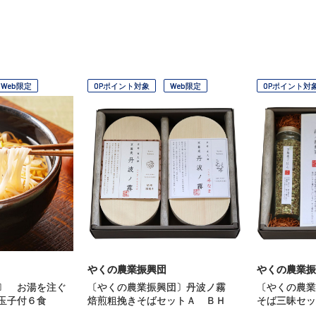
Web限定
OPポイント対象
Web限定
OPポイント対
やくの農業振興団
やくの農業振
〕 お湯を注ぐ
〔やくの農業振興団〕丹波ノ霧
〔やくの農
玉子付６食
焙煎粗挽きそばセットＡ ＢＨ
そば三昧セッ