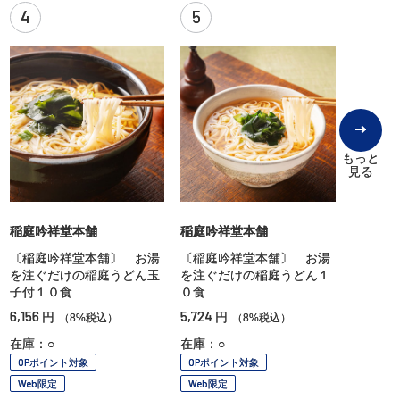
4
5
もっと
見る
稲庭吟祥堂本舗
稲庭吟祥堂本舗
〔稲庭吟祥堂本舗〕 お湯
〔稲庭吟祥堂本舗〕 お湯
を注ぐだけの稲庭うどん玉
を注ぐだけの稲庭うどん１
子付１０食
０食
6,156
5,724
円
円
（8%税込）
（8%税込）
在庫：○
在庫：○
OPポイント対象
OPポイント対象
Web限定
Web限定