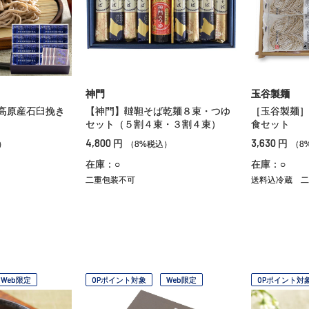
神門
玉谷製麺
高原産石臼挽き
【神門】韃靼そば乾麺８束・つゆ
［玉谷製麺］
セット（５割４束・３割４束）
食セット
4,800
3,630
円
円
）
（8%税込）
（8
在庫：○
在庫：○
二重包装不可
送料込冷蔵
二
Web限定
OPポイント対象
Web限定
OPポイント対