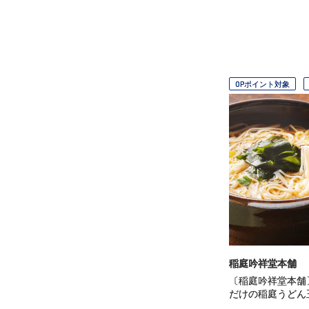
OPポイント対象
稲庭吟祥堂本舗
〔稲庭吟祥堂本舗
だけの稲庭うどん