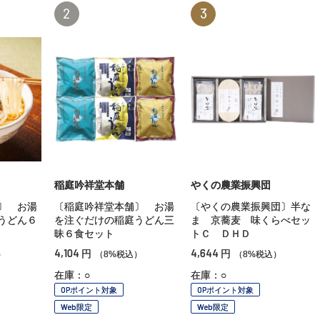
2
3
稲庭吟祥堂本舗
やくの農業振興団
〕 お湯
〔稲庭吟祥堂本舗〕 お湯
〔やくの農業振興団〕半な
うどん６
を注ぐだけの稲庭うどん三
ま 京蕎麦 味くらべセッ
昧６食セット
トＣ ＤＨＤ
4,104
4,644
円
円
）
（8%税込）
（8%税込）
在庫：○
在庫：○
OPポイント対象
OPポイント対象
Web限定
Web限定