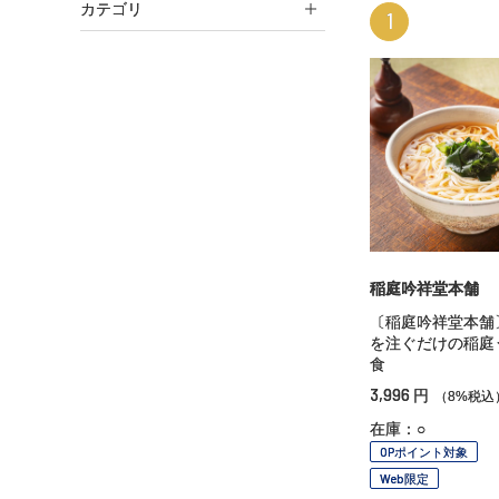
カテゴリ
1
稲庭吟祥堂本舗
〔稲庭吟祥堂本舗
を注ぐだけの稲庭
食
3,996
円
（8%税込
在庫：○
OPポイント対象
Web限定