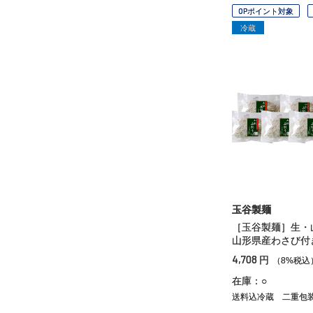
OPポイント対象
冷蔵
玉谷製麺
［玉谷製麺］生
山形県産わさび付
4,708
円
（8%税込
在庫：○
送料込冷蔵
二重包