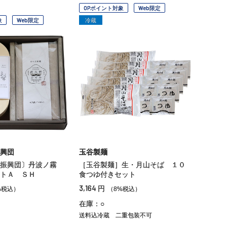
OPポイント対象
Web限定
象
Web限定
冷蔵
興団
玉谷製麺
業振興団〕丹波ノ霧
［玉谷製麺］生・月山そば １０
トＡ ＳＨ
食つゆ付きセット
3,164
円
%税込）
（8%税込）
在庫：○
送料込冷蔵
二重包装不可