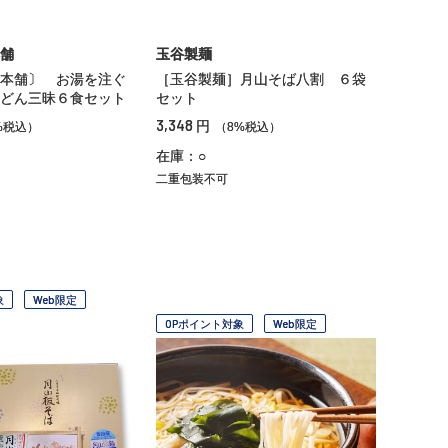
舗
玉谷製麺
本舗〕 お湯を注ぐ
［玉谷製麺］月山そば八割 ６袋
どん三昧６食セット
セット
3,348
円
%税込）
（8%税込）
在庫：○
二重包装不可
象
Web限定
OPポイント対象
Web限定