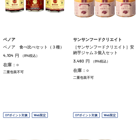
ベノア
サンサンフードクリエイト
ベノア 食べ比べセット（３種）
［サンサンフードクリエイト］安
納芋ジャム３個入セット
4,104
円
（8%税込）
3,460
円
（8%税込）
在庫：○
在庫：○
二重包装不可
二重包装不可
OPポイント対象
Web限定
OPポイント対象
Web限定