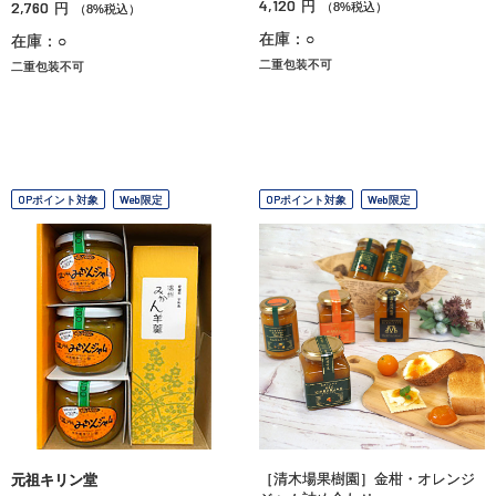
4,120
2,760
円
円
（8%税込）
（8%税込）
在庫：○
在庫：○
二重包装不可
二重包装不可
OPポイント対象
Web限定
OPポイント対象
Web限定
［清木場果樹園］金柑・オレンジ
元祖キリン堂