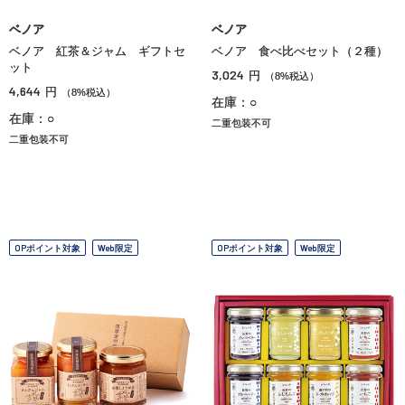
ベノア
ベノア
ベノア 紅茶＆ジャム ギフトセ
ベノア 食べ比べセット（２種）
ット
3,024
円
（8%税込）
4,644
円
（8%税込）
在庫：○
在庫：○
二重包装不可
二重包装不可
OPポイント対象
Web限定
OPポイント対象
Web限定