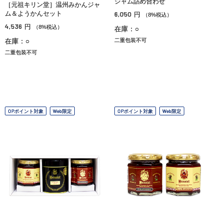
ジャム詰め合わせ
［元祖キリン堂］温州みかんジャ
ム＆ようかんセット
6,050
円
（8%税込）
4,536
円
（8%税込）
在庫：○
在庫：○
二重包装不可
二重包装不可
OPポイント対象
Web限定
OPポイント対象
Web限定