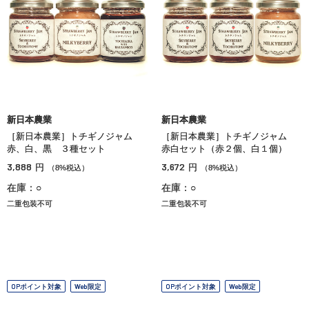
新日本農業
新日本農業
［新日本農業］トチギノジャム
［新日本農業］トチギノジャム
赤、白、黒 ３種セット
赤白セット（赤２個、白１個）
3,888
3,672
円
円
（8%税込）
（8%税込）
在庫：○
在庫：○
二重包装不可
二重包装不可
OPポイント対象
Web限定
OPポイント対象
Web限定