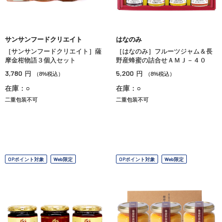
サンサンフードクリエイト
はなのみ
［サンサンフードクリエイト］薩
［はなのみ］フルーツジャム＆長
摩金柑物語３個入セット
野産蜂蜜の詰合せＡＭＪ－４０
3,780
5,200
円
円
（8%税込）
（8%税込）
在庫：○
在庫：○
二重包装不可
二重包装不可
OPポイント対象
Web限定
OPポイント対象
Web限定