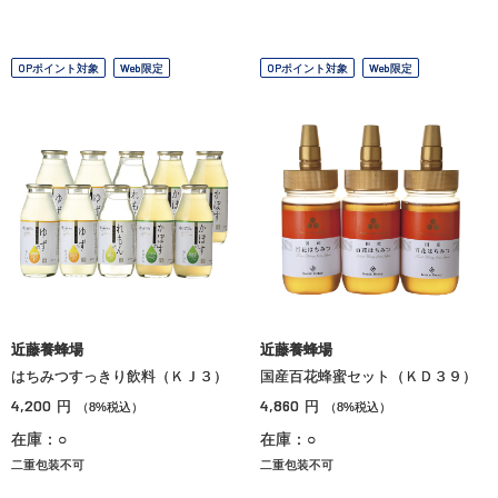
OPポイント対象
Web限定
OPポイント対象
Web限定
近藤養蜂場
近藤養蜂場
はちみつすっきり飲料（ＫＪ３）
国産百花蜂蜜セット（ＫＤ３９）
4,200
4,860
円
円
（8%税込）
（8%税込）
在庫：○
在庫：○
二重包装不可
二重包装不可