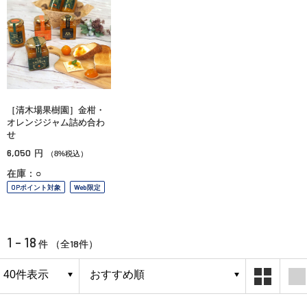
［清木場果樹園］金柑・
オレンジジャム詰め合わ
せ
6,050
円
（8%税込）
在庫：○
OPポイント対象
Web限定
1 - 18
18
件 （全
件）