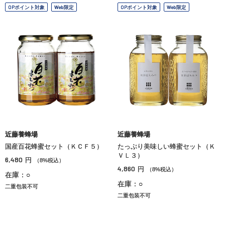
OPポイント対象
Web限定
OPポイント対象
Web限定
近藤養蜂場
近藤養蜂場
国産百花蜂蜜セット（ＫＣＦ５）
たっぷり美味しい蜂蜜セット（Ｋ
ＶＬ３）
6,480
円
（8%税込）
4,860
円
（8%税込）
在庫：○
在庫：○
二重包装不可
二重包装不可