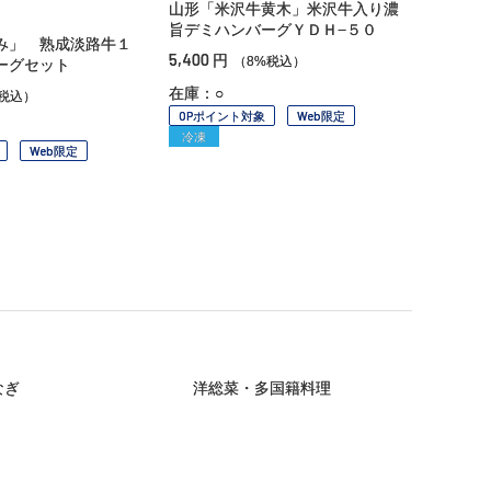
山形「米沢牛黄木」米沢牛入り濃
旨デミハンバーグＹＤＨ−５０
み」 熟成淡路牛１
5,400
円
（8%税込）
ーグセット
在庫：○
税込）
OPポイント対象
Web限定
冷凍
Web限定
なぎ
洋総菜・多国籍料理