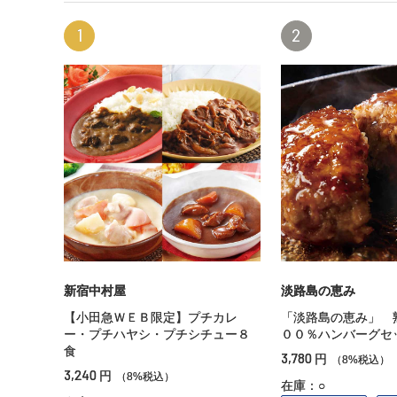
1
2
新宿中村屋
淡路島の恵み
【小田急ＷＥＢ限定】プチカレ
「淡路島の恵み」 
ー・プチハヤシ・プチシチュー８
００％ハンバーグセ
食
3,780
円
（8%税込）
3,240
円
（8%税込）
在庫：○