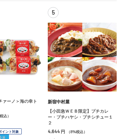
5
チァーノ＞海の幸ト
新宿中村屋
【小田急ＷＥＢ限定】プチカレ
%税込）
ー・プチハヤシ・プチシチュー１
２
4,644
円
Pポイント対象
（8%税込）
冷凍