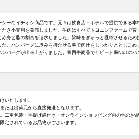
ーシーなイチオシ商品です。元々は飲食店・ホテルで提供できる本
ただき小売用を発売しました。牛肉はすべてトヨニシファームで育
て赤身と脂の割合を追求しました。旨味をぎゅっと凝縮させるため
また、ハンバーグに厚みを持たせる事で肉汁をしっかりととじこめ
ンバーグが出来上がりました。豊西牛商品でリピート率No.1の
。
けいたします。
地または出荷元から直接発送となります。
す。二重包装・手提げ袋付き・オンラインショッピング内の他のお
が限定されているお品物がございます。