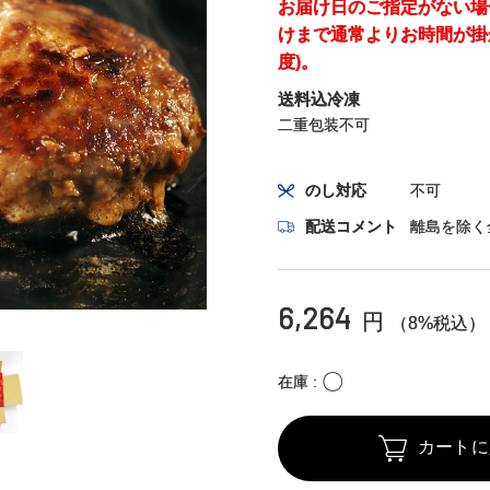
お届け日のご指定がない場
けまで通常よりお時間が掛
度)。
送料込冷凍
二重包装不可
のし対応
不可
配送コメント
離島を除く
6,264
円
（8%税込）
〇
在庫
カートに