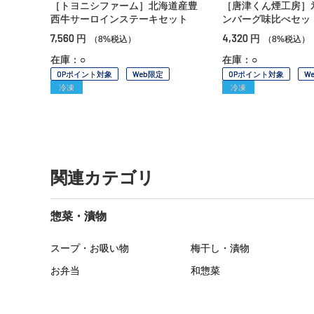
［トヨニシファーム］北海道産豊
［唐津くん煙工房］
西牛サーロインステーキセット
ンバーグ味比べセッ
7,560
4,320
円
円
（8%税込）
（8%税込）
在庫：○
在庫：○
OPポイント対象
Web限定
OPポイント対象
W
冷凍
冷凍
関連カテゴリ
惣菜・漬物
スープ・お吸い物
梅干し・漬物
お弁当
和惣菜