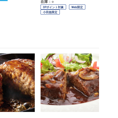
在庫：○
OPポイント対象
Web限定
小田急限定