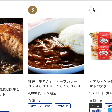
3
4
神戸「牛乃匠」 ビーフカレー
＜アル・ケッ
０７９００１４ １０１０００８
マトパスタ
熟成淡路牛１
3,888
5,400
円
円
（8%税込）
（8
ット
在庫：○
在庫：○
OPポイント対象
Web限定
NEW
O
Web限定