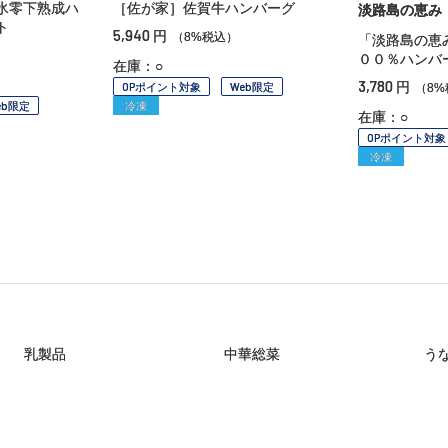
氷零下熟成ハ
［佐が家］佐賀牛ハンバーグ
淡路島の恵み
ト
5,940
円
（8%税込）
「淡路島の恵
００％ハンバ
在庫：○
3,780
円
OPポイント対象
Web限定
（8%
eb限定
冷凍
在庫：○
OPポイント対象
冷凍
乳製品
中華総菜
う