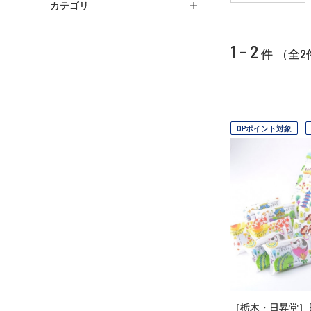
カテゴリ
1 - 2
2
件 （全
OPポイント対象
［栃木・日昇堂］