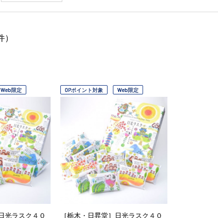
件）
Web限定
OPポイント対象
Web限定
日光ラスク４０
［栃木・日昇堂］日光ラスク４０