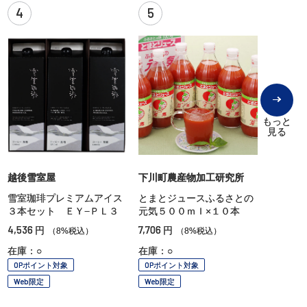
4
5
もっと
見る
越後雪室屋
下川町農産物加工研究所
雪室珈琲プレミアムアイス
とまとジュースふるさとの
３本セット ＥＹ−ＰＬ３
元気５００ｍｌ×１０本
4,536
7,706
円
円
（8%税込）
（8%税込）
在庫：○
在庫：○
OPポイント対象
OPポイント対象
Web限定
Web限定