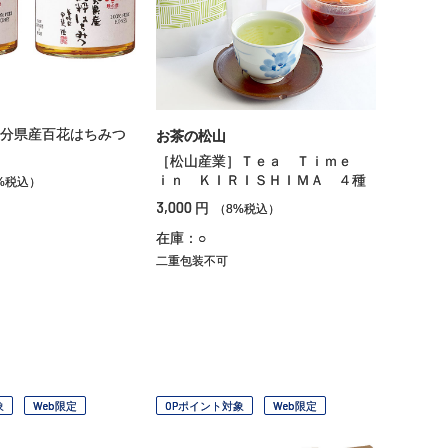
分県産百花はちみつ
お茶の松山
［松山産業］Ｔｅａ Ｔｉｍｅ
ｉｎ ＫＩＲＩＳＨＩＭＡ ４種
%税込）
3,000
円
（8%税込）
在庫：○
二重包装不可
象
Web限定
OPポイント対象
Web限定