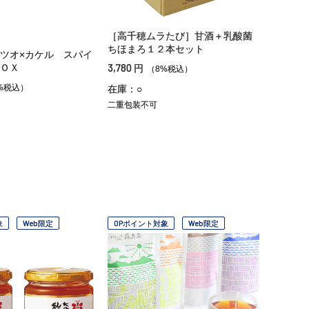
［高千穂ムラたび］甘酒＋乳酸菌
ちほまろ１２本セット
ツオ×カケル スパイ
3,780
ＯＸ
円
（8%税込）
%税込）
在庫：○
二重包装不可
象
Web限定
OPポイント対象
Web限定