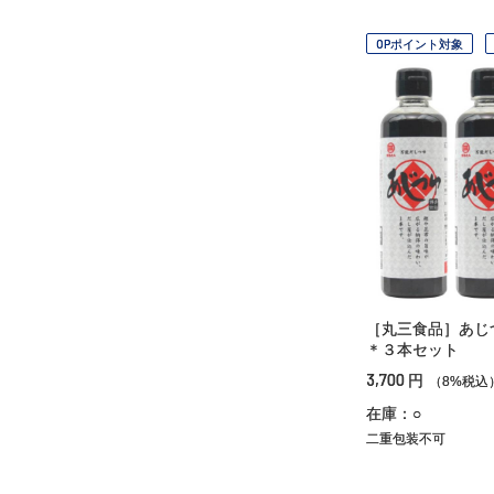
OPポイント対象
［丸三食品］あじ
＊３本セット
3,700
円
（8%税込
在庫：○
二重包装不可