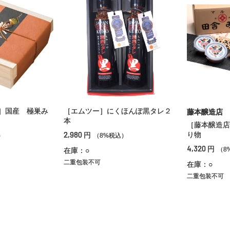
］国産 極巣み
［エムツー］にくほんぽ黒タレ２
藤本醸造店
本
［藤本醸造店
2,980
り物
円
）
（8%税込）
4,320
円
（8
在庫：○
二重包装不可
在庫：○
二重包装不可