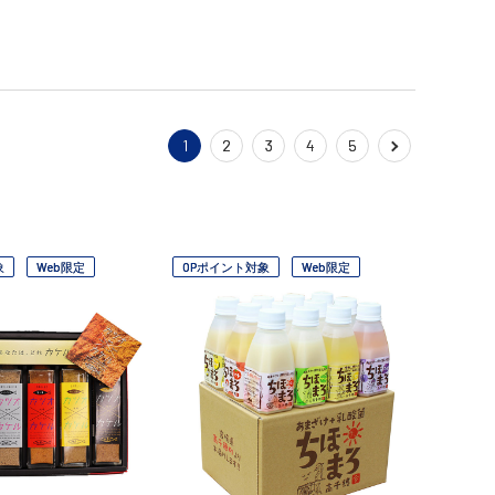
1
2
3
4
5
象
Web限定
OPポイント対象
Web限定