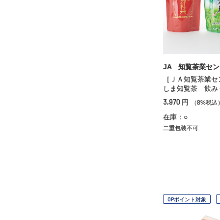
JA 知覧茶業セ
［ＪＡ知覧茶業セ
しま知覧茶 飲み
3,970
円
（8%税込
在庫：○
二重包装不可
OPポイント対象