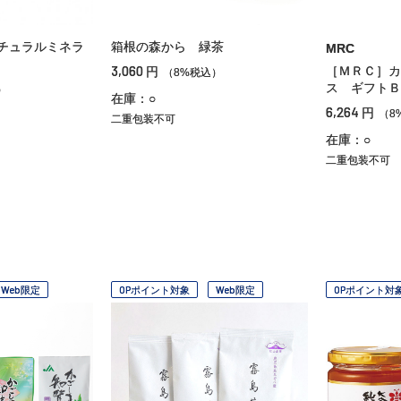
チュラルミネラ
箱根の森から 緑茶
MRC
3,060
［ＭＲＣ］カ
円
（8%税込）
ス ギフトＢ
）
在庫：○
6,264
円
（8
二重包装不可
在庫：○
二重包装不可
Web限定
OPポイント対象
Web限定
OPポイント対