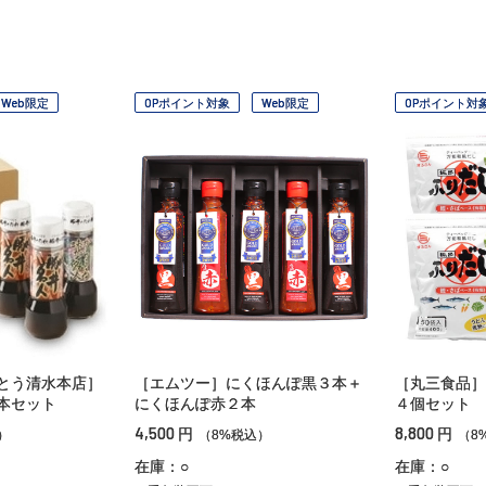
Web限定
OPポイント対象
Web限定
OPポイント対
とう清水本店］
［エムツー］にくほんぽ黒３本＋
［丸三食品］
本セット
にくほんぽ赤２本
４個セット
4,500
8,800
円
円
）
（8%税込）
（8
在庫：○
在庫：○