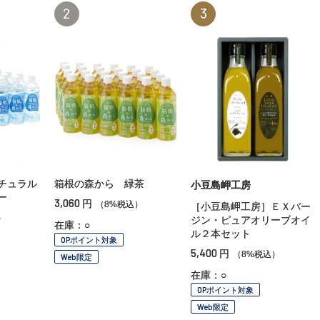
2
3
チュラル
箱根の森から 緑茶
小豆島岬工房
ー
3,060
円
（8%税込）
［小豆島岬工房］ＥＸバー
）
ジン・ピュアオリーブオイ
在庫：○
ル２本セット
OPポイント対象
5,400
円
（8%税込）
Web限定
在庫：○
OPポイント対象
Web限定