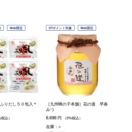
象
Web限定
OPポイント対象
Web限定
ふりだし５０包入＊
［九州蜂の子本舗］花の道 早春
みつ
6,696
円
%税込）
（8%税込）
在庫：○