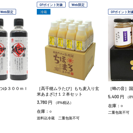
OPポイント対象
Web限定
Web限定
冷蔵
OPポイント対
つゆ３００ｍｌ
［高千穂ムラたび］もち麦入り玄
［蜂の音］国
米あまざけ１２本セット
5,400
円
（8
3,780
円
）
（8%税込）
在庫：○
在庫：○
二重包装不可
送料込冷蔵
二重包装不可