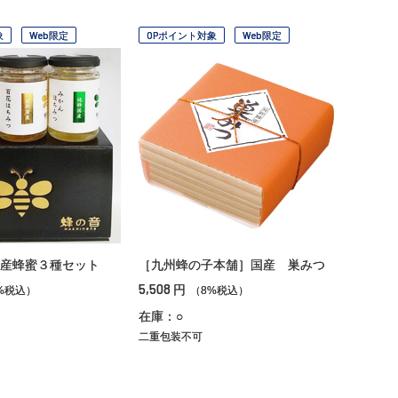
象
Web限定
OPポイント対象
Web限定
産蜂蜜３種セット
［九州蜂の子本舗］国産 巣みつ
5,508
円
%税込）
（8%税込）
在庫：○
二重包装不可