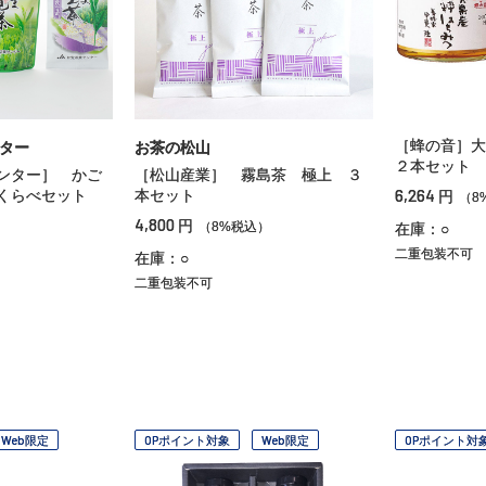
［蜂の音］大
ンター
お茶の松山
２本セット
ンター］ かご
［松山産業］ 霧島茶 極上 ３
6,264
くらべセット
本セット
円
（8
4,800
円
）
（8%税込）
在庫：○
二重包装不可
在庫：○
二重包装不可
Web限定
OPポイント対象
Web限定
OPポイント対