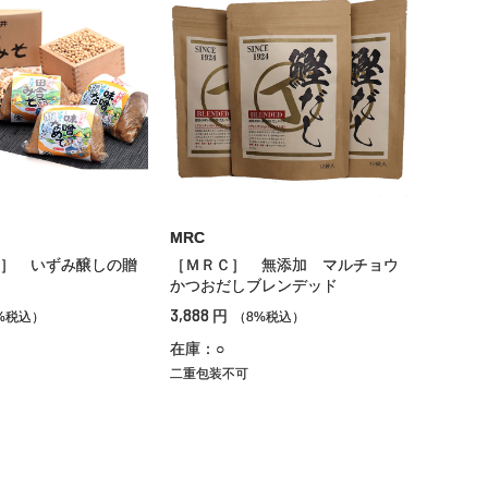
MRC
］ いずみ醸しの贈
［ＭＲＣ］ 無添加 マルチョウ
かつおだしブレンデッド
3,888
円
%税込）
（8%税込）
在庫：○
二重包装不可