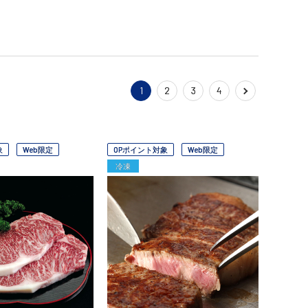
1
2
3
4
象
Web限定
OPポイント対象
Web限定
冷凍