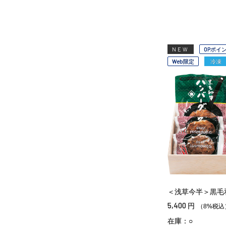
NEW
OPポイ
Web限定
冷凍
＜浅草今半＞黒毛
5,400
円
（8%税込
在庫：○