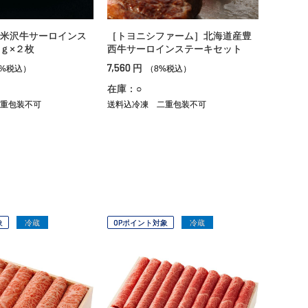
米沢牛サーロインス
［トヨニシファーム］北海道産豊
ｇ×２枚
西牛サーロインステーキセット
7,560
円
8%税込）
（8%税込）
在庫：○
重包装不可
送料込冷凍
二重包装不可
象
冷蔵
OPポイント対象
冷蔵