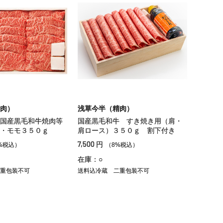
肉）
浅草今半（精肉）
国産黒毛和牛焼肉等
国産黒毛和牛 すき焼き用（肩・
・モモ３５０ｇ
肩ロース）３５０ｇ 割下付き
7,500
円
%税込）
（8%税込）
在庫：○
重包装不可
送料込冷蔵
二重包装不可