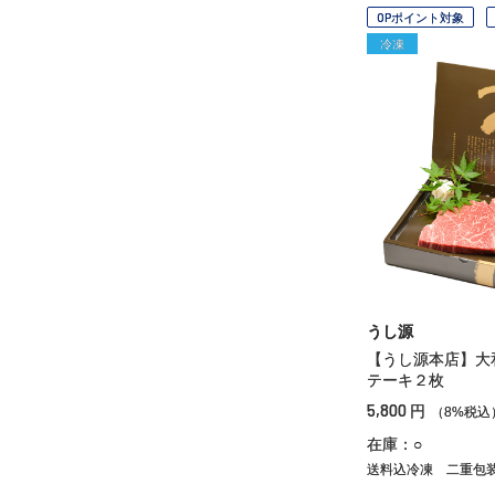
OPポイント対象
冷凍
うし源
【うし源本店】大
テーキ２枚
5,800
円
（8%税込
在庫：○
送料込冷凍
二重包