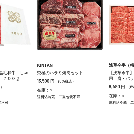
KINTAN
浅草今半（精
黒毛和牛 しゃ
究極のハラミ焼肉セット
【浅草今半】
）７００ｇ
用 肩・バラ
13,500
円
（8%税込）
6,480
円
込）
（8
在庫：○
在庫：○
送料込冷蔵
二重包装不可
装不可
送料込冷蔵
二