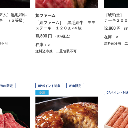
アム］黒毛和牛
［琥珀堂］ 
姫ファーム
キ （５等級）
テーキ２００
「姫ファーム］ 黒毛姫牛 モモ
12,960
ステーキ １２０ｇ×４枚
円
）
（
10,800
円
（8%税込）
在庫：○
装不可
送料込冷凍
二
在庫：○
送料込冷凍
二重包装不可
Web限定
OPポイント対象
Web限定
冷凍
OPポイント対