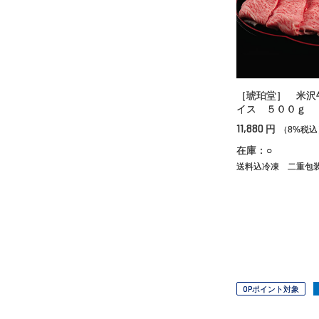
［琥珀堂］ 米沢
イス ５００ｇ
11,880
円
（8%税込
在庫：○
送料込冷凍
二重包
OPポイント対象