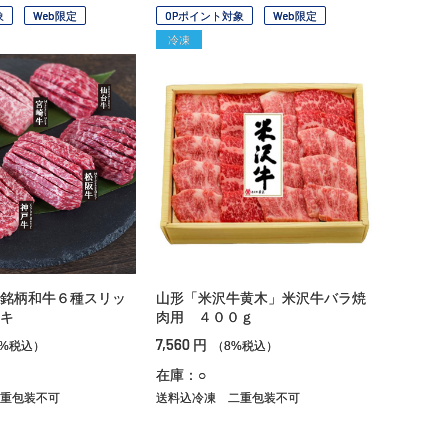
象
Web限定
OPポイント対象
Web限定
冷凍
銘柄和牛６種スリッ
山形「米沢牛黄木」米沢牛バラ焼
キ
肉用 ４００ｇ
7,560
円
8%税込）
（8%税込）
在庫：○
重包装不可
送料込冷凍
二重包装不可