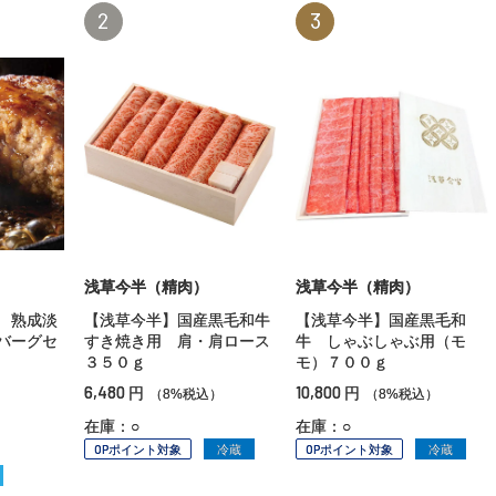
2
3
浅草今半（精肉）
浅草今半（精肉）
 熟成淡
【浅草今半】国産黒毛和牛
【浅草今半】国産黒毛和
バーグセ
すき焼き用 肩・肩ロース
牛 しゃぶしゃぶ用（モ
３５０ｇ
モ）７００ｇ
6,480
10,800
円
円
）
（8%税込）
（8%税込）
在庫：○
在庫：○
OPポイント対象
冷蔵
OPポイント対象
冷蔵