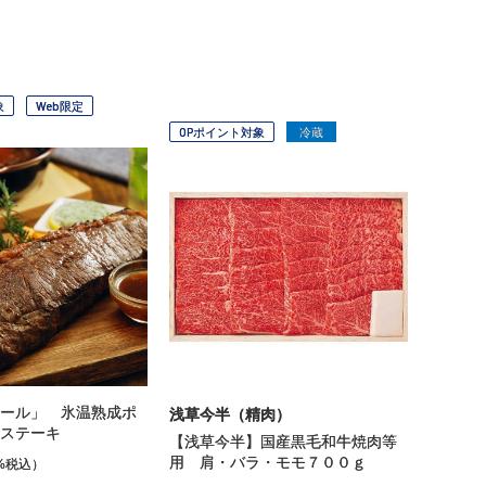
象
Web限定
OPポイント対象
冷蔵
ール」 氷温熟成ポ
浅草今半（精肉）
ステーキ
【浅草今半】国産黒毛和牛焼肉等
用 肩・バラ・モモ７００ｇ
%税込）