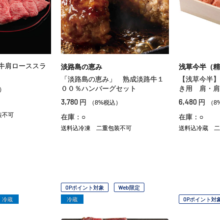
牛肩ローススラ
淡路島の恵み
浅草今半（精
「淡路島の恵み」 熟成淡路牛１
【浅草今半】
００％ハンバーグセット
き用 肩・肩
）
3,780
6,480
円
円
（8%税込）
（8
装不可
在庫：○
在庫：○
送料込冷凍
二重包装不可
送料込冷蔵
二
OPポイント対象
Web限定
冷蔵
冷蔵
OPポイント対