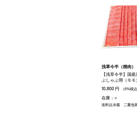
浅草今半（精肉）
【浅草今半】国産
ぶしゃぶ用（モモ
10,800
円
（8%税
在庫：○
送料込冷蔵
二重包