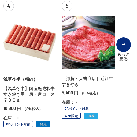
4
5
もっと
見る
［滋賀・大吉商店］近江牛
浅草今半（精肉）
すきやき
【浅草今半】国産黒毛和牛
5,400
円
（8%税込）
すき焼き用 肩・肩ロース
７００ｇ
在庫：○
10,800
円
OPポイント対象
（8%税込）
Web限定
冷凍
在庫：○
OPポイント対象
冷蔵