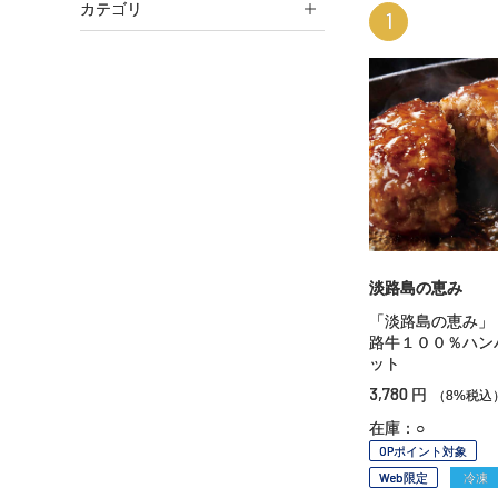
カテゴリ
1
淡路島の恵み
「淡路島の恵み」
路牛１００％ハン
ット
3,780
円
（8%税込
在庫：○
OPポイント対象
Web限定
冷凍