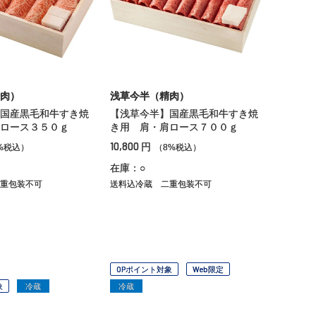
肉）
浅草今半（精肉）
国産黒毛和牛すき焼
【浅草今半】国産黒毛和牛すき焼
ロース３５０ｇ
き用 肩・肩ロース７００ｇ
10,800
円
%税込）
（8%税込）
在庫：○
重包装不可
送料込冷蔵
二重包装不可
OPポイント対象
Web限定
象
冷蔵
冷蔵