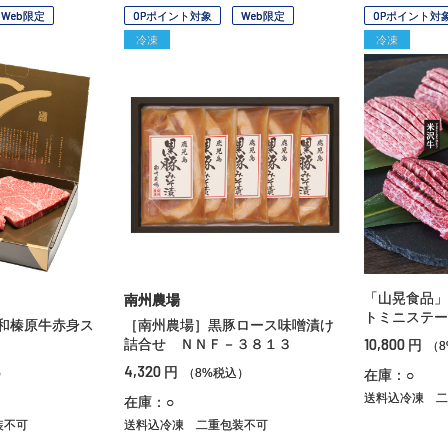
Web限定
OPポイント対象
Web限定
OPポイント対
冷凍
冷凍
「山晃食品」
南州農場
トミニステー
和榛原牛赤身ス
［南州農場］黒豚ロース味噌漬け
10,800
詰合せ ＮＮＦ－３８１３
円
（
4,320
円
）
（8%税込）
在庫：○
送料込冷凍
二
在庫：○
装不可
送料込冷凍
二重包装不可