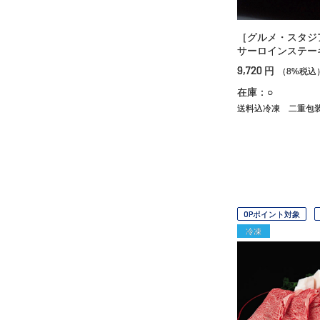
［グルメ・スタジ
サーロインステー
9,720
円
（8%税込
在庫：○
送料込冷凍
二重包
OPポイント対象
冷凍