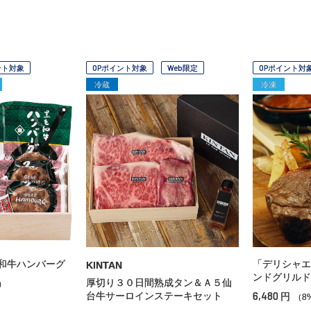
ント対象
OPポイント対象
Web限定
OPポイント対
冷蔵
冷凍
和牛ハンバーグ
「デリシャエ
KINTAN
ンドグリルド
厚切り３０日間熟成タン＆Ａ５仙
）
6,480
台牛サーロインステーキセット
円
（8