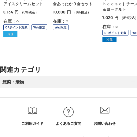
アイスクリームセット
食あったか９食セット
ｈｅｅｓｅ］チー
＆ヨーグルト
6,134
10,800
円
円
（8%税込）
（8%税込）
7,020
円
（8%税込
在庫：○
在庫：○
在庫：○
OPポイント対象
Web限定
Web限定
OPポイント対象
W
冷凍
冷蔵
関連カテゴリ
惣菜・漬物
スープ・お吸い物
梅干し・漬物
乳製品
ご利用ガイド
よくあるご質問
お問い合わせ
中華総菜