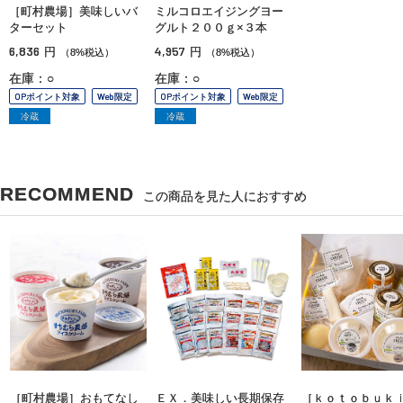
［町村農場］美味しいバ
ミルコロエイジングヨー
ターセット
グルト２００ｇ×３本
6,836
4,957
円
円
（8%税込）
（8%税込）
在庫：○
在庫：○
OPポイント対象
Web限定
OPポイント対象
Web限定
冷蔵
冷蔵
RECOMMEND
この商品を見た人におすすめ
［町村農場］おもてなし
ＥＸ．美味しい長期保存
［ｋｏｔｏｂｕｋ