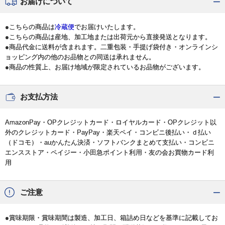
お届けについて
●こちらの商品は
冷蔵便
でお届けいたします。
●こちらの商品は産地、加工地または出荷元から直接発送となります。
●商品代金に送料が含まれます。二重包装・手提げ袋付き・オンラインシ
ョッピング内の他のお品物との同送は承れません。
●商品の性質上、お届け地域が限定されているお品物がございます。
お支払方法
AmazonPay・OPクレジットカード・ロイヤルカード・OPクレジット以
外のクレジットカード・PayPay・楽天ペイ・コンビニ後払い・ｄ払い
（ドコモ）・auかんたん決済・ソフトバンクまとめて支払い・コンビニ
エンスストア・ペイジー・小田急ポイント利用・友の会お買物カード利
用
ご注意
●賞味期限・賞味期間は製造、加工日、箱詰め日などを基準に記載してお