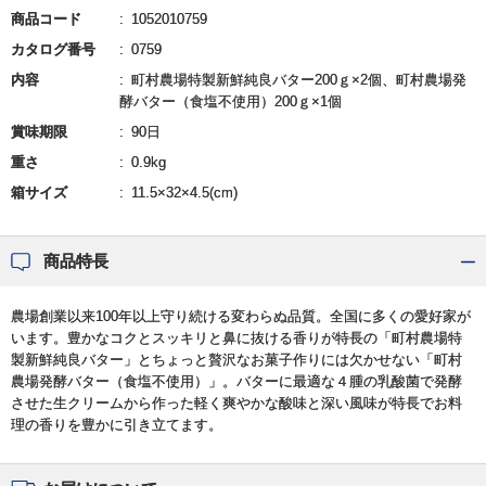
商品コード
1052010759
カタログ番号
0759
内容
町村農場特製新鮮純良バター200ｇ×2個、町村農場発
酵バター（食塩不使用）200ｇ×1個
賞味期限
90日
重さ
0.9kg
箱サイズ
11.5×32×4.5(cm)
商品特長
農場創業以来100年以上守り続ける変わらぬ品質。全国に多くの愛好家が
います。豊かなコクとスッキリと鼻に抜ける香りが特長の「町村農場特
製新鮮純良バター」とちょっと贅沢なお菓子作りには欠かせない「町村
農場発酵バター（食塩不使用）」。バターに最適な４腫の乳酸菌で発酵
させた生クリームから作った軽く爽やかな酸味と深い風味が特長でお料
理の香りを豊かに引き立てます。