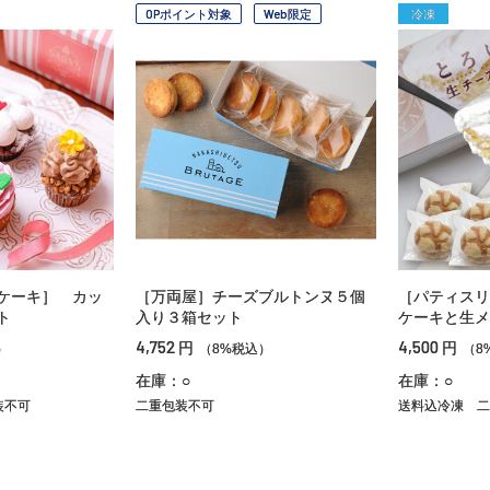
OPポイント対象
Web限定
冷凍
ケーキ］ カッ
［万両屋］チーズブルトンヌ５個
［パティスリ
ト
入り３箱セット
ケーキと生メ
4,752
4,500
円
円
）
（8%税込）
（8
在庫：○
在庫：○
装不可
二重包装不可
送料込冷凍
二