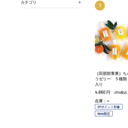
カテゴリ
1
［田那部青果］ち
うゼリー ５種類
入り
4,660
円
（8%税込
在庫：○
OPポイント対象
Web限定