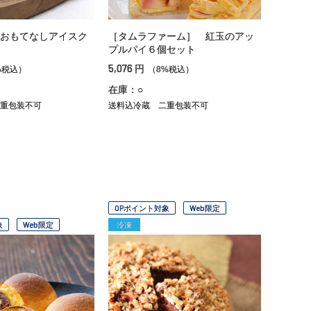
おもてなしアイスク
［タムラファーム］ 紅玉のアッ
プルパイ６個セット
5,076
円
%税込）
（8%税込）
在庫：○
重包装不可
送料込冷蔵
二重包装不可
OPポイント対象
Web限定
象
Web限定
冷凍