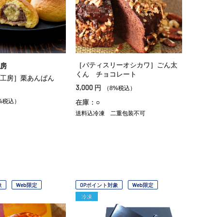
［パティスリーオシカワ］ごん太
房
くん チョコレート
菓工房］栗あんぱん
3,000
円
（8%税込）
%税込）
在庫：○
送料込冷凍
二重包装不可
象
Web限定
OPポイント対象
Web限定
冷凍