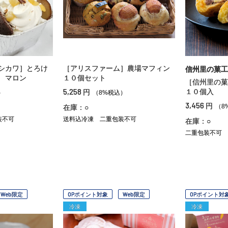
シカワ］とろけ
［アリスファーム］農場マフィン
信州里の菓工
 マロン
１０個セット
［信州里の
5,258
１０個入
円
）
（8%税込）
3,456
円
（8
在庫：○
装不可
送料込冷凍
二重包装不可
在庫：○
二重包装不可
Web限定
OPポイント対象
Web限定
OPポイント対
冷凍
冷凍