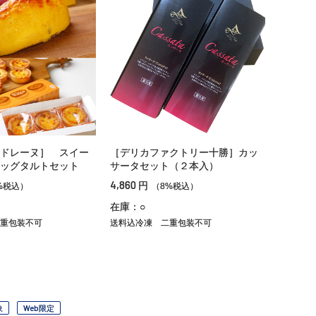
ドレーヌ］ スイー
［デリカファクトリー十勝］カッ
ッグタルトセット
サータセット（２本入）
4,860
円
%税込）
（8%税込）
在庫：○
重包装不可
送料込冷凍
二重包装不可
象
Web限定