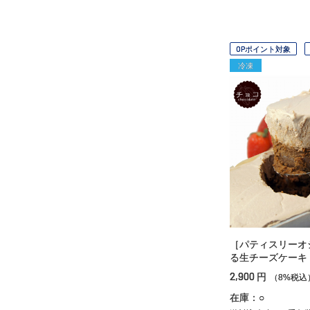
OPポイント対象
冷凍
［パティスリーオ
る生チーズケーキ
2,900
円
（8%税込
在庫：○