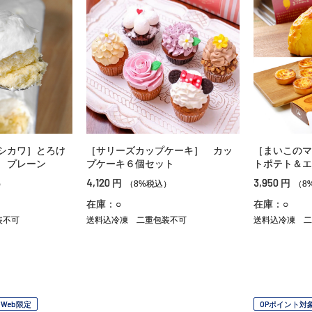
シカワ］とろけ
［サリーズカップケーキ］ カッ
［まいこのマ
 プレーン
プケーキ６個セット
トポテト＆エ
4,120
3,950
円
円
）
（8%税込）
（8
在庫：○
在庫：○
装不可
送料込冷凍
二重包装不可
送料込冷凍
二
Web限定
OPポイント対