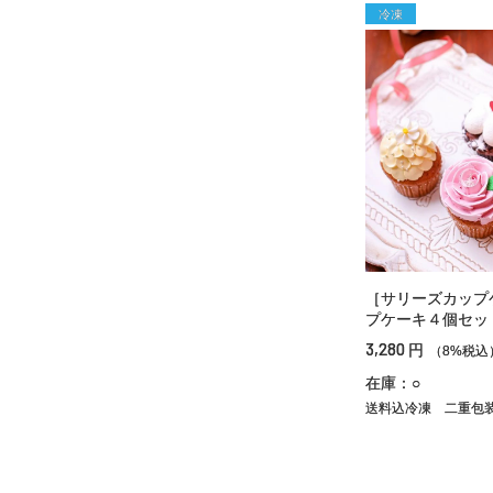
冷凍
［サリーズカップ
プケーキ４個セッ
3,280
円
（8%税込
在庫：○
送料込冷凍
二重包