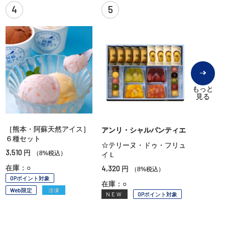
4
5
もっと
見る
［熊本・阿蘇天然アイス］
アンリ・シャルパンティエ
６種セット
☆テリーヌ・ドゥ・フリュ
3,510
円
（8%税込）
イＬ
在庫：○
4,320
円
（8%税込）
OPポイント対象
在庫：○
Web限定
冷凍
NEW
OPポイント対象