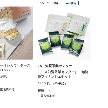
OPポイント対象
Web限定
ーオシカワ］チーズ
JA 知覧茶業センター
ロンパン
［ＪＡ知覧茶業センター］ 知覧
茶フィナンシェセット
%税込）
3,052
円
（8%税込）
重包装不可
在庫：○
二重包装不可