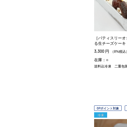
［パティスリーオ
る生チーズケーキ
3,300
円
（8%税込
在庫：○
送料込冷凍
二重包
OPポイント対象
冷凍