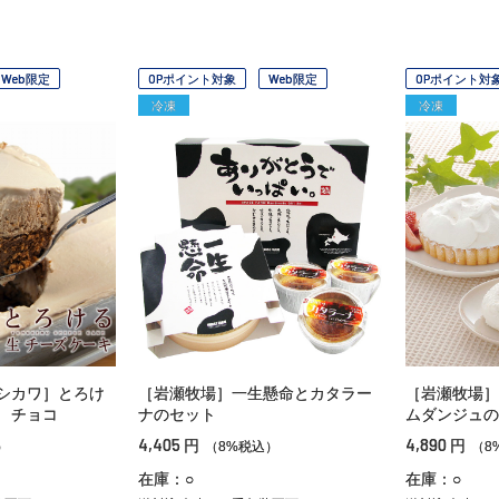
Web限定
OPポイント対象
Web限定
OPポイント対
冷凍
冷凍
シカワ］とろけ
［岩瀬牧場］一生懸命とカタラー
［岩瀬牧場］
 チョコ
ナのセット
ムダンジュの
4,405
4,890
円
円
）
（8%税込）
（8
在庫：○
在庫：○