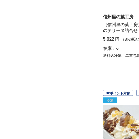
信州里の菓工房
［信州里の菓工房
のテリーヌ詰合せ
5,022
円
（8%税込
在庫：○
送料込冷凍
二重包
OPポイント対象
冷凍