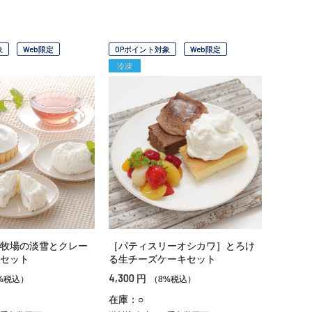
象
Web限定
OPポイント対象
Web限定
冷凍
牧場の淡雪とクレー
［パティスリーオシカワ］とろけ
セット
る生チーズケーキセット
4,300
円
%税込）
（8%税込）
在庫：○