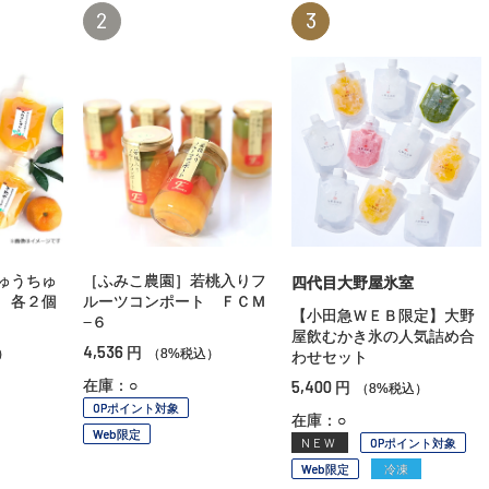
2
3
ゅうちゅ
［ふみこ農園］若桃入りフ
四代目大野屋氷室
 各２個
ルーツコンポート ＦＣＭ
【小田急ＷＥＢ限定】大野
−６
屋飲むかき氷の人気詰め合
4,536
円
）
（8%税込）
わせセット
在庫：○
5,400
円
（8%税込）
OPポイント対象
在庫：○
Web限定
NEW
OPポイント対象
Web限定
冷凍