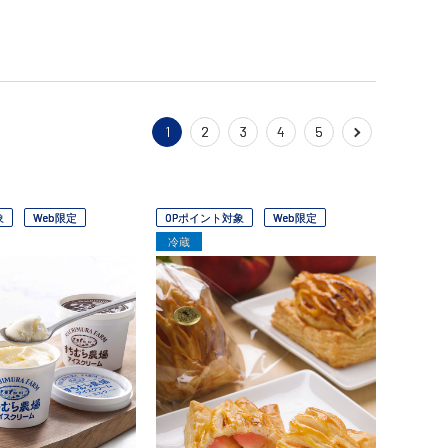
1
2
3
4
5
象
Web限定
OPポイント対象
Web限定
冷蔵