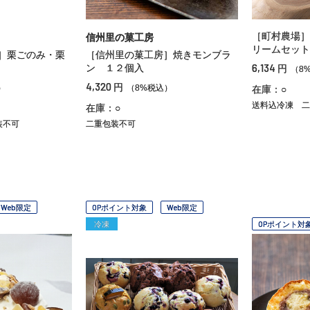
［町村農場］
信州里の菓工房
リームセット
］栗ごのみ・栗
［信州里の菓工房］焼きモンブラ
6,134
ン １２個入
円
（8
4,320
円
）
（8%税込）
在庫：○
送料込冷凍
二
在庫：○
装不可
二重包装不可
Web限定
OPポイント対象
Web限定
冷凍
OPポイント対