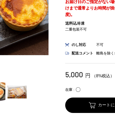
お届け日のご指定がない場
けまで通常よりお時間が掛
度)。
送料込冷凍
二重包装不可
のし対応
不可
配送コメント
離島を除く
5,000
円
（8%税込）
〇
在庫
カートに