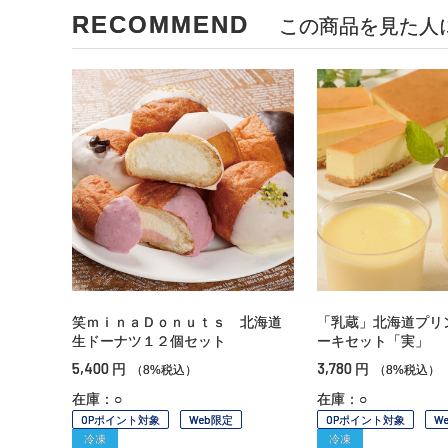
RECOMMEND
この商品を見た人
笑ｍｉｎａＤｏｎｕｔｓ 北海道
「乳蔵」北海道プリ
生ドーナツ１２個セット
ーキセット「実」
5,400
3,780
円
円
（8%税込）
（8%税込）
在庫：○
在庫：○
OPポイント対象
Web限定
OPポイント対象
W
冷凍
冷凍