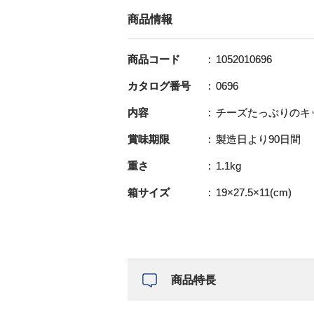
商品情報
商品コード
1052010696
カタログ番号
0696
内容
チーズたっぷりのキッ
賞味期限
製造日より90日間
重さ
1.1kg
箱サイズ
19×27.5×11(cm)
商品特長