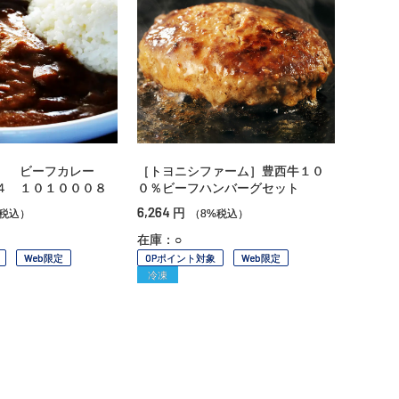
」 ビーフカレー
［トヨニシファーム］豊西牛１０
４ １０１０００８
０％ビーフハンバーグセット
6,264
円
%税込）
（8%税込）
在庫：○
Web限定
OPポイント対象
Web限定
冷凍