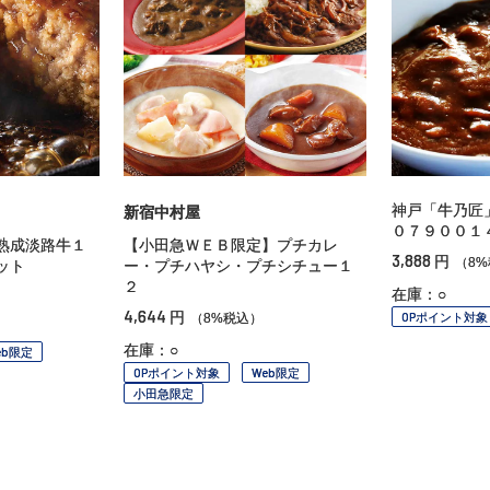
神戸「牛乃匠
新宿中村屋
０７９００１
熟成淡路牛１
【小田急ＷＥＢ限定】プチカレ
3,888
円
（8
ット
ー・プチハヤシ・プチシチュー１
２
在庫：○
4,644
円
OPポイント対象
（8%税込）
在庫：○
eb限定
OPポイント対象
Web限定
小田急限定