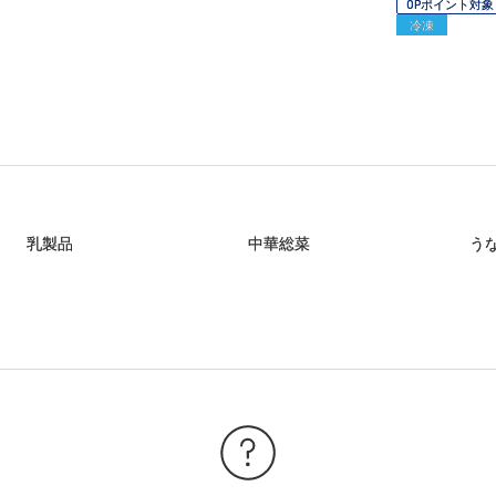
OPポイント対象
冷凍
乳製品
中華総菜
う