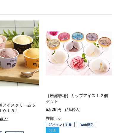
［岩瀬牧場］カップアイス１２個
セット
道アイスクリーム５
5,526
円
（8%税込）
１０１３１
在庫：○
%税込）
OPポイント対象
Web限定
冷凍