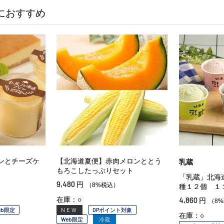
におすすめ
ンとチーズケ
【北海道夏便】赤肉メロンととう
乳蔵
もろこしたっぷりセット
「乳蔵」北海
9,480
円
（8%税込）
種１２個 １
在庫：○
4,860
円
（8
eb限定
NEW
OPポイント対象
在庫：○
Web限定
冷蔵