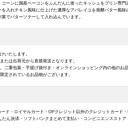
、コーンに国産ベーコンをふんだんに使ったキッシュをプリン専門
ーを入れチキン風味に仕上げた濃厚なアパレイユを発酵バター風味
作業でバターソテーして入れ込んでいます。
けいたします。
地または出荷元から直接発送となります。
す。二重包装・手提げ袋付き・オンラインショッピング内の他のお
が限定されているお品物がございます。
ットカード・ロイヤルカード・OPクレジット以外のクレジットカード・
かんたん決済・ソフトバンクまとめて支払い・コンビニエンスストア