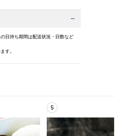
後の日持ち期間は配送状況・日数など
います。
5