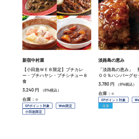
新宿中村屋
淡路島の恵み
【小田急ＷＥＢ限定】プチカレ
「淡路島の恵み」 
ー・プチハヤシ・プチシチュー８
００％ハンバーグセ
食
3,780
円
（8%税込）
3,240
円
（8%税込）
在庫：○
在庫：○
OPポイント対象
W
OPポイント対象
Web限定
冷凍
小田急限定