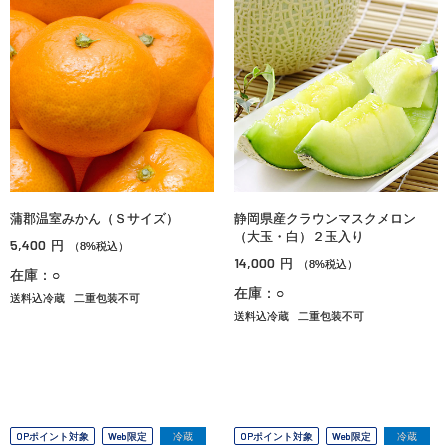
蒲郡温室みかん（Ｓサイズ）
静岡県産クラウンマスクメロン
（大玉・白）２玉入り
5,400
円
（8%税込）
14,000
円
（8%税込）
在庫：○
在庫：○
送料込冷蔵
二重包装不可
送料込冷蔵
二重包装不可
OPポイント対象
Web限定
冷蔵
OPポイント対象
Web限定
冷蔵