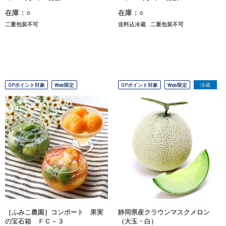
在庫：○
在庫：○
二重包装不可
送料込冷蔵
二重包装不可
OPポイント対象
Web限定
OPポイント対象
Web限定
冷蔵
［ふみこ農園］コンポート 果実
静岡県産クラウンマスクメロン
の宝石箱 ＦＣ－３
（大玉・白）