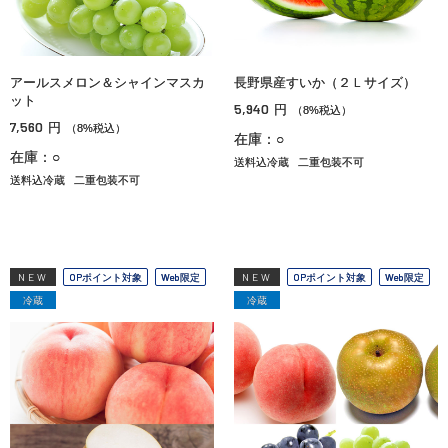
アールスメロン＆シャインマスカ
長野県産すいか（２Ｌサイズ）
ット
5,940
円
（8%税込）
7,560
円
（8%税込）
在庫：○
在庫：○
送料込冷蔵
二重包装不可
送料込冷蔵
二重包装不可
NEW
OPポイント対象
Web限定
NEW
OPポイント対象
Web限定
冷蔵
冷蔵