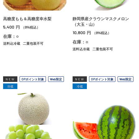
高糖度もも＆高糖度幸水梨
静岡県産クラウンマスクメロン
（大玉・山）
5,400
円
（8%税込）
10,800
円
（8%税込）
在庫：○
在庫：○
送料込冷蔵
二重包装不可
送料込冷蔵
二重包装不可
NEW
OPポイント対象
Web限定
NEW
OPポイント対象
Web限定
冷蔵
冷蔵