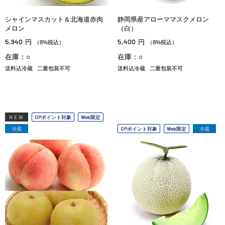
シャインマスカット＆北海道赤肉
静岡県産アローママスクメロン
メロン
（白）
5,940
5,400
円
円
（8%税込）
（8%税込）
在庫：○
在庫：○
送料込冷蔵
二重包装不可
送料込冷蔵
二重包装不可
NEW
OPポイント対象
Web限定
冷蔵
OPポイント対象
Web限定
冷蔵