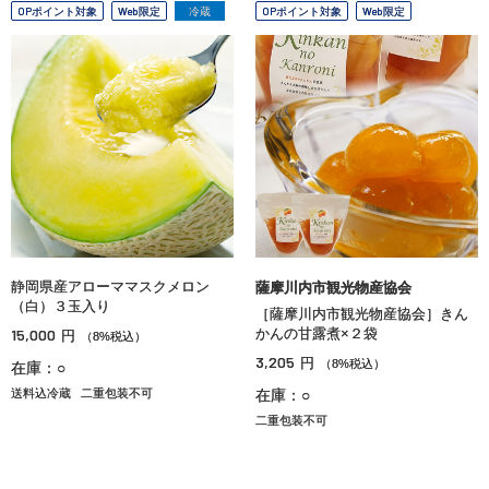
OPポイント対象
Web限定
冷蔵
OPポイント対象
Web限定
静岡県産アローママスクメロン
薩摩川内市観光物産協会
（白）３玉入り
［薩摩川内市観光物産協会］きん
15,000
かんの甘露煮×２袋
円
（8%税込）
3,205
円
（8%税込）
在庫：○
送料込冷蔵
二重包装不可
在庫：○
二重包装不可