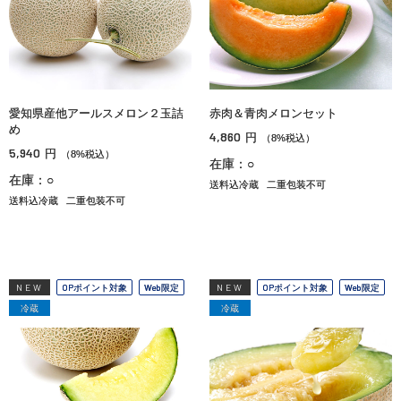
愛知県産他アールスメロン２玉詰
赤肉＆青肉メロンセット
め
4,860
円
（8%税込）
5,940
円
（8%税込）
在庫：○
在庫：○
送料込冷蔵
二重包装不可
送料込冷蔵
二重包装不可
NEW
OPポイント対象
Web限定
NEW
OPポイント対象
Web限定
冷蔵
冷蔵