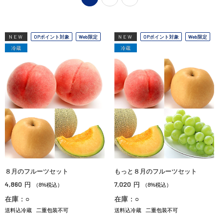
NEW
OPポイント対象
Web限定
NEW
OPポイント対象
Web限定
冷蔵
冷蔵
８月のフルーツセット
もっと８月のフルーツセット
4,860
7,020
円
円
（8%税込）
（8%税込）
在庫：○
在庫：○
送料込冷蔵
二重包装不可
送料込冷蔵
二重包装不可