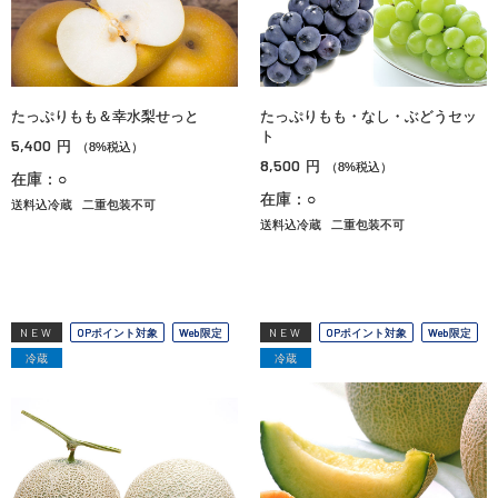
たっぷりもも＆幸水梨せっと
たっぷりもも・なし・ぶどうセッ
ト
5,400
円
（8%税込）
8,500
円
（8%税込）
在庫：○
在庫：○
送料込冷蔵
二重包装不可
送料込冷蔵
二重包装不可
NEW
OPポイント対象
Web限定
NEW
OPポイント対象
Web限定
冷蔵
冷蔵