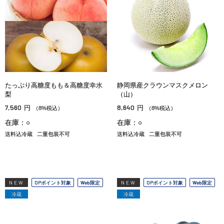
たっぷり高糖度もも＆高糖度幸水
静岡県産クラウンマスクメロン
梨
（山）
7,560
8,640
円
円
（8%税込）
（8%税込）
在庫：○
在庫：○
送料込冷蔵
二重包装不可
送料込冷蔵
二重包装不可
NEW
OPポイント対象
Web限定
NEW
OPポイント対象
Web限定
冷蔵
冷蔵