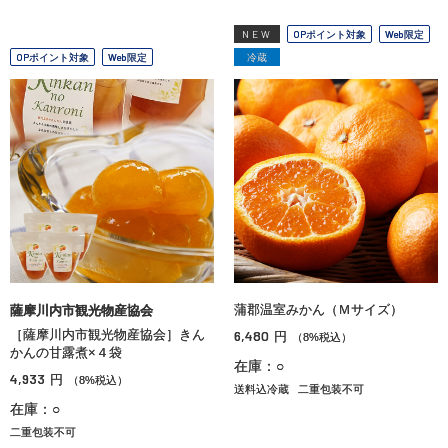
NEW
OPポイント対象
Web限定
OPポイント対象
Web限定
冷蔵
蒲郡温室みかん（Ｍサイズ）
薩摩川内市観光物産協会
［薩摩川内市観光物産協会］きん
6,480
円
（8%税込）
かんの甘露煮×４袋
在庫：○
4,933
円
（8%税込）
送料込冷蔵
二重包装不可
在庫：○
二重包装不可