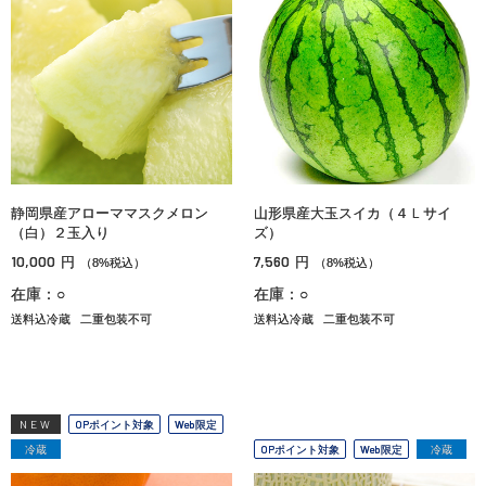
静岡県産アローママスクメロン
山形県産大玉スイカ（４Ｌサイ
（白）２玉入り
ズ）
10,000
7,560
円
円
（8%税込）
（8%税込）
在庫：○
在庫：○
送料込冷蔵
二重包装不可
送料込冷蔵
二重包装不可
NEW
OPポイント対象
Web限定
冷蔵
OPポイント対象
Web限定
冷蔵