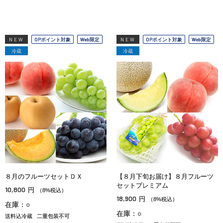
NEW
OPポイント対象
Web限定
NEW
OPポイント対象
Web限定
冷蔵
冷蔵
８月のフルーツセットＤＸ
【８月下旬お届け】８月フルーツ
セットプレミアム
10,800
円
（8%税込）
18,900
円
（8%税込）
在庫：○
在庫：○
送料込冷蔵
二重包装不可