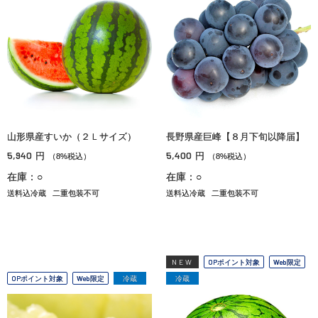
山形県産すいか（２Ｌサイズ）
長野県産巨峰【８月下旬以降届】
5,940
5,400
円
円
（8%税込）
（8%税込）
在庫：○
在庫：○
送料込冷蔵
二重包装不可
送料込冷蔵
二重包装不可
NEW
OPポイント対象
Web限定
OPポイント対象
Web限定
冷蔵
冷蔵