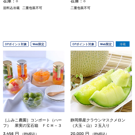
在庫：○
在庫：○
送料込冷蔵
二重包装不可
二重包装不可
OPポイント対象
Web限定
OPポイント対象
Web限定
冷蔵
［ふみこ農園］コンポート（ハー
静岡県産クラウンマスクメロン
フ） 果実の宝石箱 ＦＣＨ－３
（大玉・山）２玉入り
3,456
20,000
円
円
（8%税込）
（8%税込）