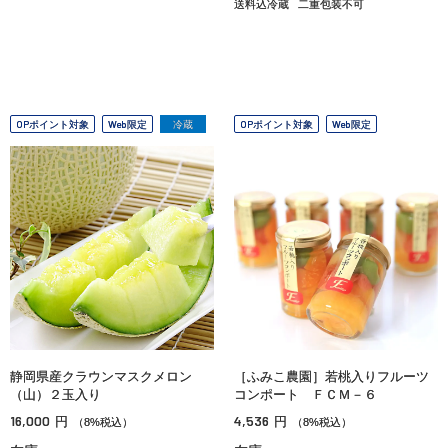
送料込冷蔵
二重包装不可
OPポイント対象
Web限定
冷蔵
OPポイント対象
Web限定
静岡県産クラウンマスクメロン
［ふみこ農園］若桃入りフルーツ
（山）２玉入り
コンポート ＦＣＭ－６
16,000
4,536
円
円
（8%税込）
（8%税込）