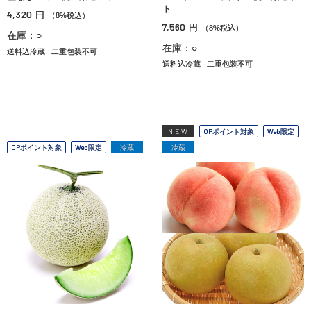
ト
4,320
円
（8%税込）
7,560
円
（8%税込）
在庫：○
在庫：○
送料込冷蔵
二重包装不可
送料込冷蔵
二重包装不可
NEW
OPポイント対象
Web限定
OPポイント対象
Web限定
冷蔵
冷蔵