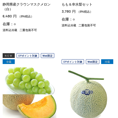
静岡県産クラウンマスクメロン
もも＆幸水梨セット
（白）
3,780
円
（8%税込）
6,480
円
（8%税込）
在庫：○
在庫：○
送料込冷蔵
二重包装不可
送料込冷蔵
二重包装不可
NEW
OPポイント対象
Web限定
冷蔵
OPポイント対象
Web限定
冷蔵