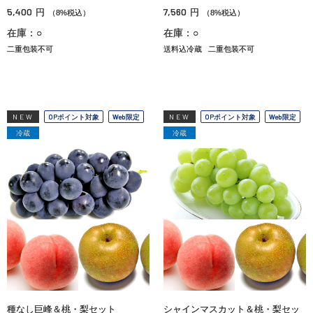
5,400
7,560
円
円
（8%税込）
（8%税込）
在庫：○
在庫：○
二重包装不可
送料込冷蔵
二重包装不可
NEW
OPポイント対象
Web限定
NEW
OPポイント対象
Web限定
冷蔵
冷蔵
種なし巨峰＆桃・梨セット
シャインマスカット＆桃・梨セッ