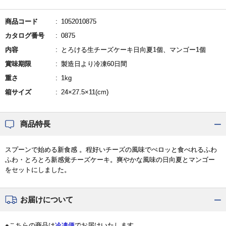
商品コード
1052010875
カタログ番号
0875
内容
とろける生チーズケーキ日向夏1個、マンゴー1個
賞味期限
製造日より冷凍60日間
重さ
1kg
箱サイズ
24×27.5×11(cm)
商品特長
スプーンで始める新食感 。程好いチーズの風味でぺロッと食べれるふわ
ふわ・とろとろ新感覚チーズケーキ。爽やかな風味の日向夏とマンゴー
をセットにしました。
お届けについて
●こちらの商品は
冷凍便
でお届けいたします。