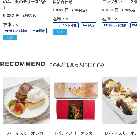
のみ・栗のテリーヌ詰合
個詰合わせ
モンブラン １２
せ
6,480
4,320
円
円
（8%税込）
（8%税込
5,022
円
（8%税込）
在庫：○
在庫：○
在庫：○
OPポイント対象
Web限定
OPポイント対象
We
OPポイント対象
Web限定
冷凍
冷凍
RECOMMEND
この商品を見た人におすすめ
［パティスリーオシカ
［パティスリーオシカ
［パティスリーオ