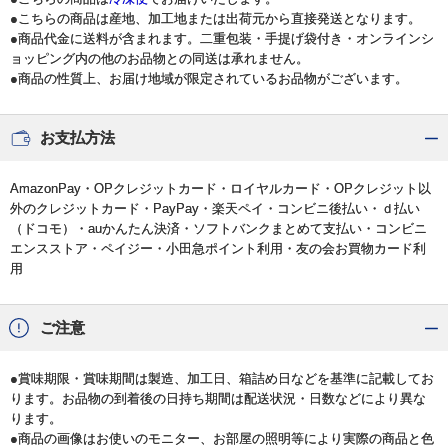
●こちらの商品は産地、加工地または出荷元から直接発送となります。
●商品代金に送料が含まれます。二重包装・手提げ袋付き・オンラインシ
ョッピング内の他のお品物との同送は承れません。
●商品の性質上、お届け地域が限定されているお品物がございます。
お支払方法
AmazonPay・OPクレジットカード・ロイヤルカード・OPクレジット以
外のクレジットカード・PayPay・楽天ペイ・コンビニ後払い・ｄ払い
（ドコモ）・auかんたん決済・ソフトバンクまとめて支払い・コンビニ
エンスストア・ペイジー・小田急ポイント利用・友の会お買物カード利
用
ご注意
●賞味期限・賞味期間は製造、加工日、箱詰め日などを基準に記載してお
ります。お品物の到着後の日持ち期間は配送状況・日数などにより異な
ります。
●商品の画像はお使いのモニター、お部屋の照明等により実際の商品と色