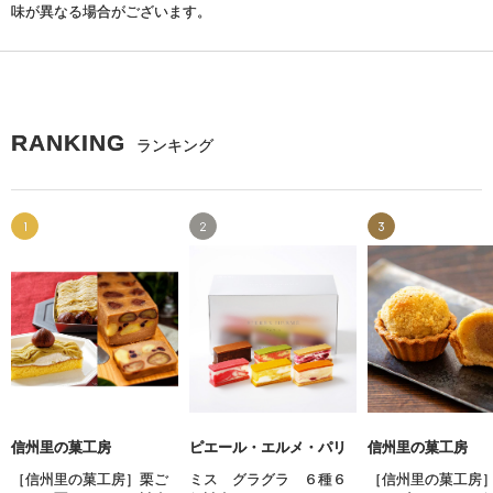
味が異なる場合がございます。
RANKING
ランキング
1
2
3
信州里の菓工房
ピエール・エルメ・パリ
信州里の菓工房
［信州里の菓工房］栗ご
ミス グラグラ ６種６
［信州里の菓工房