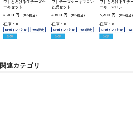
ワ］とろける生チーズケ
ワ］チーズケーキマロン
ワ］とろける生チ
ーキセット
と想セット
ーキ マロン
4,300
4,800
3,300
円
円
円
（8%税込）
（8%税込）
（8%税込
在庫：○
在庫：○
在庫：○
OPポイント対象
Web限定
OPポイント対象
Web限定
OPポイント対象
W
冷凍
冷凍
冷凍
関連カテゴリ
洋菓子
マカロン
キャラメル
ラスク
ご利用ガイド
よくあるご質問
お問い合わせ
チョコレート
オンラインショッピングに関する電話でのお問い合わせ