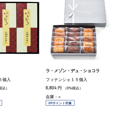
ラ・メゾン・デュ・ショコラ
５個入
フィナンシェ１５個入
6,804
円
税込）
（8%税込）
在庫：○
OPポイント対象