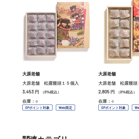
大原老舗
大原老舗
大原老舗 松露饅頭１５個入
大原老舗 松露饅頭
3,453
2,805
円
円
（8%税込）
（8%税込）
在庫：○
在庫：○
OPポイント対象
Web限定
OPポイント対象
W