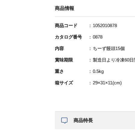
商品情報
商品コード
1052010878
カタログ番号
0878
内容
ちーず饅頭15個
賞味期限
製造日より冷凍60日
重さ
0.5kg
箱サイズ
29×31×11(cm)
商品特長