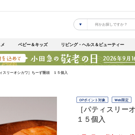
スメ
ベビー＆キッズ
リビング・ヘルス＆ビューティー
ィスリーオシカワ］ちーず饅頭 １５個入
OPポイント対象
Web限定
［パティスリー
１５個入