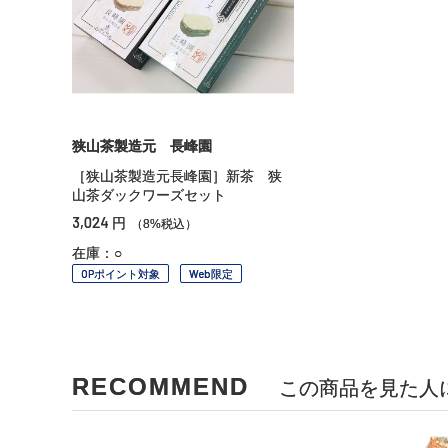
狭山茶製造元 長峰園
［狭山茶製造元長峰園］新茶 狭
山茶ダックワーズセット
3,024
円
（8%税込）
在庫：○
OPポイント対象
Web限定
RECOMMEND
この商品を見た人