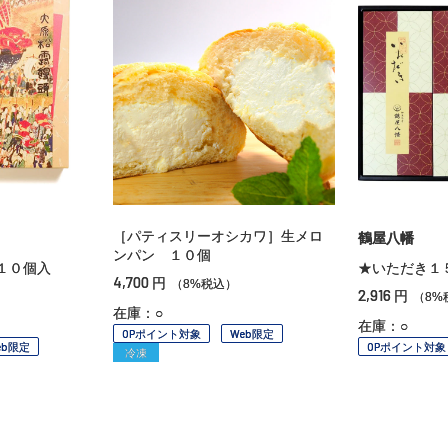
［パティスリーオシカワ］生メロ
鶴屋八幡
ンパン １０個
１０個入
★いただき１
4,700
円
（8%税込）
2,916
円
（8%
在庫：○
在庫：○
OPポイント対象
Web限定
eb限定
OPポイント対象
冷凍