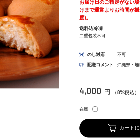
お届け日のご指定がない場
けまで通常よりお時間が掛
度)。
送料込冷凍
二重包装不可
のし対応
不可
配送コメント
沖縄県・離
4,000
円
（8%税込）
〇
在庫
カートに