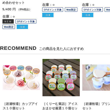
め合わせセット
在庫：○
在庫：○
5,400
円
（8%税込）
OPポイント対象
Web限定
OPポイント対象
We
冷凍
冷凍
在庫：○
NEW
OPポイント対象
Web限定
冷凍
RECOMMEND
この商品を見た人におすすめ
［岩瀬牧場］カップアイ
［くりーむ童話］アイス
［岩瀬牧場］プリ
ス１０個セット
おまかせ厳選１０個セッ
セット