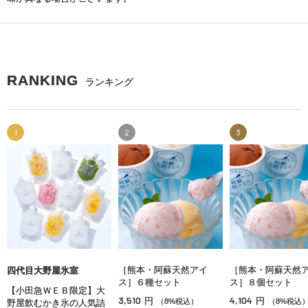
RANKING
ランキング
1
2
3
［熊本・阿蘇天然アイ
［熊本・阿蘇天然
四代目大野屋氷室
ス］６種セット
ス］８個セット
【小田急ＷＥＢ限定】大
3,510
4,104
円
円
（8%税込）
（8%税込
野屋飲むかき氷の人気詰