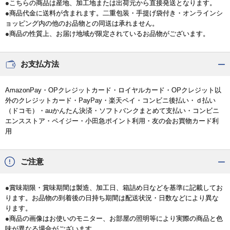
●こちらの商品は産地、加工地または出荷元から直接発送となります。
●商品代金に送料が含まれます。二重包装・手提げ袋付き・オンラインシ
ョッピング内の他のお品物との同送は承れません。
●商品の性質上、お届け地域が限定されているお品物がございます。
お支払方法
AmazonPay・OPクレジットカード・ロイヤルカード・OPクレジット以
外のクレジットカード・PayPay・楽天ペイ・コンビニ後払い・ｄ払い
（ドコモ）・auかんたん決済・ソフトバンクまとめて支払い・コンビニ
エンスストア・ペイジー・小田急ポイント利用・友の会お買物カード利
用
ご注意
●賞味期限・賞味期間は製造、加工日、箱詰め日などを基準に記載してお
ります。お品物の到着後の日持ち期間は配送状況・日数などにより異な
ります。
●商品の画像はお使いのモニター、お部屋の照明等により実際の商品と色
味が異なる場合がございます。