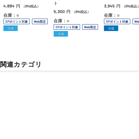
ト
4,884
3,945
円
円
（8%税込）
（8%税込
5,300
円
（8%税込）
在庫：○
在庫：○
在庫：○
OPポイント対象
Web限定
OPポイント対象
W
OPポイント対象
Web限定
冷凍
冷蔵
冷凍
関連カテゴリ
洋菓子
マカロン
キャラメル
ラスク
ご利用ガイド
よくあるご質問
お問い合わせ
チョコレート
オンラインショッピングに関する電話でのお問い合わせ
バームクーヘン