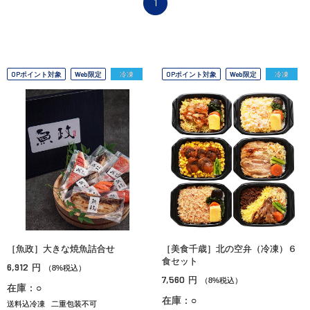
1
OPポイント対象
Web限定
冷凍
OPポイント対象
Web限定
冷凍
［魚政］大きな焼魚詰合せ
［美食千歳］北の空弁（冷凍）６
食セット
6,912
円
（8%税込）
7,560
円
（8%税込）
在庫：○
在庫：○
送料込冷凍
二重包装不可