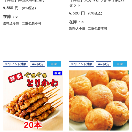
セット
4,860
円
（8%税込）
4,320
円
（8%税込）
在庫：○
在庫：○
送料込冷凍
二重包装不可
送料込冷凍
二重包装不可
OPポイント対象
Web限定
冷凍
OPポイント対象
Web限定
冷凍