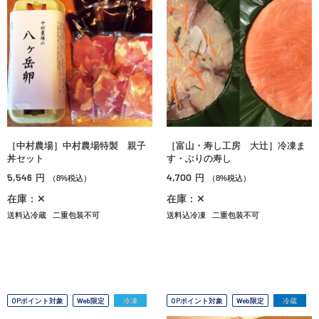
［中村農場］中村農場特製 親子
［富山・寿し工房 大辻］冷凍ま
丼セット
す・ぶりの寿し
5,546
4,700
円
円
（8%税込）
（8%税込）
在庫：✕
在庫：✕
送料込冷蔵
二重包装不可
送料込冷凍
二重包装不可
OPポイント対象
Web限定
冷凍
OPポイント対象
Web限定
冷蔵