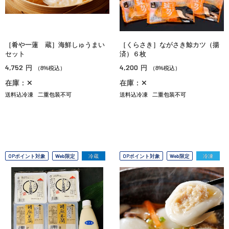
［肴や一蓮 蔵］海鮮しゅうまい
［くらさき］ながさき鯨カツ（揚
セット
済）６枚
4,752
4,200
円
円
（8%税込）
（8%税込）
在庫：✕
在庫：✕
送料込冷凍
二重包装不可
送料込冷凍
二重包装不可
OPポイント対象
Web限定
冷蔵
OPポイント対象
Web限定
冷凍