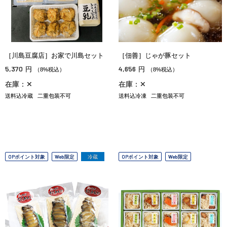
［川島豆腐店］お家で川島セット
［佃善］じゃが豚セット
5,370
4,656
円
円
（8%税込）
（8%税込）
在庫：✕
在庫：✕
送料込冷蔵
二重包装不可
送料込冷凍
二重包装不可
OPポイント対象
Web限定
冷蔵
OPポイント対象
Web限定