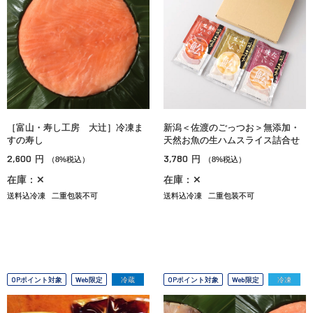
［富山・寿し工房 大辻］冷凍ま
新潟＜佐渡のごっつお＞無添加・
すの寿し
天然お魚の生ハムスライス詰合せ
2,600
3,780
円
円
（8%税込）
（8%税込）
在庫：✕
在庫：✕
送料込冷凍
二重包装不可
送料込冷凍
二重包装不可
OPポイント対象
Web限定
冷蔵
OPポイント対象
Web限定
冷凍