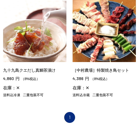
九十九島クエだし真鯛茶漬け
［中村農場］特製焼き鳥セット
4,860
4,386
円
円
（8%税込）
（8%税込）
在庫：✕
在庫：✕
送料込冷凍
二重包装不可
送料込冷蔵
二重包装不可
1