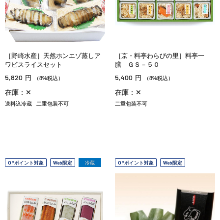
［野崎水産］天然ホンエゾ蒸しア
［京・料亭わらびの里］料亭一
ワビスライスセット
膳 ＧＳ－５０
5,820
5,400
円
円
（8%税込）
（8%税込）
在庫：✕
在庫：✕
送料込冷蔵
二重包装不可
二重包装不可
OPポイント対象
Web限定
冷蔵
OPポイント対象
Web限定