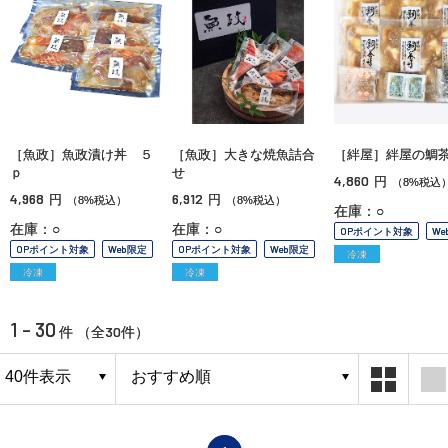
［魚政］魚政漬け丼 ５
［魚政］大きな焼魚詰合
［絆屋］絆屋の鯛
ｐ
せ
4,860
円
（8%税込
4,968
6,912
円
円
（8%税込）
（8%税込）
在庫：○
在庫：○
在庫：○
OPポイント対象
We
OPポイント対象
Web限定
OPポイント対象
Web限定
冷凍
冷凍
冷凍
1 - 30
30
件 （全
件）