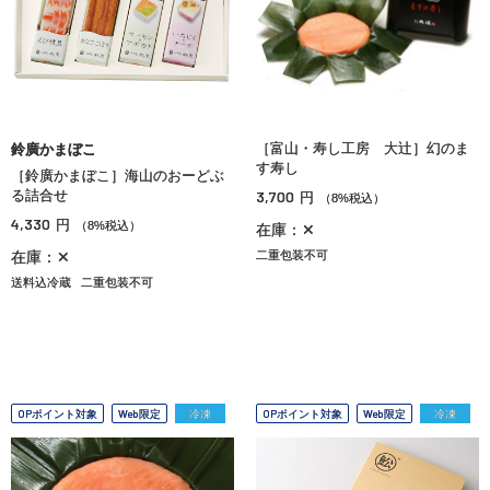
［富山・寿し工房 大辻］幻のま
鈴廣かまぼこ
す寿し
［鈴廣かまぼこ］海山のおーどぶ
る詰合せ
3,700
円
（8%税込）
4,330
円
（8%税込）
在庫：✕
在庫：✕
二重包装不可
送料込冷蔵
二重包装不可
OPポイント対象
Web限定
冷凍
OPポイント対象
Web限定
冷凍