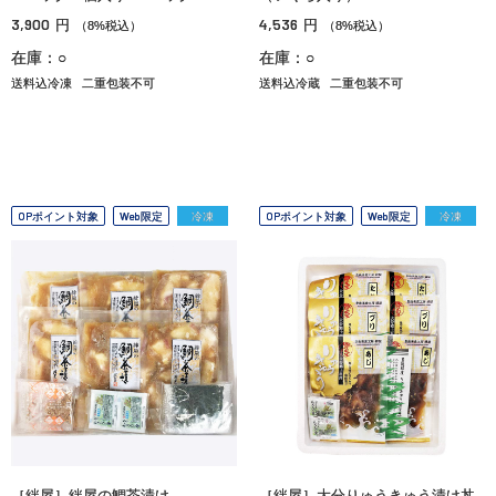
3,900
4,536
円
円
（8%税込）
（8%税込）
在庫：○
在庫：○
送料込冷凍
二重包装不可
送料込冷蔵
二重包装不可
OPポイント対象
Web限定
冷凍
OPポイント対象
Web限定
冷凍
［絆屋］絆屋の鯛茶漬け
［絆屋］大分りゅうきゅう漬け丼