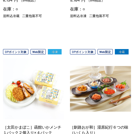
円
円
（8%税込）
（8%税込）
在庫：○
在庫：○
送料込冷蔵
二重包装不可
送料込冷凍
二重包装不可
OPポイント対象
Web限定
冷凍
OPポイント対象
Web限定
冷蔵
［太田かまぼこ］函館いかメンチ
［釧路おが和］湿原紀行６つの味
１パック２個入り×４パック
（いくら入り）