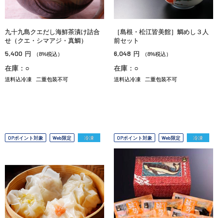
九十九島クエだし海鮮茶漬け詰合
［島根・松江皆美館］鯛めし３人
せ（クエ・シマアジ・真鯛）
前セット
5,400
6,048
円
円
（8%税込）
（8%税込）
在庫：○
在庫：○
送料込冷凍
二重包装不可
送料込冷凍
二重包装不可
OPポイント対象
Web限定
冷凍
OPポイント対象
Web限定
冷凍