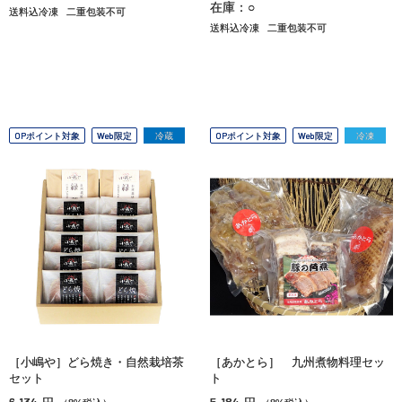
在庫：○
送料込冷凍
二重包装不可
送料込冷凍
二重包装不可
OPポイント対象
Web限定
冷蔵
OPポイント対象
Web限定
冷凍
［小嶋や］どら焼き・自然栽培茶
［あかとら］ 九州煮物料理セッ
セット
ト
6,134
5,184