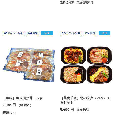
送料込冷凍
二重包装不可
OPポイント対象
Web限定
冷凍
OPポイント対象
Web限定
冷凍
［魚政］魚政漬け丼 ５ｐ
［美食千歳］北の空弁（冷凍）４
食セット
4,968
円
（8%税込）
5,400
円
（8%税込）
在庫：○