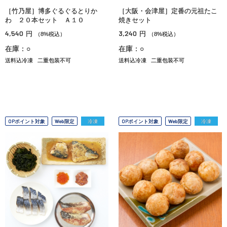
［竹乃屋］博多ぐるぐるとりか
［大阪・会津屋］定番の元祖たこ
わ ２０本セット Ａ１０
焼きセット
4,540
3,240
円
円
（8%税込）
（8%税込）
在庫：○
在庫：○
送料込冷凍
二重包装不可
送料込冷凍
二重包装不可
OPポイント対象
Web限定
冷凍
OPポイント対象
Web限定
冷凍