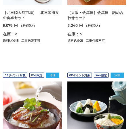
［北三陸天然市場］ 北三陸海女
［大阪・会津屋］会津屋 詰め合
の食卓セット
わせセット
6,075
3,240
円
円
（8%税込）
（8%税込）
在庫：○
在庫：○
送料込冷凍
二重包装不可
送料込冷凍
二重包装不可
OPポイント対象
Web限定
冷凍
OPポイント対象
Web限定
冷凍