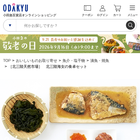
小田急百貨店オンラインショッピング
クーポン
ログイン
カート
メニュー
TOP
おいしいものお取り寄せ
魚介・塩干物
漬魚・焼魚
［北三陸天然市場］ 北三陸海女の食卓セット