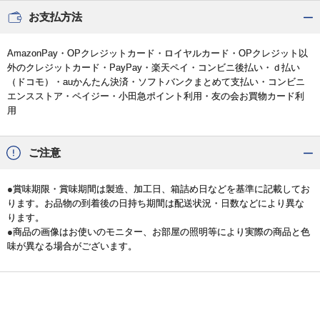
お支払方法
AmazonPay・OPクレジットカード・ロイヤルカード・OPクレジット以
外のクレジットカード・PayPay・楽天ペイ・コンビニ後払い・ｄ払い
（ドコモ）・auかんたん決済・ソフトバンクまとめて支払い・コンビニ
エンスストア・ペイジー・小田急ポイント利用・友の会お買物カード利
用
ご注意
●賞味期限・賞味期間は製造、加工日、箱詰め日などを基準に記載してお
ります。お品物の到着後の日持ち期間は配送状況・日数などにより異な
ります。
●商品の画像はお使いのモニター、お部屋の照明等により実際の商品と色
味が異なる場合がございます。