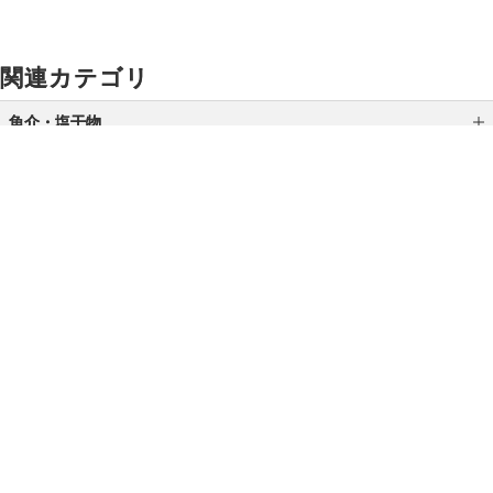
関連カテゴリ
魚介・塩干物
缶詰・瓶詰
干物・スモーク
加工品
ご利用ガイド
よくあるご質問
お問い合わせ
漬魚・焼魚
オンラインショッピングに関する電話でのお問い合わせ
魚介
0120-185-550
受付時間 10:00〜18:00（休業日を除く）
小田急百貨店オンラインショッピング