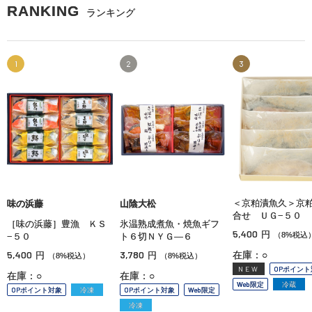
RANKING
ランキング
1
2
3
＜京粕漬魚久＞京
味の浜藤
山陰大松
合せ ＵＧ−５０
［味の浜藤］豊漁 ＫＳ
氷温熟成煮魚・焼魚ギフ
5,400
円
（8%税込
−５０
ト６切ＮＹＧ—６
5,400
3,780
在庫：○
円
円
（8%税込）
（8%税込）
NEW
OPポイント
在庫：○
在庫：○
Web限定
冷蔵
OPポイント対象
冷凍
OPポイント対象
Web限定
冷凍