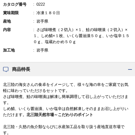
カタログ番号
0222
賞味期限
冷凍１８０日
産地
岩手県
内容
さば味噌煮（２切入）×１、鮭の味噌漬（２切入）×
１、しめ鯖×１枚、いくら醤油漬５０ｇ、いか塩辛１５
０ｇ、塩蔵わかめ５０ｇ
加工地
岩手県
商品特長
北三陸の海女さんの食卓をイメージして、様々な海の幸をご家庭でお気
軽に味わっていただけるセットです。
さば味噌煮、鮭の味噌漬は解凍し簡単調理して召し上がっていただけま
す。
しめ鯖、いくら醤油漬、いか塩辛は自然解凍しそのままお召し上がりい
ただけます。
北三陸天然市場～こだわりのポイント
北三陸・久慈の魚介類ならびに水産加工品を取り扱う産地直送市場で
す。