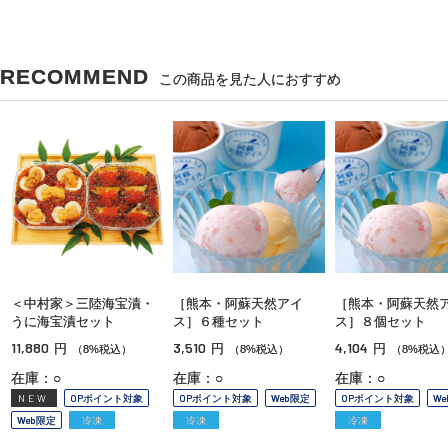
RECOMMEND
この商品を見た人におすすめ
＜中村家＞三陸海宝漬・
［熊本・阿蘇天然アイ
［熊本・阿蘇天然
うに海宝漬セット
ス］６種セット
ス］８個セット
11,880
3,510
4,104
円
円
円
（8%税込）
（8%税込）
（8%税込
在庫：○
在庫：○
在庫：○
NEW
OPポイント対象
OPポイント対象
Web限定
OPポイント対象
W
Web限定
冷凍
冷凍
冷凍