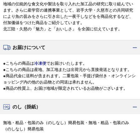
地域の伝統的な食文化や製法を取り入れた加工品の研究に取り組んでい
ます。さらに産学官の連携事業として、岩手大学・久慈市との共同研究
により魚の旨みをさらに引き出した一夜干しなどをを商品化するなど、
付加価値をつけた商品をご紹介しています。
北三陸・久慈の「魅力」と「おいしさ」 を全国に伝えています。
お届けについて
●こちらの商品は
冷凍便
でお届けいたします。
●こちらの商品は産地、加工地または出荷元から直接発送となります。
●商品代金に送料が含まれます。二重包装・手提げ袋付き・オンラインシ
ョッピング内の他のお品物との同送は承れません。
●商品の性質上、お届け地域が限定されているお品物がございます。
のし（掛紙）
無地・粗品・包装のみ（のしなし）簡易包装・無地・粗品・包装のみ
（のしなし）簡易包装