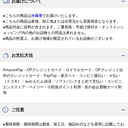
お届けについて
●こちらの商品は
冷蔵便
でお届けいたします。
●こちらの商品は産地、加工地または出荷元から直接発送となります。
●商品代金に送料が含まれます。二重包装・手提げ袋付き・オンラインシ
ョッピング内の他のお品物との同送は承れません。
●商品の性質上、お届け地域が限定されているお品物がございます。
お支払方法
AmazonPay・OPクレジットカード・ロイヤルカード・OPクレジット以
外のクレジットカード・PayPay・楽天ペイ・コンビニ後払い・ｄ払い
（ドコモ）・auかんたん決済・ソフトバンクまとめて支払い・コンビニ
エンスストア・ペイジー・小田急ポイント利用・友の会お買物カード利
用
ご注意
●賞味期限・賞味期間は製造、加工日、箱詰め日などを基準に記載してお