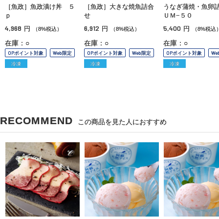
［魚政］魚政漬け丼 ５
［魚政］大きな焼魚詰合
うなぎ蒲焼・魚卵
ｐ
せ
ＵＭ−５０
4,968
6,912
5,400
円
円
円
（8%税込）
（8%税込）
（8%税込
在庫：○
在庫：○
在庫：○
OPポイント対象
Web限定
OPポイント対象
Web限定
OPポイント対象
We
冷凍
冷凍
冷凍
RECOMMEND
この商品を見た人におすすめ