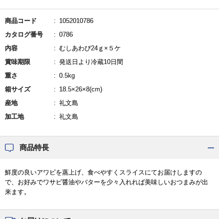
商品コード
1052010786
カタログ番号
0786
内容
むしあわび24ｇ×５ケ
賞味期限
発送日より冷蔵10日間
重さ
0.5kg
箱サイズ
18.5×26×8(cm)
産地
礼文島
加工地
礼文島
商品特長
鮮度の良いアワビを蒸上げ、食べやすくスライスにてお届けしますの
で、お好みでワサビ醤油やバターを少々入れれば美味しいおつまみが出
来ます。