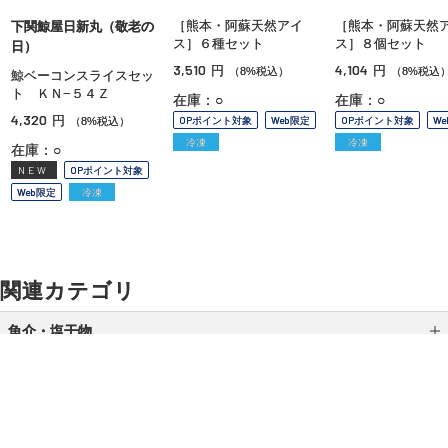
［熊本・阿蘇天然アイ
［熊本・阿蘇天然
下関鯨屋日新丸（敬老の
ス］６種セット
ス］８個セット
日）
3,510
4,104
円
円
（8%税込）
（8%税込
鯨ベーコンスライスセッ
ト ＫＮ−５４Ｚ
在庫：○
在庫：○
4,320
円
OPポイント対象
Web限定
OPポイント対象
W
（8%税込）
冷凍
冷凍
在庫：○
NEW
OPポイント対象
Web限定
冷凍
関連カテゴリ
魚介・塩干物
缶詰・瓶詰
干物・スモーク
加工品