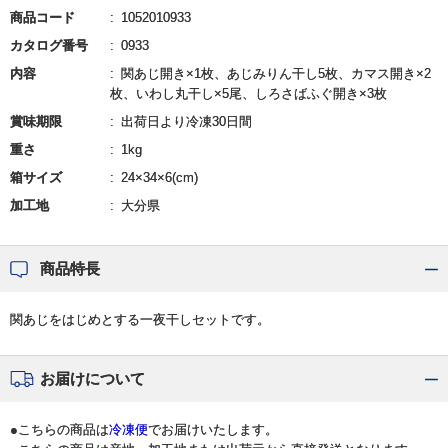
商品コード
1052010933
カタログ番号
0933
内容
関あじ開き×1枚、あじみりん干し5枚、カマス開き×2
枚、いわし丸干し×5尾、しろさばふぐ開き×3枚
賞味期限
出荷日より冷凍30日間
重さ
1kg
箱サイズ
24×34×6(cm)
加工地
大分県
商品特長
関あじをはじめとする一夜干しセットです。
お届けについて
●こちらの商品は
冷凍便
でお届けいたします。