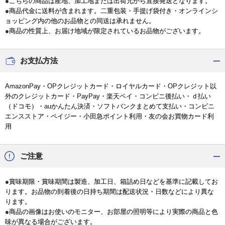
●こちらの商品は産地、加工地または出荷元から直接発送となります。
●商品代金に送料が含まれます。二重包装・手提げ袋付き・オンラインシ
ョッピング内の他のお品物との同送は承れません。
●商品の性質上、お届け地域が限定されているお品物がございます。
お支払方法
AmazonPay・OPクレジットカード・ロイヤルカード・OPクレジット以
外のクレジットカード・PayPay・楽天ペイ・コンビニ後払い・ｄ払い
（ドコモ）・auかんたん決済・ソフトバンクまとめて支払い・コンビニ
エンスストア・ペイジー・小田急ポイント利用・友の会お買物カード利
用
ご注意
●賞味期限・賞味期間は製造、加工日、箱詰め日などを基準に記載してお
ります。お品物の到着後の日持ち期間は配送状況・日数などにより異な
ります。
●商品の画像はお使いのモニター、お部屋の照明等により実際の商品と色
味が異なる場合がございます。