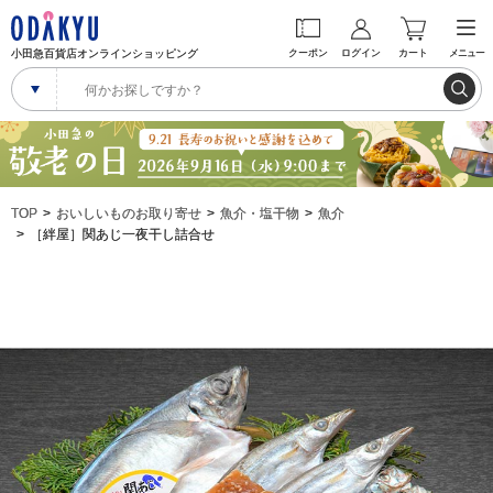
小田急百貨店オンラインショッピング
クーポン
ログイン
カート
メニュー
TOP
おいしいものお取り寄せ
魚介・塩干物
魚介
［絆屋］関あじ一夜干し詰合せ