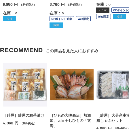
6,950
3,780
在庫：○
円
円
（8%税込）
（8%税込）
NEW
OPポイント
在庫：○
在庫：○
Web限定
冷凍
冷凍
OPポイント対象
Web限定
冷凍
RECOMMEND
この商品を見た人におすすめ
［絆屋］絆屋の鯛茶漬け
［ひもの大嶋商店］無添
［絆屋］大分産車
加、天日干しひもの「玄
鱧しゃぶセット
4,860
円
（8%税込）
海」
4,860
円
（8%税込