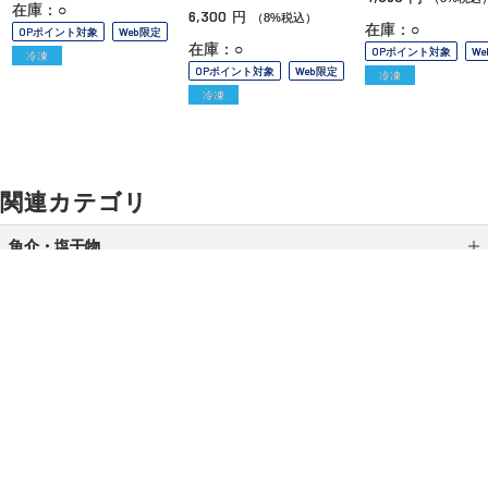
在庫：○
6,300
円
（8%税込）
在庫：○
OPポイント対象
Web限定
在庫：○
OPポイント対象
W
冷凍
OPポイント対象
Web限定
冷凍
冷凍
関連カテゴリ
魚介・塩干物
缶詰・瓶詰
干物・スモーク
加工品
ご利用ガイド
よくあるご質問
お問い合わせ
漬魚・焼魚
オンラインショッピングに関する電話でのお問い合わせ
魚介
0120-185-550