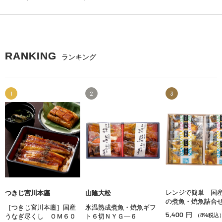
RANKING
ランキング
1
2
3
レンジで簡単 国
つきじ宮川本廛
山陰大松
の煮魚・焼魚詰合
［つきじ宮川本廛］国産
氷温熟成煮魚・焼魚ギフ
5,400
円
（8%税込
うなぎ尽くし ＯＭ６０
ト６切ＮＹＧ—６