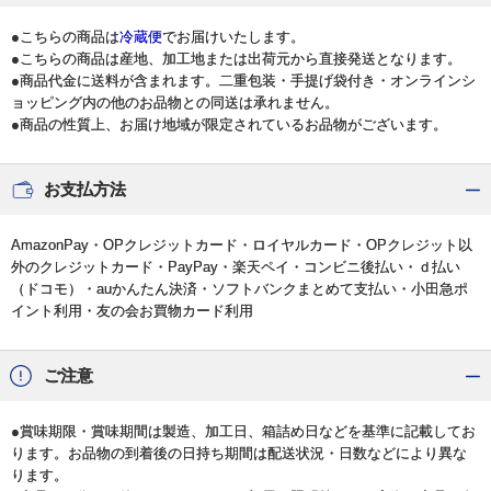
●こちらの商品は
冷蔵便
でお届けいたします。
●こちらの商品は産地、加工地または出荷元から直接発送となります。
●商品代金に送料が含まれます。二重包装・手提げ袋付き・オンラインシ
ョッピング内の他のお品物との同送は承れません。
●商品の性質上、お届け地域が限定されているお品物がございます。
お支払方法
AmazonPay・OPクレジットカード・ロイヤルカード・OPクレジット以
外のクレジットカード・PayPay・楽天ペイ・コンビニ後払い・ｄ払い
（ドコモ）・auかんたん決済・ソフトバンクまとめて支払い・小田急ポ
イント利用・友の会お買物カード利用
ご注意
●賞味期限・賞味期間は製造、加工日、箱詰め日などを基準に記載してお
ります。お品物の到着後の日持ち期間は配送状況・日数などにより異な
ります。