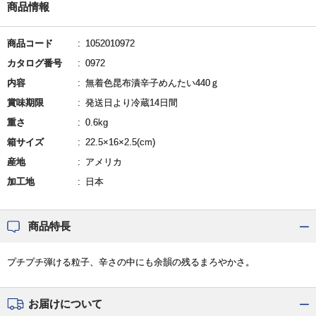
商品情報
商品コード
1052010972
カタログ番号
0972
内容
無着色昆布漬辛子めんたい440ｇ
賞味期限
発送日より冷蔵14日間
重さ
0.6kg
箱サイズ
22.5×16×2.5(cm)
産地
アメリカ
加工地
日本
商品特長
プチプチ弾ける粒子、辛さの中にも余韻の残るまろやかさ。
お届けについて