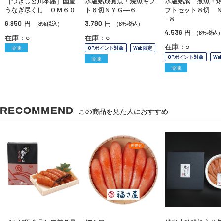
［つきじ宮川本廛］国産
氷温熟成煮魚・焼魚ギフ
氷温熟成 煮魚・
うなぎ尽くし ＯＭ６０
ト６切ＮＹＧ—６
フトセット８切 
−８
6,950
3,780
円
円
（8%税込）
（8%税込）
4,536
円
（8%税込
在庫：○
在庫：○
在庫：○
冷凍
OPポイント対象
Web限定
OPポイント対象
We
冷凍
冷凍
RECOMMEND
この商品を見た人におすすめ