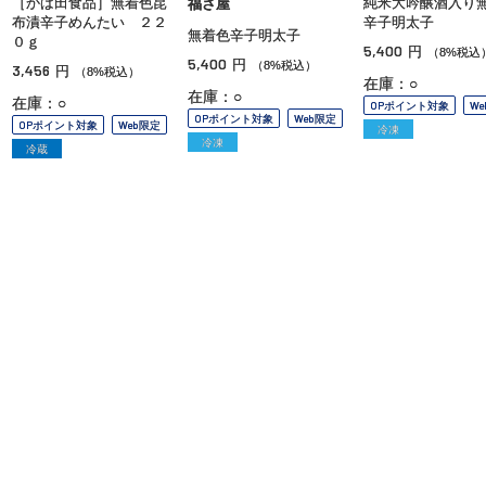
［かば田食品］無着色昆
純米大吟醸酒入り
福さ屋
布漬辛子めんたい ２２
辛子明太子
無着色辛子明太子
０ｇ
5,400
円
（8%税込
5,400
円
（8%税込）
3,456
円
（8%税込）
在庫：○
在庫：○
在庫：○
OPポイント対象
W
OPポイント対象
Web限定
OPポイント対象
Web限定
冷凍
冷凍
冷蔵
ご利用ガイド
よくあるご質問
お問い合わせ
オンラインショッピングに関する電話でのお問い合わせ
0120-185-550
受付時間 10:00〜18:00（休業日を除く）