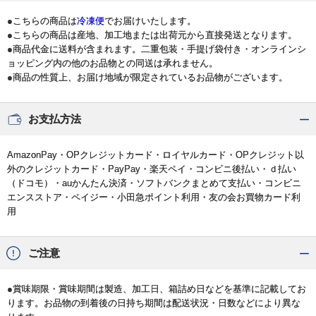
●こちらの商品は
冷凍便
でお届けいたします。
●こちらの商品は産地、加工地または出荷元から直接発送となります。
●商品代金に送料が含まれます。二重包装・手提げ袋付き・オンラインシ
ョッピング内の他のお品物との同送は承れません。
●商品の性質上、お届け地域が限定されているお品物がございます。
お支払方法
AmazonPay・OPクレジットカード・ロイヤルカード・OPクレジット以
外のクレジットカード・PayPay・楽天ペイ・コンビニ後払い・ｄ払い
（ドコモ）・auかんたん決済・ソフトバンクまとめて支払い・コンビニ
エンスストア・ペイジー・小田急ポイント利用・友の会お買物カード利
用
ご注意
●賞味期限・賞味期間は製造、加工日、箱詰め日などを基準に記載してお
ります。お品物の到着後の日持ち期間は配送状況・日数などにより異な