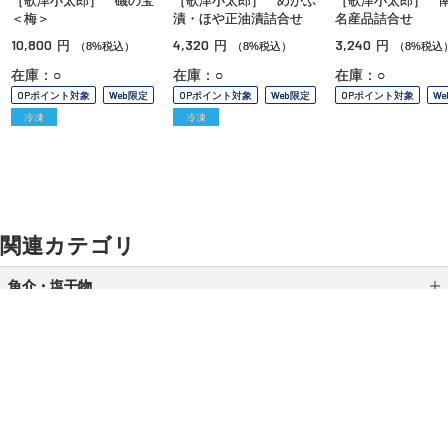
［歌津小太郎］ 磯の宝
［歌津小太郎］ めかぶ
［歌津小太郎］ 
＜梅＞
漬・ほや正油漬詰合せ
名産品詰合せ
10,800
4,320
3,240
円
円
円
（8%税込）
（8%税込）
（8%税込
在庫：○
在庫：○
在庫：○
OPポイント対象
Web限定
OPポイント対象
Web限定
OPポイント対象
W
冷凍
冷凍
関連カテゴリ
魚介・塩干物
缶詰・瓶詰
干物・スモーク
加工品
ご利用ガイド
よくあるご質問
お問い合わせ
漬魚・焼魚