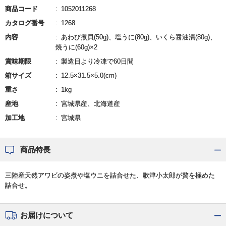
商品コード
1052011268
カタログ番号
1268
内容
あわび煮貝(50g)、塩うに(80g)、いくら醤油漬(80g)、
焼うに(60g)×2
賞味期限
製造日より冷凍で60日間
箱サイズ
12.5×31.5×5.0(cm)
重さ
1kg
産地
宮城県産、北海道産
加工地
宮城県
商品特長
三陸産天然アワビの姿煮や塩ウニを詰合せた、歌津小太郎が贅を極めた
詰合せ。
お届けについて