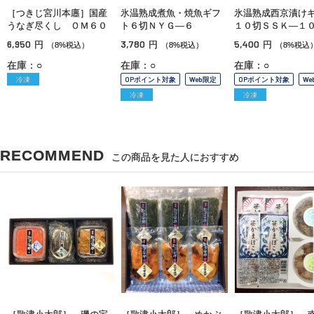
［つきじ宮川本廛］国産
氷温熟成煮魚・焼魚ギフ
氷温熟成西京漬け
うなぎ尽くし ＯＭ６０
ト６切ＮＹＧ—６
１０切ＳＳＫ—１
6,950
3,780
5,400
円
円
円
（8%税込）
（8%税込）
（8%税込
在庫：○
在庫：○
在庫：○
冷凍
OPポイント対象
Web限定
OPポイント対象
We
冷凍
冷凍
RECOMMEND
この商品を見た人におすすめ